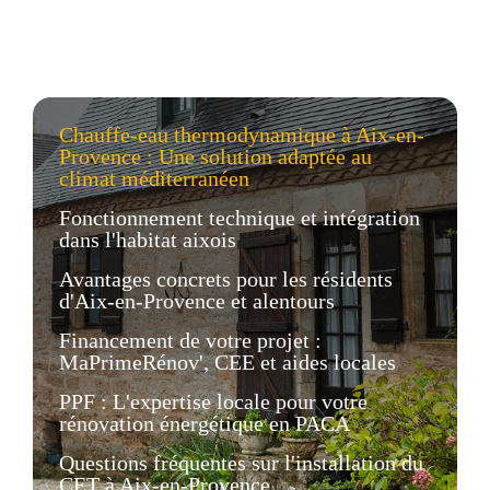
Chauffe-eau thermodynamique à Aix-en-
Provence : Une solution adaptée au
climat méditerranéen
Fonctionnement technique et intégration
dans l'habitat aixois
Avantages concrets pour les résidents
d'Aix-en-Provence et alentours
Financement de votre projet :
MaPrimeRénov', CEE et aides locales
PPF : L'expertise locale pour votre
rénovation énergétique en PACA
Questions fréquentes sur l'installation du
CET à Aix-en-Provence