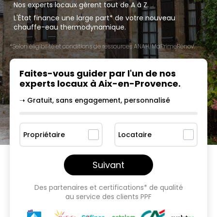
Nos experts locaux gèrent tout de A à Z.
L'État finance une large part* de votre nouveau
chauffe-eau thermodynamique.
*Selon éligibilité et conditions de ressources ANAH/MaPrimeRénov'.
Faites-vous guider par l'un
de nos
experts locaux à
Aix-en-Provence
.
➝ Gratuit, sans engagement, personnalisé
Propriétaire
Locataire
Suivant
Des partenaires et certifications* de qualité
au service des clients PPF