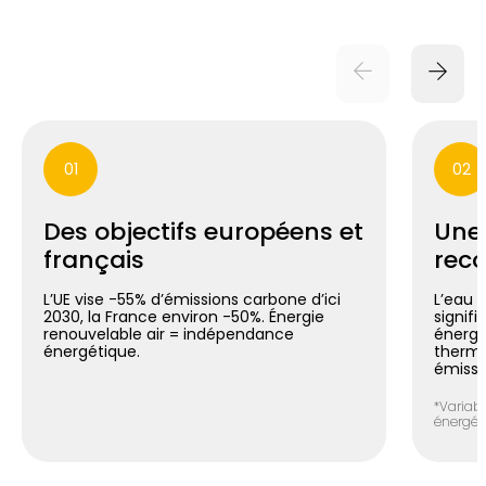
01
02
Des objectifs européens et
Une
français
reco
L’UE vise -55% d’émissions carbone d’ici
L’eau 
2030, la France environ -50%. Énergie
signif
renouvelable air = indépendance
énergé
énergétique.
thermo
émissi
*Variabl
énergéti