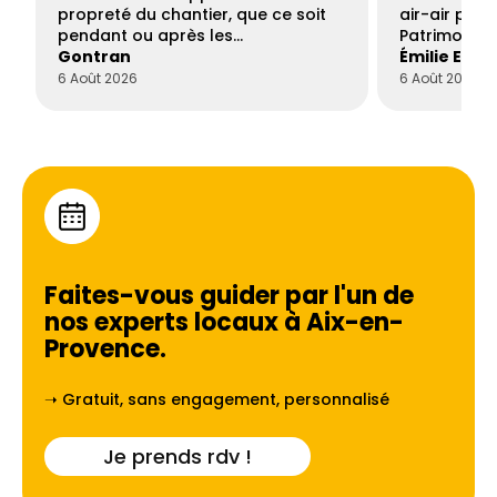
propreté du chantier, que ce soit
air-air par 
pendant ou après les…
Patrimoine 
Gontran
Émilie Este
6 Août 2026
6 Août 2026
Faites-vous guider par l'un de
nos experts locaux à
Aix-en-
Provence
.
➝ Gratuit, sans engagement, personnalisé
Je prends rdv !