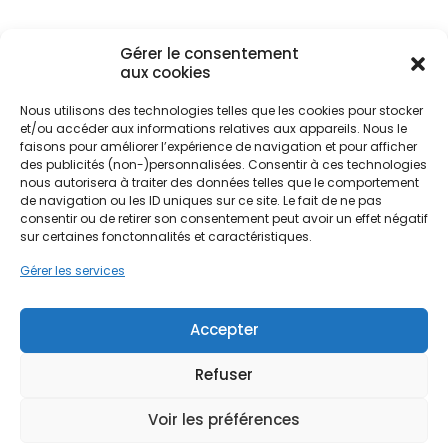
chaude sanitaire, s'adaptant parfaitement aux
spécificités locales.
Gérer le consentement
aux cookies
Que vous résidiez dans le quartier historique du
Mazarin, dans une bastide provençale aux Milles,
Nous utilisons des technologies telles que les cookies pour stocker
et/ou accéder aux informations relatives aux appareils. Nous le
ou dans une villa moderne près de la Sainte-
Ne passez pas à côté de vos
faisons pour améliorer l’expérience de navigation et pour afficher
Victoire, le remplacement de votre ancien ballon
des publicités (non-)personnalisées. Consentir à ces technologies
d'eau chaude électrique par un modèle
aides !
nous autorisera à traiter des données telles que le comportement
thermodynamique représente un investissement
de navigation ou les ID uniques sur ce site. Le fait de ne pas
stratégique. L'architecture locale, souvent
consentir ou de retirer son consentement peut avoir un effet négatif
Faites vite, les budgets
constituée de pierre de campagne ou de
sur certaines fonctonnalités et caractéristiques.
MaPrimeRénov' sont annuels et
constructions récentes bien isolées, bénéficie
Gérer les services
grandement de cette technologie qui allie
limités. Les dossiers sont traités
performance énergétique et confort quotidien.
par ordre d'arrivée.
C'est une réponse concrète aux enjeux
Accepter
écologiques de la région Provence-Alpes-Côte
Contactez-nous maintenant
d'Azur.
pour maximiser vos aides !
Refuser
Voir les préférences
Je prends rdv !
L'installation d'un chauffe-eau thermodynamique
à Aix-en-Provence ne se limite pas à un simple