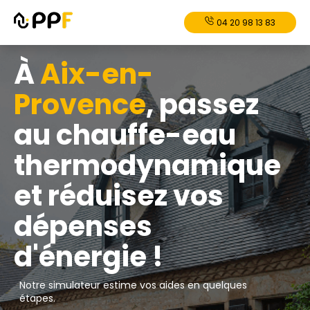
04 20 98 13 83
À
Aix-en-
Provence
, passez
au chauffe-eau
thermodynamique
et réduisez vos
dépenses
d'énergie !
Notre simulateur estime vos aides en quelques
étapes.