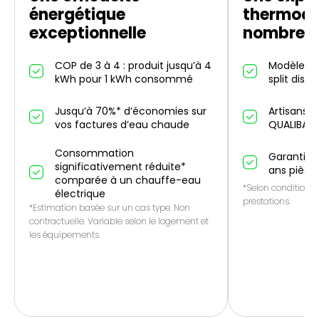
énergétique
thermod
exceptionnelle
nombreus
COP de 3 à 4 : produit jusqu’à 4
Modèles in
kWh pour 1 kWh consommé
split dispo
Jusqu’à 70%* d’économies sur
Artisans p
vos factures d’eau chaude
QUALIBAT
Consommation
Garantie 1
significativement réduite*
ans pièce
comparée à un chauffe-eau
*Selon conditions 
électrique
prestations.
*Estimation basée sur un cas type. Non
contractuelle. Variable selon le logement et
les équipements.