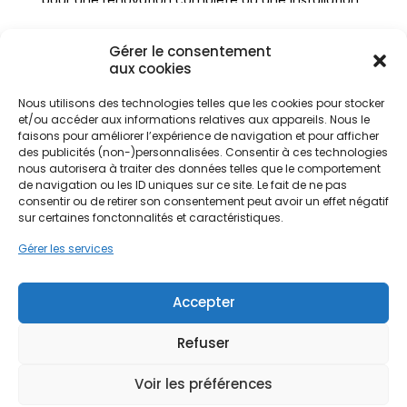
pour une rénovation complète ou une installation
neuve, ce système capte les calories gratuites
présentes dans l'environnement pour assurer un
Gérer le consentement
chauffage efficace.
aux cookies
Nous utilisons des technologies telles que les cookies pour stocker
L'installation d'une PAC à Aix répond
et/ou accéder aux informations relatives aux appareils. Nous le
spécifiquement aux défis thermiques de la région
Ne passez pas à côté de vos
faisons pour améliorer l’expérience de navigation et pour afficher
des publicités (non-)personnalisées. Consentir à ces technologies
Provence-Alpes-Côte d'Azur. Elle permet de
aides !
nous autorisera à traiter des données telles que le comportement
maintenir une température agréable durant les
de navigation ou les ID uniques sur ce site. Le fait de ne pas
périodes froides tout en préparant le logement
consentir ou de retirer son consentement peut avoir un effet négatif
Faites vite, les budgets
aux pics de chaleur estivaux grâce à sa fonction
sur certaines fonctonnalités et caractéristiques.
réversible. Pour les habitants des quartiers
MaPrimeRénov' sont annuels et
Gérer les services
historiques comme le Mazarin ou les zones plus
limités. Les dossiers sont traités
résidentielles telles que Villeneuve, l'adoption de
par ordre d'arrivée.
cette technologie représente un pas décisif vers
Accepter
l'indépendance énergétique et la valorisation du
Contactez-nous maintenant
patrimoine immobilier local.
pour maximiser vos aides !
Refuser
Voir les préférences
Je prends rdv !