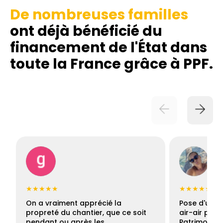
De nombreuses familles
ont déjà bénéficié du
financement de l'État dans
toute la France grâce à PPF.
★★★★★
★★★★★
On a vraiment apprécié la
Pose d'une c
propreté du chantier, que ce soit
air-air par 
pendant ou après les…
Patrimoine 