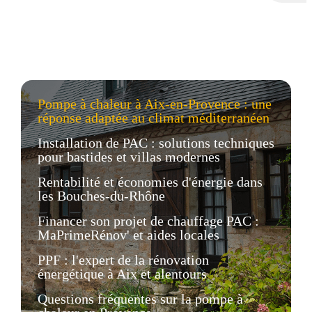
Pompe à chaleur à Aix-en-Provence : une
réponse adaptée au climat méditerranéen
Installation de PAC : solutions techniques
pour bastides et villas modernes
Rentabilité et économies d'énergie dans
les Bouches-du-Rhône
Financer son projet de chauffage PAC :
MaPrimeRénov' et aides locales
PPF : l'expert de la rénovation
énergétique à Aix et alentours
Questions fréquentes sur la pompe à