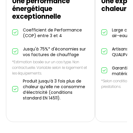
Une performance
Une expe
énergétique
chaleur d
exceptionnelle
Coefficient de Performance
Large cho
(COP) entre 3 et 4
air-eau et
Jusqu'à 75%* d'économies sur
Artisans p
vos factures de chauffage
QUALIPAC
*Estimation basée sur un cas type. Non
contractuelle. Variable selon le logement et
Garantie 1
les équipements.
matériau
Produit jusqu’à 3 fois plus de
*Selon conditions 
chaleur qu’elle ne consomme
prestations.
d’électricité (conditions
standard EN 14511).