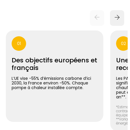
01
02
Des objectifs européens et
Une
français
reco
L’UE vise -55% d’émissions carbone d’ici
Les PA
2030, la France environ -50%. Chaque
signif
pompe à chaleur installée compte.
chauff
peut é
an**.
*Estimat
contract
équipem
**Variab
énergéti