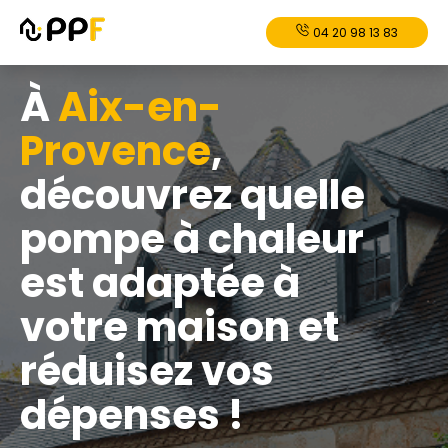
04 20 98 13 83
À
Aix-en-
Provence
,
découvrez quelle
pompe à chaleur
est adaptée à
votre maison et
réduisez vos
dépenses !