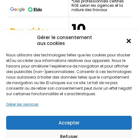
*Des professionnels certifiés
RGE selon les agences et la
nature des travaux
10
Des aides
Gérer le consentement
aux cookies
financières
Ans de garantie
décennale*
Possibles pour votre
Nous utilisons des technologies telles que les cookies pour stocker
projet*
et/ou accéder aux informations relatives aux appareils. Nous le
*Selon la nature des
faisons pour améliorer l’expérience de navigation et pour afficher
*Selon éligibilité et conditions
prestations réalisées et les
en vigueur.
conditions du contrat.
des publicités (non-)personnalisées. Consentir à ces technologies
nous autorisera à traiter des données telles que le comportement
de navigation ou les ID uniques sur ce site. Le fait de ne pas
consentir ou de retirer son consentement peut avoir un effet négatif
sur certaines fonctonnalités et caractéristiques.
Contactez-nous
Gérer les services
Rue de la Reynardière 13480 Cabriès
Accepter
Refuser