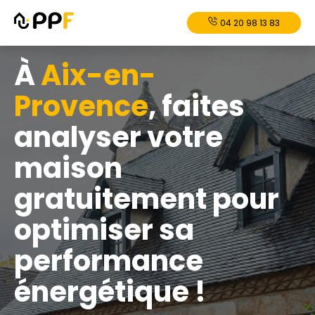
04 20 98 13 83
À
Aix-en-
Provence
, faites
analyser votre
maison
gratuitement pour
optimiser sa
performance
énergétique !