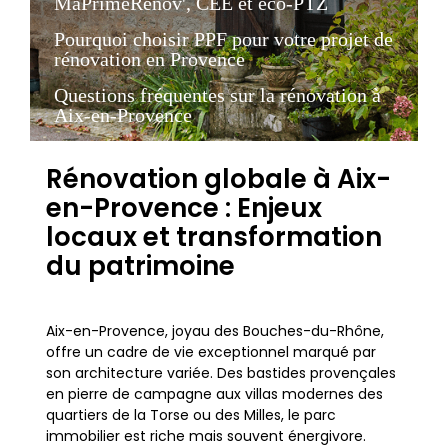
MaPrimeRénov', CEE et éco-PTZ
Pourquoi choisir PPF pour votre projet de
rénovation en Provence
Questions fréquentes sur la rénovation à
Aix-en-Provence
Rénovation globale à Aix-
en-Provence : Enjeux
locaux et transformation
du patrimoine
Aix-en-Provence, joyau des Bouches-du-Rhône,
offre un cadre de vie exceptionnel marqué par
son architecture variée. Des bastides provençales
en pierre de campagne aux villas modernes des
quartiers de la Torse ou des Milles, le parc
immobilier est riche mais souvent énergivore.