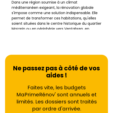
Dans une région soumise à un climat
méditerranéen exigeant, la rénovation globale
s'impose comme une solution indispensable. Elle
permet de transformer ces habitations, qu'elles
soient situées dans le centre historique du quartier
Mazarin ou en périphérie vers Ventabren, en
logements performants et confortables.
Le contexte local impose des défis spécifiques :
des étés caniculaires avec une forte exposition
solaire (près de 280 jours par an) et des hivers où
le Mistral peut se faire sentir. La rénovation
Ne passez pas à côté de vos
complète ne se limite pas à un simple
aides !
rafraîchissement esthétique ; elle vise une
restructuration habitat profonde. L'objectif est
Faites vite, les budgets
clair : améliorer l'isolation thermique et phonique
tout en modernisant les systèmes de chauffage
MaPrimeRénov' sont annuels et
et de ventilation. Cette approche holistique est
limités. Les dossiers sont traités
essentielle pour répondre aux nouvelles normes
par ordre d'arrivée.
environnementales et aux exigences de confort