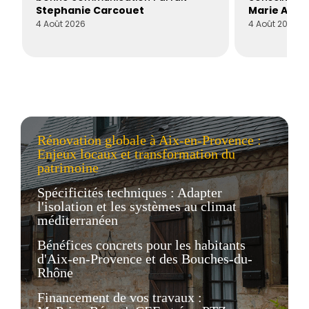
Stephanie Carcouet
Marie And
4 Août 2026
4 Août 2026
Rénovation globale à Aix-en-Provence :
Enjeux locaux et transformation du
patrimoine
Spécificités techniques : Adapter
l'isolation et les systèmes au climat
méditerranéen
Bénéfices concrets pour les habitants
d'Aix-en-Provence et des Bouches-du-
Rhône
Financement de vos travaux :