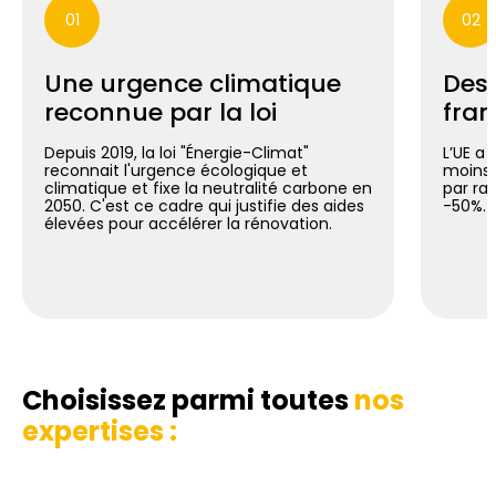
01
02
Une urgence climatique
Des 
reconnue par la loi
fran
Depuis 2019, la loi "Énergie-Climat"
L’UE a 
reconnait l'urgence écologique et
moins 
climatique et fixe la neutralité carbone en
par ra
2050. C'est ce cadre qui justifie des aides
-50%.
élevées pour accélérer la rénovation.
Choisissez parmi toutes
nos
expertises :