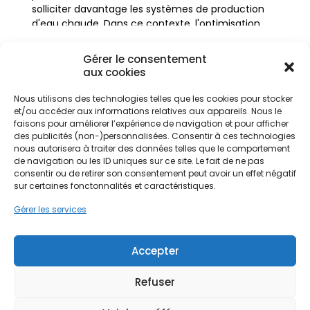
solliciter davantage les systèmes de production
d'eau chaude. Dans ce contexte, l'optimisation
énergétique devient une priorité pour les
propriétaires et les gestionnaires de copropriétés,
Gérer le consentement
qu'il s'agisse de l'habitat ancien du centre-ville
aux cookies
thermal ou des constructions plus récentes.
Nous utilisons des technologies telles que les cookies pour stocker
et/ou accéder aux informations relatives aux appareils. Nous le
faisons pour améliorer l’expérience de navigation et pour afficher
L'installation d'un chauffe-eau thermodynamique
Ne passez pas à côté de vos
des publicités (non-)personnalisées. Consentir à ces technologies
(CET) répond parfaitement à ces enjeux locaux.
aides !
nous autorisera à traiter des données telles que le comportement
Contrairement aux modèles électriques
de navigation ou les ID uniques sur ce site. Le fait de ne pas
classiques, le CET capte les calories présentes
consentir ou de retirer son consentement peut avoir un effet négatif
Faites vite, les budgets
dans l'air ambiant pour chauffer l'eau. Cette
sur certaines fonctonnalités et caractéristiques.
technologie est particulièrement pertinente dans
MaPrimeRénov' sont annuels et
Gérer les services
la région Auvergne-Rhône-Alpes, où la recherche
limités. Les dossiers sont traités
d'autonomie énergétique et la réduction de
par ordre d'arrivée.
l'empreinte carbone sont au cœur des
Accepter
préoccupations des habitants. Que vous résidiez
Contactez-nous maintenant
dans le quartier de Marlioz, près des thermes, ou
Refuser
pour maximiser vos aides !
dans les zones résidentielles de Grésy et Bordeaux,
le passage à une solution thermodynamique