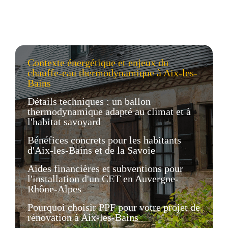
Contexte énergétique et enjeux du
chauffe-eau thermodynamique à Aix-les-
Bains
Détails techniques : un ballon
thermodynamique adapté au climat et à
l'habitat savoyard
Bénéfices concrets pour les habitants
d'Aix-les-Bains et de la Savoie
Aides financières et subventions pour
l'installation d'un CET en Auvergne-
Rhône-Alpes
Pourquoi choisir PPF pour votre projet de
rénovation à Aix-les-Bains