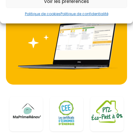
Voir les préférences
représente une évolution majeure pour le confort
Je prends rdv !
domestique et la maîtrise du budget énergie.
Politique de cookies
Politique de confidentialité
De plus, la zone géographique d'Aix-les-Bains et
ses environs, incluant des communes comme
Tresserve ou Viviers-du-Lac, est soumise à des
normes de construction strictes, notamment en
matière de sismicité (zone 4). L'installation
d'équipements lourds comme un ballon d'eau
chaude nécessite donc une expertise technique
pointue pour garantir la sécurité et la pérennité de
l'ouvrage. Choisir un système performant et
adapté aux contraintes locales est la première
étape vers une rénovation énergétique réussie.