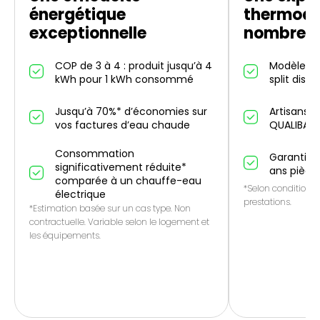
énergétique
thermod
exceptionnelle
nombreus
COP de 3 à 4 : produit jusqu’à 4
Modèles in
kWh pour 1 kWh consommé
split dispo
Jusqu’à 70%* d’économies sur
Artisans p
vos factures d’eau chaude
QUALIBAT
Consommation
Garantie 1
significativement réduite*
ans pièce
comparée à un chauffe-eau
*Selon conditions 
électrique
prestations.
*Estimation basée sur un cas type. Non
contractuelle. Variable selon le logement et
les équipements.