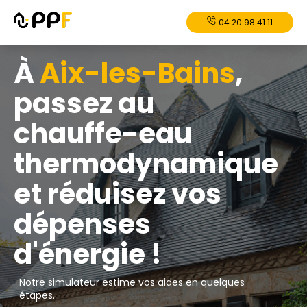
04 20 98 41 11
À
Aix-les-Bains
,
passez au
chauffe-eau
thermodynamique
et réduisez vos
dépenses
d'énergie !
Notre simulateur estime vos aides en quelques
étapes.