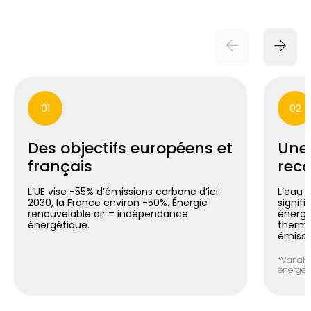
01
02
Des objectifs européens et
Une
français
reco
L’UE vise -55% d’émissions carbone d’ici
L’eau 
2030, la France environ -50%. Énergie
signif
renouvelable air = indépendance
énergé
énergétique.
thermo
émissi
*Variabl
énergéti