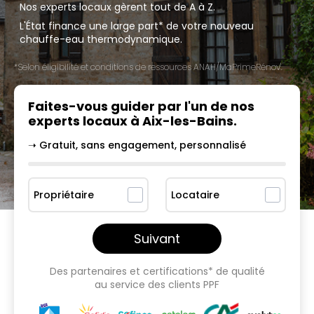
Nos experts locaux gèrent tout de A à Z.
L'État finance une large part* de votre nouveau
chauffe-eau thermodynamique.
*Selon éligibilité et conditions de ressources ANAH/MaPrimeRénov'.
Faites-vous guider par l'un
de nos
experts locaux à
Aix-les-Bains
.
➝ Gratuit, sans engagement, personnalisé
Propriétaire
Locataire
Suivant
Des partenaires et certifications* de qualité
au service des clients PPF