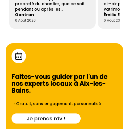
propreté du chantier, que ce soit
air-air par 
pendant ou après les…
Patrimoine 
Gontran
Émilie Este
6 Août 2026
6 Août 2026
Faites-vous guider par l'un de
nos experts locaux à
Aix-les-
Bains
.
➝ Gratuit, sans engagement, personnalisé
Je prends rdv !