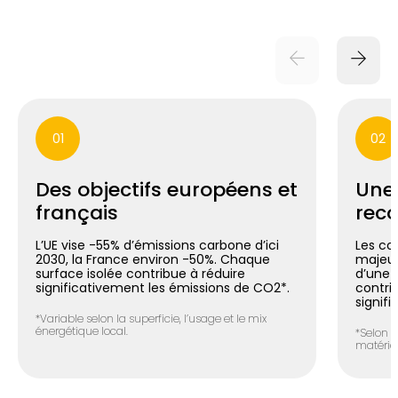
01
02
Des objectifs européens et
Une
français
reco
L’UE vise -55% d’émissions carbone d’ici
Les co
2030, la France environ -50%. Chaque
majeur
surface isolée contribue à réduire
d’une m
significativement les émissions de CO2*.
contri
signifi
*Variable selon la superficie, l’usage et le mix
énergétique local.
*Selon l
matéria