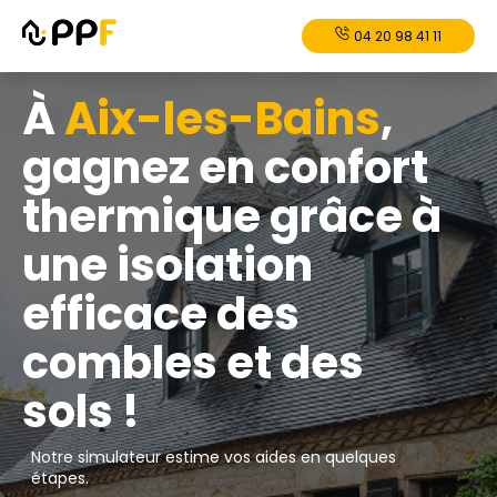
04 20 98 41 11
À
Aix-les-Bains
,
gagnez en confort
thermique grâce à
une isolation
efficace des
combles et des
sols !
Notre simulateur estime vos aides en quelques
étapes.