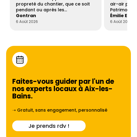
propreté du chantier, que ce soit
air-air par 
pendant ou après les…
Patrimoine 
Gontran
Émilie Este
6 Août 2026
6 Août 2026
Faites-vous guider par l'un de
nos experts locaux à
Aix-les-
Bains
.
➝ Gratuit, sans engagement, personnalisé
Je prends rdv !