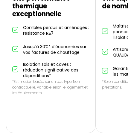
thermique
de nombr
exceptionnelle
Maîtrise d
Combles perdus et aménagés :
panneaux 
résistance R≥7
l’isolation
Jusqu’à 30%* d’économies sur
Artisans p
vos factures de chauffage
QUALIBAT
Isolation sols et caves :
Garantie 1
réduction significative des
les matér
déperditions*
*Estimation basée sur un cas type. Non
*Selon conditions 
contractuelle. Variable selon le logement et
prestations.
les équipements.