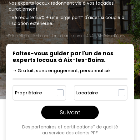
Nos experts locaux redonnent vie à vos façades
durablement.
TVA réduite 5,5% + une large part* d'aides si couplé à
l'isolation extérieure.
*Selon éligibilité et conditions de ressources ANAH/MaPrimeRénov'.
Faites-vous guider par l'un
de nos
experts locaux à
Aix-les-Bains
.
➝ Gratuit, sans engagement, personnalisé
Propriétaire
Locataire
Suivant
Des partenaires et certifications* de qualité
au service des clients PPF