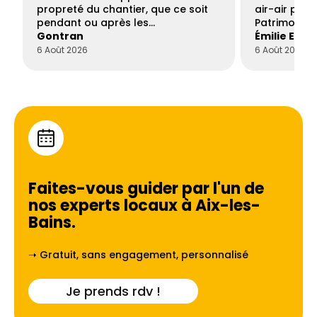
propreté du chantier, que ce soit
air-air par 
pendant ou après les…
Patrimoine 
Gontran
Émilie Este
6 Août 2026
6 Août 2026
Faites-vous guider par l'un de
nos experts locaux à
Aix-les-
Bains
.
➝ Gratuit, sans engagement, personnalisé
Je prends rdv !