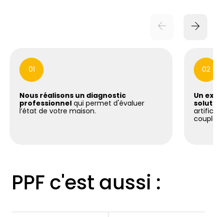
01
02
Nous réalisons un diagnostic
Un exp
professionnel
qui permet d'évaluer
soluti
l’état de votre maison.
artific
coupla
PPF c'est aussi :