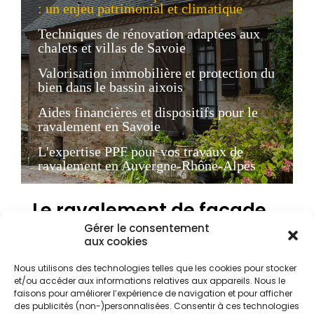
: un enjeu patrimonial et climatique
Techniques de rénovation adaptées aux
chalets et villas de Savoie
Valorisation immobilière et protection du
bien dans le bassin aixois
Aides financières et dispositifs pour le
ravalement en Savoie
L'expertise PPF pour vos travaux de
ravalement en Auvergne-Rhône-Alpes
Le ravalement de façade
à Aix-les-Bains : un enjeu
Gérer le consentement
aux cookies
patrimonial et climatique
Nous utilisons des technologies telles que les cookies pour stocker
et/ou accéder aux informations relatives aux appareils. Nous le
faisons pour améliorer l’expérience de navigation et pour afficher
La ville d'Aix-les-Bains, joyau de la Savoie en région
des publicités (non-)personnalisées. Consentir à ces technologies
Auvergne-Rhône-Alpes, présente un cadre de vie