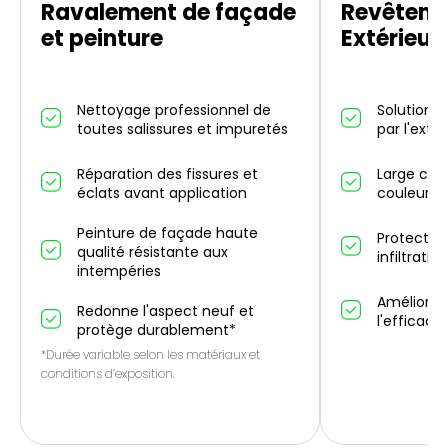
Ravalement de façade
Revêteme
et peinture
Extérieur
Nettoyage professionnel de
Solution d
toutes salissures et impuretés
par l'exté
Réparation des fissures et
Large choi
éclats avant application
couleurs 
Peinture de façade haute
Protectio
qualité résistante aux
infiltrati
intempéries
Améliorati
Redonne l'aspect neuf et
l'efficaci
protège durablement*
*Durée variable selon les matériaux et
conditions d’exposition.