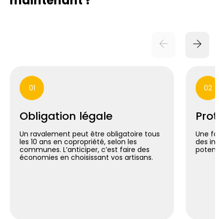
maintenant ?
01
02
Obligation légale
Prot
Un ravalement peut être obligatoire tous
Une fa
les 10 ans en copropriété, selon les
des inf
communes. L’anticiper, c’est faire des
potent
économies en choisissant vos artisans.