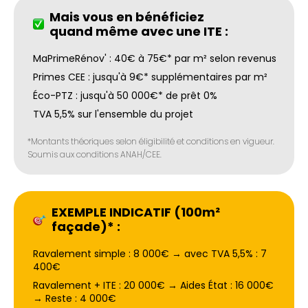
Mais vous en bénéficiez
quand même avec une ITE :
MaPrimeRénov' : 40€ à 75€* par m² selon revenus
Primes CEE : jusqu'à 9€* supplémentaires par m²
Éco-PTZ : jusqu'à 50 000€* de prêt 0%
TVA 5,5% sur l'ensemble du projet
*Montants théoriques selon éligibilité et conditions en vigueur.
Soumis aux conditions ANAH/CEE.
EXEMPLE INDICATIF (100m²
façade)* :
Ravalement simple : 8 000€ → avec TVA 5,5% : 7
400€
Ravalement + ITE : 20 000€ → Aides État : 16 000€
→ Reste : 4 000€