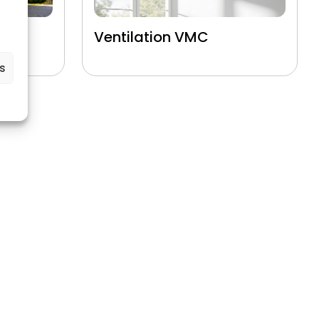
çade
Ventilation VMC
es