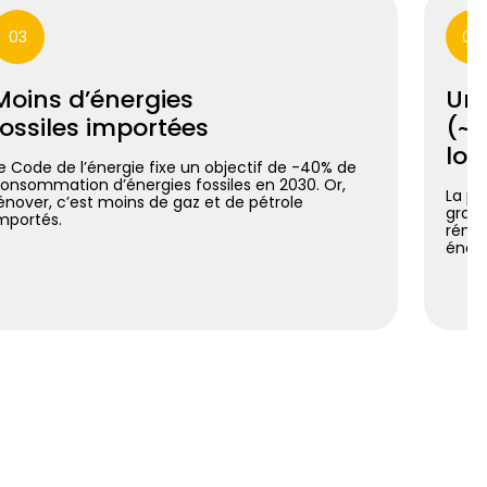
03
04
Moins d’énergies
Un 
fossiles importées
(~7
log
e Code de l’énergie fixe un objectif de -40% de
onsommation d’énergies fossiles en 2030. Or,
La pl
énover, c’est moins de gaz et de pétrole
grand
mportés.
rénov
énerg