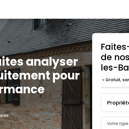
Faites
de nos
faites analyser
les-Ba
uitement pour
➝ Gratuit, s
ormance
Propriét
apes.
Votre type