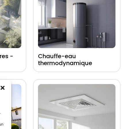
res -
Chauffe-eau
thermodynamique
r
 un