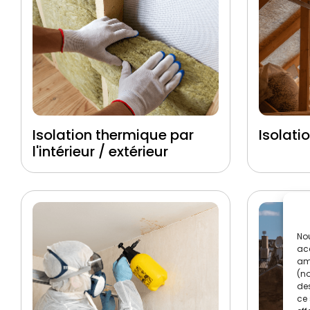
Isolation thermique par
Isolati
l'intérieur / extérieur
Nou
acc
amé
(no
des
ce 