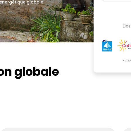
 énergétique globale.
.
Des 
*Cer
on globale