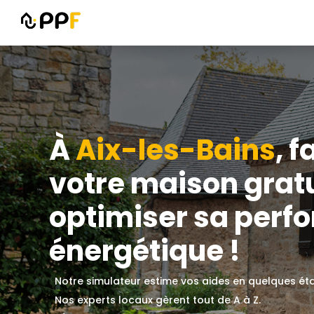
À
Aix-les-Bains
, 
votre maison grat
optimiser sa perf
énergétique !
Notre simulateur estime vos aides en quelques ét
Nos experts locaux gèrent tout de A à Z.