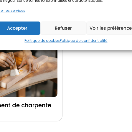
et négatif sur certaines fonctonnalités et caractéristiques.
er les services
ent de toiture
Ravalement de fa
Accepter
Refuser
Voir les préférenc
Politique de cookies
Politique de confidentialité
ment de charpente