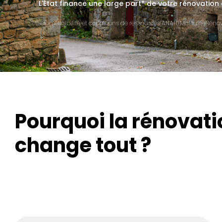
L'État finance une large part* de votre rénovation
*Selon éligibilité et conditions de ressources ANAH/MaPrimeRénov'
Pourquoi la rénovati
change tout ?