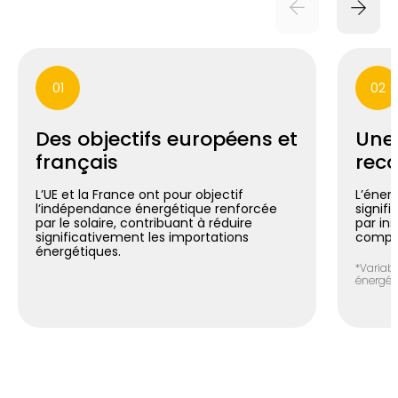
01
02
Des objectifs européens et
Une
français
reco
L’UE et la France ont pour objectif
L’énerg
l’indépendance énergétique renforcée
signif
par le solaire, contribuant à réduire
par in
significativement les importations
compte
énergétiques.
*Variabl
énergéti