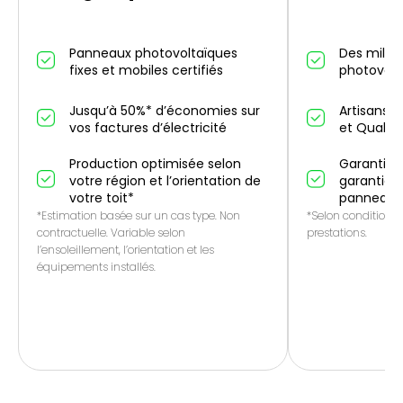
Panneaux photovoltaïques
Des millier
fixes et mobiles certifiés
photovolt
Jusqu’à 50%* d’économies sur
Artisans p
vos factures d’électricité
et QualiP
Production optimisée selon
Garantie 1
votre région et l’orientation de
garantie f
votre toit*
panneaux
*Estimation basée sur un cas type. Non
*Selon conditions 
contractuelle. Variable selon
prestations.
l’ensoleillement, l’orientation et les
équipements installés.