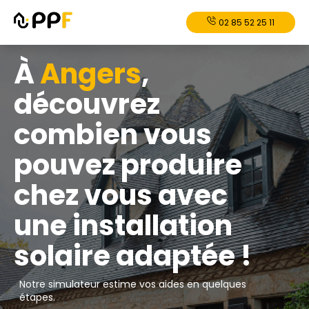
02 85 52 25 11
À
Angers
,
découvrez
combien vous
pouvez produire
chez vous avec
une installation
solaire adaptée !
Notre simulateur estime vos aides en quelques
étapes.