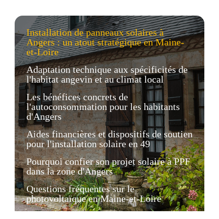
Installation de panneaux solaires à
Angers : un atout stratégique en Maine-
et-Loire
Adaptation technique aux spécificités de
l'habitat angevin et au climat local
Les bénéfices concrets de
l'autoconsommation pour les habitants
d'Angers
Aides financières et dispositifs de soutien
pour l'installation solaire en 49
Pourquoi confier son projet solaire à PPF
dans la zone d'Angers
Questions fréquentes sur le
photovoltaïque en Maine-et-Loire