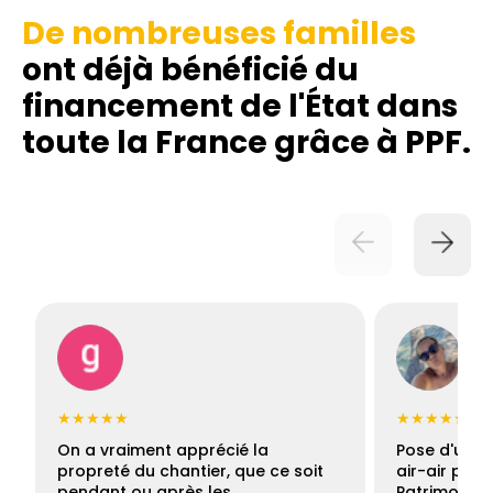
De nombreuses familles
ont déjà bénéficié du
financement de l'État dans
toute la France grâce à PPF.
★★★★★
★★★★★
On a vraiment apprécié la
Pose d'une c
propreté du chantier, que ce soit
air-air par 
pendant ou après les…
Patrimoine 