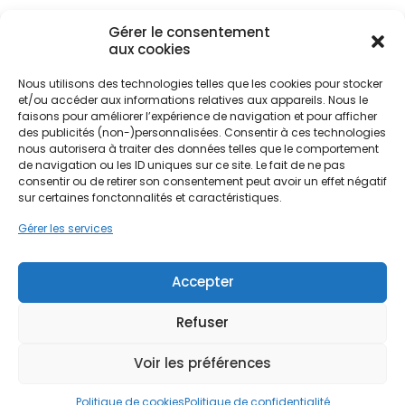
ainsi à l'indépendance énergétique locale.
Gérer le consentement
aux cookies
La demande pour des solutions
Nous utilisons des technologies telles que les cookies pour stocker
d'autoconsommation explose à Angers et ses
Ne passez pas à côté de vos
et/ou accéder aux informations relatives aux appareils. Nous le
alentours. Les habitants cherchent activement à
faisons pour améliorer l’expérience de navigation et pour afficher
aides !
des publicités (non-)personnalisées. Consentir à ces technologies
sécuriser leur budget face à la volatilité des prix de
nous autorisera à traiter des données telles que le comportement
l'électricité. L'installation de panneaux solaires
de navigation ou les ID uniques sur ce site. Le fait de ne pas
Faites vite, les budgets
n'est plus une simple option écologique, mais un
consentir ou de retirer son consentement peut avoir un effet négatif
investissement économique rationnel. Que ce soit
MaPrimeRénov' sont annuels et
sur certaines fonctonnalités et caractéristiques.
pour une maison individuelle à Saint-Serge ou un
limités. Les dossiers sont traités
pavillon aux Hauts-de-Saint-Aubin, le potentiel de
Gérer les services
par ordre d'arrivée.
production est réel. PPF accompagne les
particuliers dans cette démarche, en tenant
Accepter
Contactez-nous maintenant
compte des spécificités architecturales de
pour maximiser vos aides !
l'agglomération angevine.
Refuser
Je prends rdv !
Voir les préférences
Politique de cookies
Politique de confidentialité