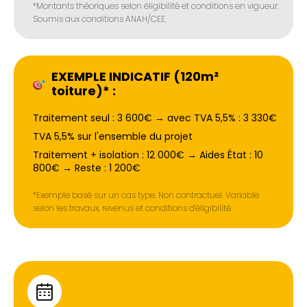
*Montants théoriques selon éligibilité et conditions en vigueur.
Soumis aux conditions ANAH/CEE.
EXEMPLE INDICATIF (120m²
toiture)* :
Traitement seul : 3 600€ → avec TVA 5,5% : 3 330€
TVA 5,5% sur l'ensemble du projet
Traitement + isolation : 12 000€ → Aides État : 10
800€ → Reste : 1 200€
*Exemple basé sur un cas type. Non contractuel. Variable
selon les travaux, revenus et conditions d'éligibilité.