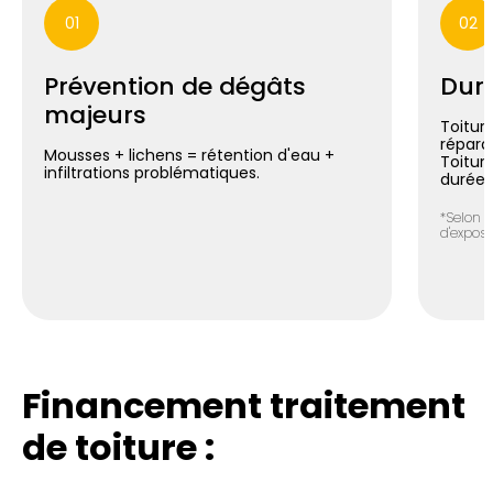
01
02
Prévention de dégâts
Duré
majeurs
Toiture
répara
Mousses + lichens = rétention d'eau +
Toitur
infiltrations problématiques.
durée*
*Selon n
d'exposit
Financement traitement
de toiture :