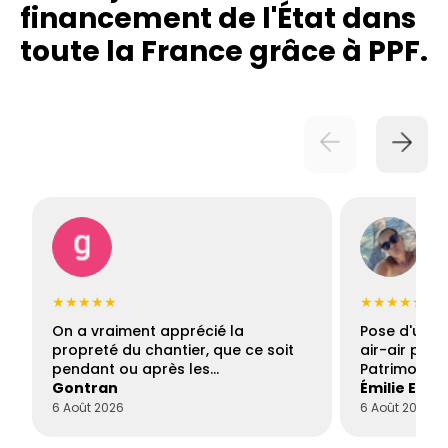
financement de l'État dans
toute la France grâce à PPF.
★★★★★
★★★★★
On a vraiment apprécié la
Pose d'une c
propreté du chantier, que ce soit
air-air par 
pendant ou après les…
Patrimoine 
Gontran
Émilie Este
6 Août 2026
6 Août 2026