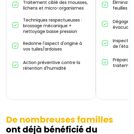
Traitement ciblé des mousses,
Éliminatio
lichens et micro-organismes
feuilles m
Techniques respectueuses :
Dégagemen
brossage mécanique +
évacuatio
nettoyage basse pression
Inspectio
Redonne l'aspect d'origine à
de l'état 
vos tuiles/ardoises
Préparati
Action préventive contre la
traitemen
rétention d'humidité
De nombreuses familles
ont déjà bénéficié du