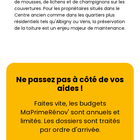
de mousses, de lichens et de champignons sur les
couvertures. Pour les propriétaires situés dans le
Centre ancien comme dans les quartiers plus
résidentiels tels qu'Albigny ou Vens, la préservation
de la toiture est un enjeu majeur de maintenance.
Un traitement de toiture à Annecy ne se limite pas
à un simple nettoyage esthétique. Il s'agit d'une
intervention technique nécessaire pour contrer
l'agressivité des intempéries hivernales et la
stagnation de l'humidité. Les toitures des chalets
Ne passez pas à côté de vos
traditionnels, tout comme celles des villas
aides !
modernes ou des immeubles récents de Seynod
et Cran-Gevrier, subissent des cycles de gel et de
dégel fréquents. Sans une protection adéquate,
Faites vite, les budgets
les tuiles poreuses absorbent l'eau, ce qui peut
MaPrimeRénov' sont annuels et
entraîner des fissures et des infiltrations
limités. Les dossiers sont traités
dommageables pour la structure du bâtiment.
L'intervention régulière permet de maintenir
par ordre d'arrivée.
l'intégrité de la couverture face à ces défis