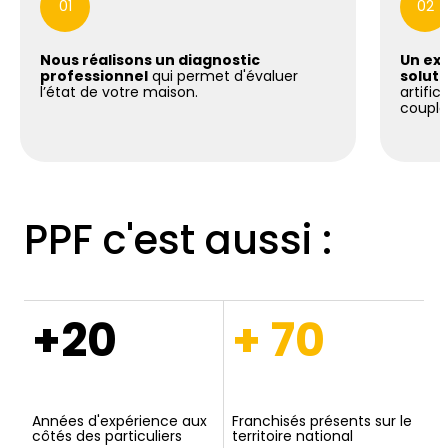
01
02
Nous réalisons un diagnostic
Un exp
professionnel
qui permet d'évaluer
soluti
l’état de votre maison.
artific
coupla
PPF c'est aussi :
+20
+ 70
Années d'expérience aux
Franchisés présents sur le
côtés des particuliers
territoire national