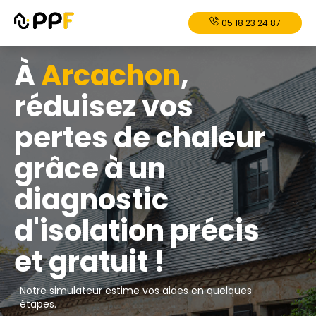
05 18 23 24 87
À
Arcachon
,
réduisez vos
pertes de chaleur
grâce à un
diagnostic
d'isolation précis
et gratuit !
Notre simulateur estime vos aides en quelques
étapes.