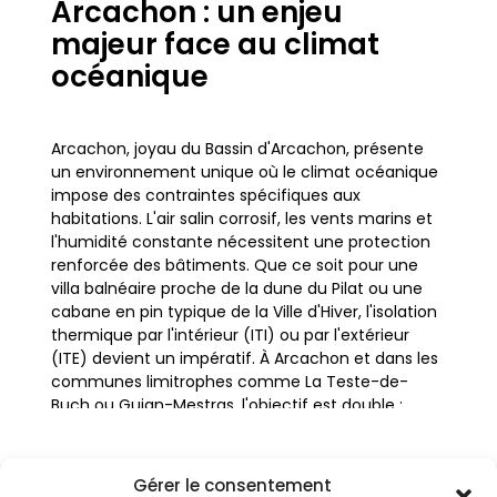
Arcachon : un enjeu
majeur face au climat
océanique
Arcachon, joyau du Bassin d'Arcachon, présente
un environnement unique où le climat océanique
impose des contraintes spécifiques aux
habitations. L'air salin corrosif, les vents marins et
l'humidité constante nécessitent une protection
renforcée des bâtiments. Que ce soit pour une
villa balnéaire proche de la dune du Pilat ou une
cabane en pin typique de la Ville d'Hiver, l'isolation
thermique par l'intérieur (ITI) ou par l'extérieur
(ITE) devient un impératif. À Arcachon et dans les
communes limitrophes comme La Teste-de-
Buch ou Gujan-Mestras, l'objectif est double :
préserver le confort thermique été comme hiver
et protéger la structure du bâtiment contre les
agressions extérieures.
Gérer le consentement