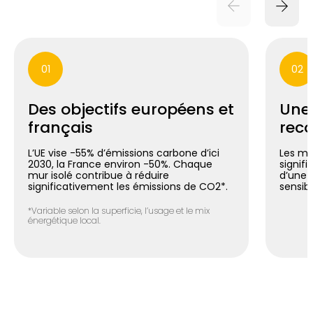
01
02
Des objectifs européens et
Une
français
reco
L’UE vise -55% d’émissions carbone d’ici
Les mu
2030, la France environ -50%. Chaque
signif
mur isolé contribue à réduire
d’une 
significativement les émissions de CO2*.
sensib
*Variable selon la superficie, l’usage et le mix
énergétique local.