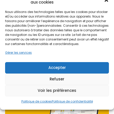
aux cookies
Les déperditions de chaleur par les murs
Nous utilisons des technologies telles que les cookies pour stocker
et/ou accéder aux informations relatives aux appareils. Nous le
représentent une part significative de la facture
Ne passez pas à côté de vos
faisons pour améliorer l’expérience de navigation et pour afficher
énergétique. Dans une région où les hivers
aides !
des publicités (non-)personnalisées. Consentir à ces technologies
peuvent être humides et venteux, une isolation
nous autorisera à traiter des données telles que le comportement
mal conçue entraîne des ponts thermiques et
de navigation ou les ID uniques sur ce site. Le fait de ne pas
Faites vite, les budgets
une surconsommation de chauffage. L'isolation
consentir ou de retirer son consentement peut avoir un effet négatif
thermique permet de réguler la température
sur certaines fonctonnalités et caractéristiques.
MaPrimeRénov' sont annuels et
intérieure, évitant la surchauffe estivale fréquente
limités. Les dossiers sont traités
Gérer les services
sous nos latitudes et conservant la chaleur durant
par ordre d'arrivée.
les mois plus froids. Pour les propriétaires de
maisons anciennes ou de constructions récentes
Accepter
Contactez-nous maintenant
en bois régional, choisir entre une ITE et une ITI est
pour maximiser vos aides !
une décision stratégique pour valoriser le
Refuser
patrimoine immobilier.
Je prends rdv !
Voir les préférences
Politique de cookies
Politique de confidentialité