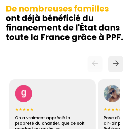
De nombreuses familles
ont déjà bénéficié du
financement de l'État dans
toute la France grâce à PPF.
★★★★★
★★★★★
On a vraiment apprécié la
Pose d'une c
propreté du chantier, que ce soit
air-air par 
pendant ou après les…
Patrimoine 