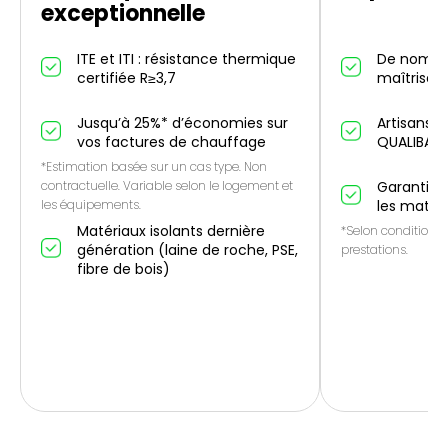
exceptionnelle
ITE et ITI : résistance thermique
De nombr
certifiée R≥3,7
maîtrise IT
Jusqu’à 25%* d’économies sur
Artisans p
vos factures de chauffage
QUALIBAT
*Estimation basée sur un cas type. Non
contractuelle. Variable selon le logement et
Garantie 1
les équipements.
les matér
Matériaux isolants dernière
*Selon conditions 
génération (laine de roche, PSE,
prestations.
fibre de bois)