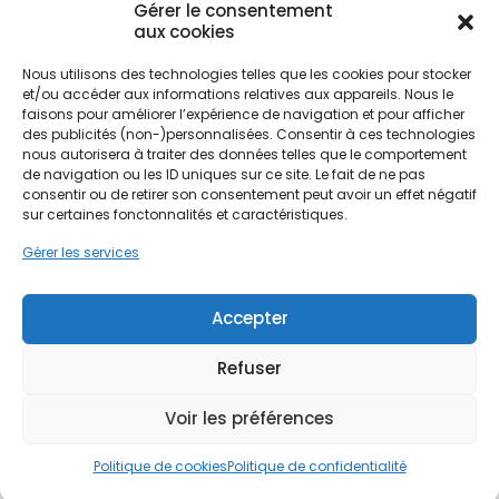
Gérer le consentement
aux cookies
Que ce soit dans le quartier historique de la Ville
d'Hiver ou sur les hauteurs de Pyla-sur-Mer,
Nous utilisons des technologies telles que les cookies pour stocker
l'architecture locale varie des charmantes
et/ou accéder aux informations relatives aux appareils. Nous le
faisons pour améliorer l’expérience de navigation et pour afficher
cabanes en pin aux villas balnéaires modernes.
Ne passez pas à côté de vos
des publicités (non-)personnalisées. Consentir à ces technologies
Chaque type d'habitat, souvent construit en bois
aides !
nous autorisera à traiter des données telles que le comportement
régional, demande une approche sur mesure pour
de navigation ou les ID uniques sur ce site. Le fait de ne pas
l'intégration des modules solaires. PPF maîtrise ces
consentir ou de retirer son consentement peut avoir un effet négatif
Faites vite, les budgets
contraintes techniques pour garantir que votre
sur certaines fonctonnalités et caractéristiques.
installation photovoltaïque s'harmonise
MaPrimeRénov' sont annuels et
Gérer les services
parfaitement avec le paysage arcachonnais tout
limités. Les dossiers sont traités
en maximisant la production électrique, même
par ordre d'arrivée.
sur des toitures exposées aux embruns.
Accepter
Contactez-nous maintenant
Refuser
pour maximiser vos aides !
Voir les préférences
Je prends rdv !
Politique de cookies
Politique de confidentialité