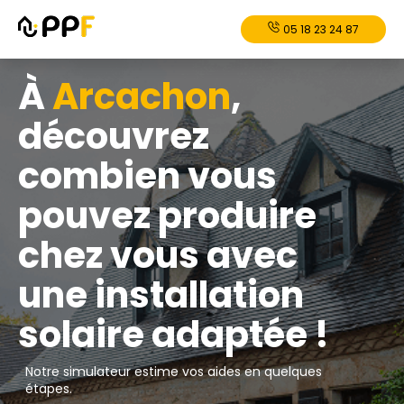
05 18 23 24 87
À
Arcachon
,
découvrez
combien vous
pouvez produire
chez vous avec
une installation
solaire adaptée !
Notre simulateur estime vos aides en quelques
étapes.