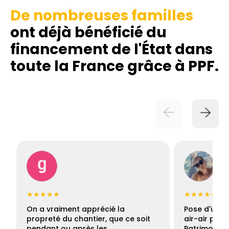
De nombreuses familles
ont déjà bénéficié du
financement de l'État dans
toute la France grâce à PPF.
★★★★★
★★★★★
On a vraiment apprécié la
Pose d'une c
propreté du chantier, que ce soit
air-air par 
pendant ou après les…
Patrimoine 