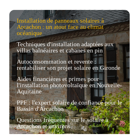
Installation de panneaux solaires à
Arcachon : un atout face au climat
océanique
Techniques d'installation adaptées aux
villas balnéaires et cabanes en pin
Autoconsommation et revente :
rentabiliser son projet solaire en Gironde
Aides financières et primes pour
l'installation photovoltaïque en Nouvelle-
Aquitaine
PPF : l'expert solaire de confiance pour le
Bassin d'Arcachon
Questions fréquentes sur le solaire à
Arcachon et environs