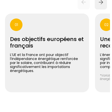
01
02
Des objectifs européens et
Une
français
reco
L’UE et la France ont pour objectif
L’énerg
l’indépendance énergétique renforcée
signif
par le solaire, contribuant à réduire
par in
significativement les importations
compte
énergétiques.
*Variabl
énergéti