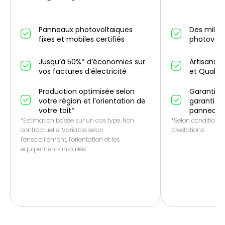
Panneaux photovoltaïques
Des millier
fixes et mobiles certifiés
photovolt
Jusqu’à 50%* d’économies sur
Artisans p
vos factures d’électricité
et QualiP
Production optimisée selon
Garantie 1
votre région et l’orientation de
garantie f
votre toit*
panneaux
*Estimation basée sur un cas type. Non
*Selon conditions 
contractuelle. Variable selon
prestations.
l’ensoleillement, l’orientation et les
équipements installés.