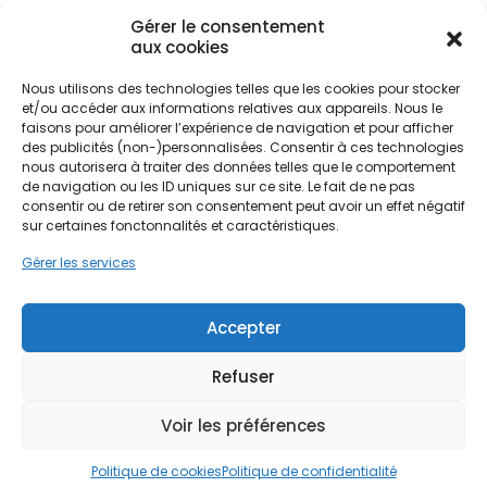
L'adoption du solaire dans cette zone
Gérer le consentement
aux cookies
géographique répond à une double nécessité :
écologique et économique. Dans un contexte où
Nous utilisons des technologies telles que les cookies pour stocker
les tarifs de l'électricité fluctuent, produire sa
Ne passez pas à côté de vos
et/ou accéder aux informations relatives aux appareils. Nous le
propre énergie permet de sécuriser son budget
aides !
faisons pour améliorer l’expérience de navigation et pour afficher
sur le long terme. Les toitures argenteuillaises,
des publicités (non-)personnalisées. Consentir à ces technologies
souvent orientées de manière variée, offrent un
nous autorisera à traiter des données telles que le comportement
Faites vite, les budgets
potentiel inexploité. Transformer ces surfaces en
de navigation ou les ID uniques sur ce site. Le fait de ne pas
consentir ou de retirer son consentement peut avoir un effet négatif
centrales électriques micro-locales permet de
MaPrimeRénov' sont annuels et
sur certaines fonctonnalités et caractéristiques.
réduire la dépendance au réseau national tout en
limités. Les dossiers sont traités
valorisant le patrimoine bâti, qu'il soit situé à
Gérer les services
par ordre d'arrivée.
Champioux, Orgemont ou près du Moulin de
Cassan.
Contactez-nous maintenant
Accepter
pour maximiser vos aides !
Refuser
Je prends rdv !
Voir les préférences
Politique de cookies
Politique de confidentialité