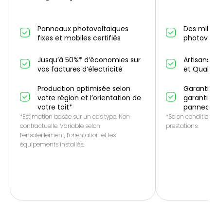
Panneaux photovoltaïques
Des millier
fixes et mobiles certifiés
photovolt
Jusqu’à 50%* d’économies sur
Artisans p
vos factures d’électricité
et QualiP
Production optimisée selon
Garantie 1
votre région et l’orientation de
garantie f
votre toit*
panneaux
*Estimation basée sur un cas type. Non
*Selon conditions 
contractuelle. Variable selon
prestations.
l’ensoleillement, l’orientation et les
équipements installés.