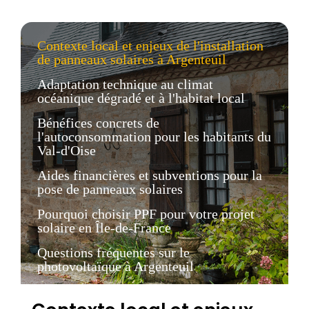
Contexte local et enjeux de l'installation
de panneaux solaires à Argenteuil
Adaptation technique au climat
océanique dégradé et à l'habitat local
Bénéfices concrets de
l'autoconsommation pour les habitants du
Val-d'Oise
Aides financières et subventions pour la
pose de panneaux solaires
Pourquoi choisir PPF pour votre projet
solaire en Île-de-France
Questions fréquentes sur le
photovoltaïque à Argenteuil