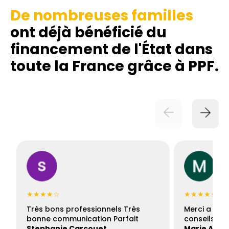
De nombreuses familles
ont déjà bénéficié du
financement de l'État dans
toute la France grâce à PPF.
★★★★☆
★★★★★
Très bons professionnels Très
Merci a Fran
bonne communication Parfait
conseils con
Stephanie Carcouet
Marie And