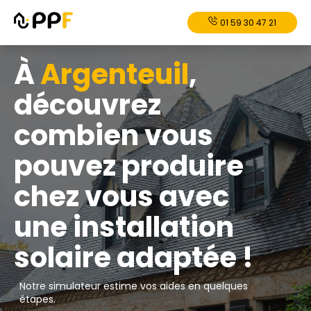
01 59 30 47 21
À
Argenteuil
,
découvrez
combien vous
pouvez produire
chez vous avec
une installation
solaire adaptée !
Notre simulateur estime vos aides en quelques
étapes.