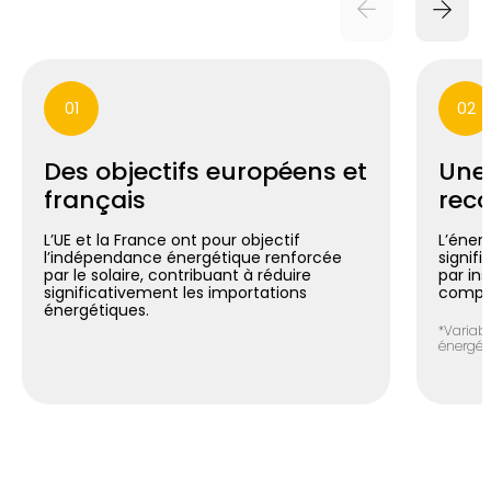
01
02
Des objectifs européens et
Une
français
reco
L’UE et la France ont pour objectif
L’énerg
l’indépendance énergétique renforcée
signif
par le solaire, contribuant à réduire
par in
significativement les importations
compte
énergétiques.
*Variabl
énergéti