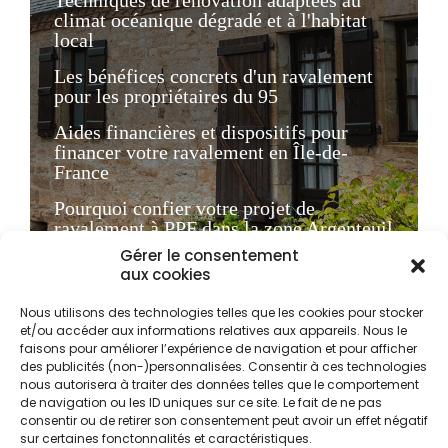
Techniques de rénovation adaptées au
climat océanique dégradé et à l'habitat
local
Les bénéfices concrets d'un ravalement
pour les propriétaires du 95
Aides financières et dispositifs pour
financer votre ravalement en Île-de-
France
Pourquoi confier votre projet de
ravalement à PPF dans la zone Argenteuil
Gérer le consentement
Questions fréquentes sur le ravalement
aux cookies
de façade dans le Val-d'Oise
Nous utilisons des technologies telles que les cookies pour stocker
et/ou accéder aux informations relatives aux appareils. Nous le
Le ravalement de façade
faisons pour améliorer l’expérience de navigation et pour afficher
des publicités (non-)personnalisées. Consentir à ces technologies
à Argenteuil : un enjeu
nous autorisera à traiter des données telles que le comportement
esthétique et
de navigation ou les ID uniques sur ce site. Le fait de ne pas
consentir ou de retirer son consentement peut avoir un effet négatif
réglementaire majeur
sur certaines fonctonnalités et caractéristiques.