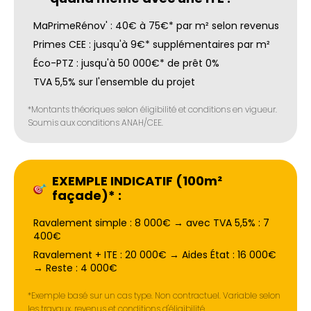
MaPrimeRénov' : 40€ à 75€* par m² selon revenus
Primes CEE : jusqu'à 9€* supplémentaires par m²
Éco-PTZ : jusqu'à 50 000€* de prêt 0%
TVA 5,5% sur l'ensemble du projet
*Montants théoriques selon éligibilité et conditions en vigueur.
Soumis aux conditions ANAH/CEE.
EXEMPLE INDICATIF (100m²
façade)* :
Ravalement simple : 8 000€ → avec TVA 5,5% : 7
400€
Ravalement + ITE : 20 000€ → Aides État : 16 000€
→ Reste : 4 000€
*Exemple basé sur un cas type. Non contractuel. Variable selon
les travaux, revenus et conditions d'éligibilité.