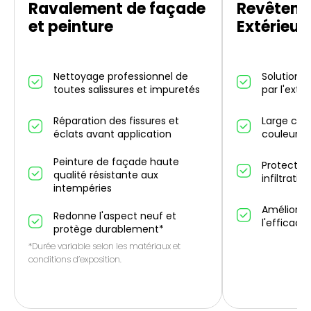
Ravalement de façade
Revêteme
et peinture
Extérieur
Nettoyage professionnel de
Solution d
toutes salissures et impuretés
par l'exté
Réparation des fissures et
Large choi
éclats avant application
couleurs 
Peinture de façade haute
Protectio
qualité résistante aux
infiltrati
intempéries
Améliorati
Redonne l'aspect neuf et
l'efficaci
protège durablement*
*Durée variable selon les matériaux et
conditions d’exposition.