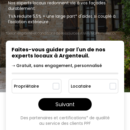
Nos experts locaux redonnent vie à vos façades
durablement.
TVA réduite 5,5% + une large part* d'aides si couplé à
l'isolation extérieure.
*Selon éligibilité et conditions de ressources ANAH/MaPrimeRénov'.
Faites-vous guider par l'un
de nos
experts locaux à
Argenteuil
.
➝ Gratuit, sans engagement, personnalisé
Propriétaire
Locataire
Suivant
Des partenaires et certifications* de qualité
au service des clients PPF