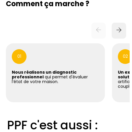
Comment ça marche ?
01
02
Nous réalisons un diagnostic
Un exp
professionnel
qui permet d'évaluer
soluti
l’état de votre maison.
artific
coupla
PPF c'est aussi :