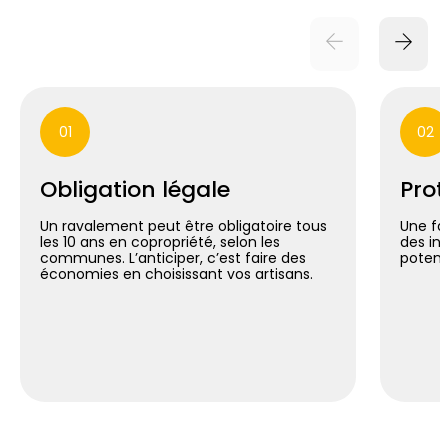
01
02
Obligation légale
Prot
Un ravalement peut être obligatoire tous
Une fa
les 10 ans en copropriété, selon les
des inf
communes. L’anticiper, c’est faire des
potent
économies en choisissant vos artisans.