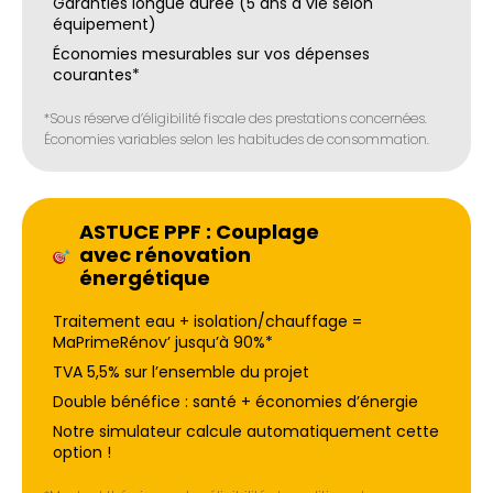
Garanties longue durée (5 ans à vie selon
équipement)
Économies mesurables sur vos dépenses
courantes*
*Sous réserve d’éligibilité fiscale des prestations concernées.
Économies variables selon les habitudes de consommation.
ASTUCE PPF : Couplage
avec rénovation
énergétique
Traitement eau + isolation/chauffage =
MaPrimeRénov’ jusqu’à 90%*
TVA 5,5% sur l’ensemble du projet
Double bénéfice : santé + économies d’énergie
Notre simulateur calcule automatiquement cette
option !