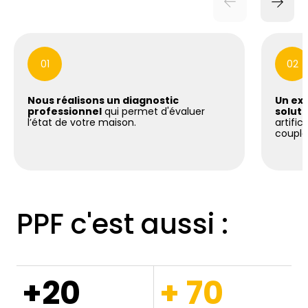
01
02
Nous réalisons un diagnostic
Un exp
professionnel
qui permet d'évaluer
soluti
l’état de votre maison.
artific
coupla
PPF c'est aussi :
+20
+ 70