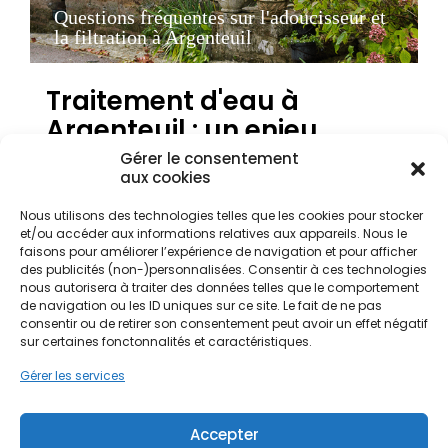
Questions fréquentes sur l'adoucisseur et
la filtration à Argenteuil
Traitement d'eau à
Argenteuil : un enjeu
majeur face à la dureté
Gérer le consentement
aux cookies
locale
Nous utilisons des technologies telles que les cookies pour stocker
et/ou accéder aux informations relatives aux appareils. Nous le
faisons pour améliorer l’expérience de navigation et pour afficher
Argenteuil, ville emblématique du Val-d'Oise, fait
des publicités (non-)personnalisées. Consentir à ces technologies
face à un défi quotidien pour ses habitants : la
nous autorisera à traiter des données telles que le comportement
qualité de l'eau. Située en Île-de-France, la
de navigation ou les ID uniques sur ce site. Le fait de ne pas
commune subit les effets d'un climat océanique
consentir ou de retirer son consentement peut avoir un effet négatif
dégradé qui, combiné à la géologie locale, favorise
sur certaines fonctonnalités et caractéristiques.
une eau naturellement dure et riche en calcaire.
Gérer les services
Pour les propriétaires comme pour les locataires,
l'accumulation de tartre n'est pas une simple
nuisance esthétique, mais une véritable menace
Accepter
pour le patrimoine immobilier. Que ce soit dans les