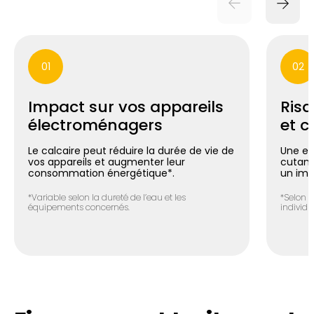
01
02
Impact sur vos appareils
Risq
électroménagers
et c
Le calcaire peut réduire la durée de vie de
Une ea
vos appareils et augmenter leur
cutané 
consommation énergétique*.
un imp
*Variable selon la dureté de l’eau et les
*Selon l
équipements concernés.
individue