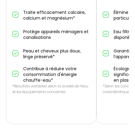
Traite efficacement calcaire,
Élimine un
calcium et magnésium*
particules
Protège appareils ménagers et
Eau filtré
canalisations
disponibl
Peau et cheveux plus doux,
Garantie 
linge préservé*
l’appareil
Contribue à réduire votre
Écologique
consommation d'énergie
significat
chauffe-eau*
en plasti
*Résultats variables selon la dureté de l’eau
*Selon les conditio
et les équipements concernés.
caractéristiques de