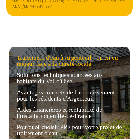
*Montant théorique selon éligibilité et conditions de ressources
ANAH/MaPrimeRénov’.
Traitement d'eau à Argenteuil : un enjeu
majeur face à la dureté locale
Solutions techniques adaptées aux
habitats du Val-d'Oise
Avantages concrets de l'adoucissement
pour les résidents d'Argenteuil
Aides financières et rentabilité de
l'installation en Île-de-France
Pourquoi choisir PPF pour votre projet de
traitement d'eau