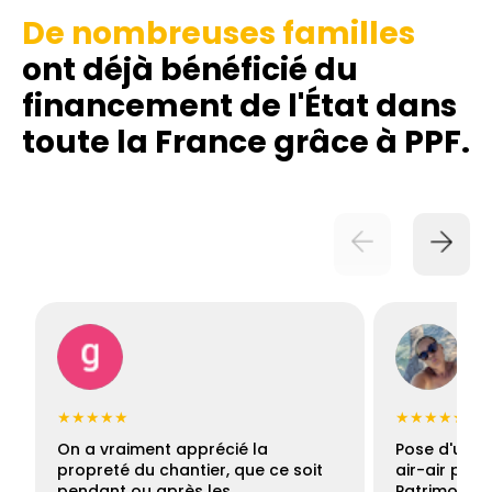
De nombreuses familles
ont déjà bénéficié du
financement de l'État dans
toute la France grâce à PPF.
★★★★★
★★★★★
On a vraiment apprécié la
Pose d'une c
propreté du chantier, que ce soit
air-air par 
pendant ou après les…
Patrimoine 