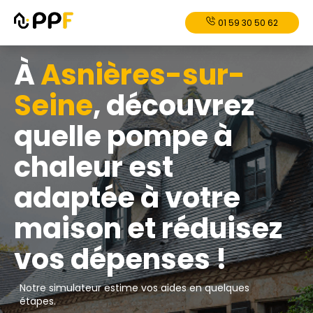
01 59 30 50 62
À
Asnières-sur-
Seine
, découvrez
quelle pompe à
chaleur est
adaptée à votre
maison et réduisez
vos dépenses !
Notre simulateur estime vos aides en quelques
étapes.