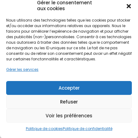
Gérer le consentement
urbaines et environnementales de la région Île-
aux cookies
de-France.
Nous utilisons des technologies telles que les cookies pour stocker
et/ou accéder aux informations relatives aux appareils. Nous le
L'installation d'une pompe à chaleur à Asnières-
faisons pour améliorer l’expérience de navigation et pour afficher
Ne passez pas à côté de vos
sur-Seine répond à une double nécessité : réduire
des publicités (non-)personnalisées. Consentir à ces technologies
aides !
nous autorisera à traiter des données telles que le comportement
l'empreinte carbone du logement et maîtriser des
de navigation ou les ID uniques sur ce site. Le fait de ne pas
factures d'énergie en constante augmentation.
consentir ou de retirer son consentement peut avoir un effet négatif
Avec des quartiers variés comme Bécon, Les
Faites vite, les budgets
sur certaines fonctonnalités et caractéristiques.
Grésillons ou la Courtille, l'habitat asniérois est
MaPrimeRénov' sont annuels et
diversifié, nécessitant une approche sur mesure.
Gérer les services
limités. Les dossiers sont traités
PPF accompagne les habitants dans cette
transition, en proposant des solutions techniques
par ordre d'arrivée.
Accepter
performantes qui s'intègrent parfaitement aux
spécificités architecturales locales, tout en
Contactez-nous maintenant
valorisant le patrimoine immobilier face à des
Refuser
pour maximiser vos aides !
villes limitrophes comme Clichy ou Gennevilliers.
Voir les préférences
Je prends rdv !
Politique de cookies
Politique de confidentialité