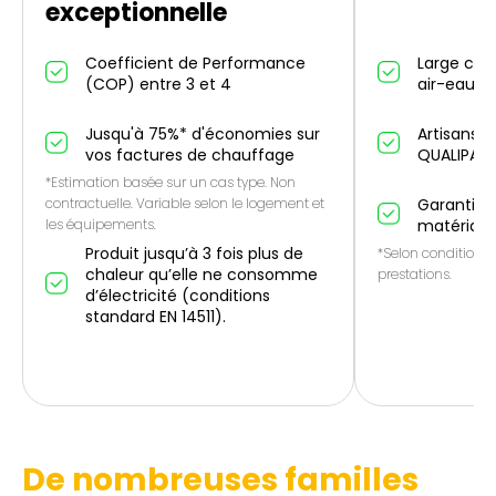
exceptionnelle
Coefficient de Performance
Large cho
(COP) entre 3 et 4
air-eau et
Jusqu'à 75%* d'économies sur
Artisans p
vos factures de chauffage
QUALIPAC
*Estimation basée sur un cas type. Non
contractuelle. Variable selon le logement et
Garantie 1
les équipements.
matériau
Produit jusqu’à 3 fois plus de
*Selon conditions 
chaleur qu’elle ne consomme
prestations.
d’électricité (conditions
standard EN 14511).
De nombreuses familles