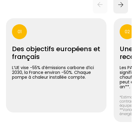
01
02
Des objectifs européens et
Une
français
reco
L’UE vise -55% d’émissions carbone d’ici
Les PA
2030, la France environ -50%. Chaque
signif
pompe à chaleur installée compte.
chauff
peut é
an**.
*Estimat
contract
équipem
**Variab
énergéti