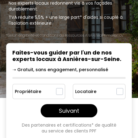
Nos experts locaux redonnent vie à vos façades
durablement.
TVA réduite 5,5% + une large part* d'aides si couplé à
l'isolation extérieure.
*Selon éligibilité et conditions de ressources ANAH/MaPrimeRénov'.
Faites-vous guider par l'un
de nos
experts locaux à
Asnières-sur-Seine
.
➝ Gratuit, sans engagement, personnalisé
Propriétaire
Locataire
Suivant
Des partenaires et certifications* de qualité
au service des clients PPF