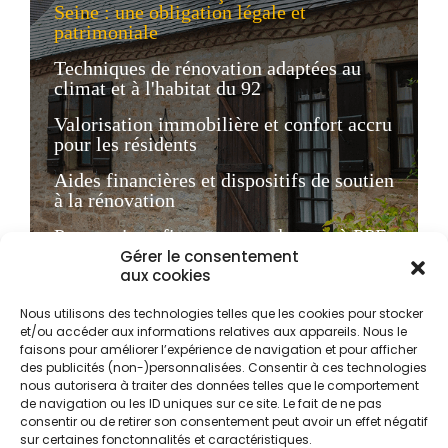
Seine : une obligation légale et
patrimoniale
Techniques de rénovation adaptées au
climat et à l'habitat du 92
Valorisation immobilière et confort accru
pour les résidents
Aides financières et dispositifs de soutien
à la rénovation
Pourquoi confier votre ravalement à PPF
en Île-de-France
Gérer le consentement
aux cookies
FAQ : Tout savoir sur le ravalement à
Asnières-sur-Seine
Nous utilisons des technologies telles que les cookies pour stocker
et/ou accéder aux informations relatives aux appareils. Nous le
faisons pour améliorer l’expérience de navigation et pour afficher
Le ravalement de façade
des publicités (non-)personnalisées. Consentir à ces technologies
nous autorisera à traiter des données telles que le comportement
à Asnières-sur-Seine : une
de navigation ou les ID uniques sur ce site. Le fait de ne pas
consentir ou de retirer son consentement peut avoir un effet négatif
obligation légale et
sur certaines fonctonnalités et caractéristiques.