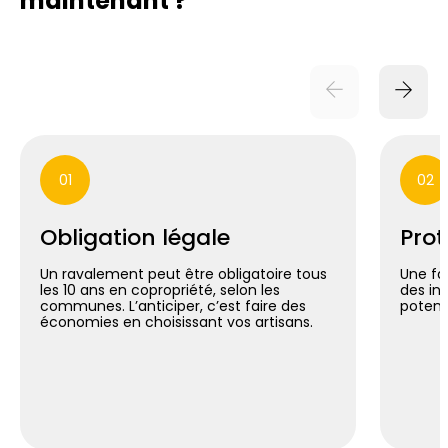
maintenant ?
01
02
Obligation légale
Prot
Un ravalement peut être obligatoire tous
Une fa
les 10 ans en copropriété, selon les
des inf
communes. L’anticiper, c’est faire des
potent
économies en choisissant vos artisans.