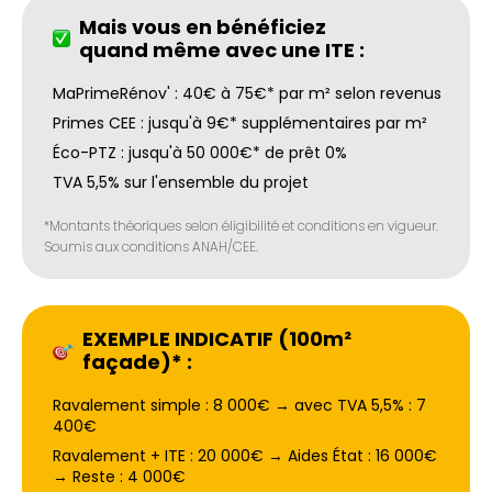
Mais vous en bénéficiez
quand même avec une ITE :
MaPrimeRénov' : 40€ à 75€* par m² selon revenus
Primes CEE : jusqu'à 9€* supplémentaires par m²
Éco-PTZ : jusqu'à 50 000€* de prêt 0%
TVA 5,5% sur l'ensemble du projet
*Montants théoriques selon éligibilité et conditions en vigueur.
Soumis aux conditions ANAH/CEE.
EXEMPLE INDICATIF (100m²
façade)* :
Ravalement simple : 8 000€ → avec TVA 5,5% : 7
400€
Ravalement + ITE : 20 000€ → Aides État : 16 000€
→ Reste : 4 000€