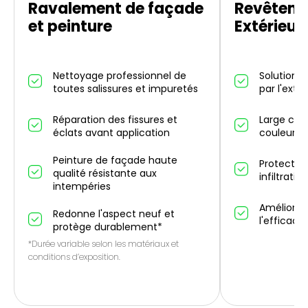
Ravalement de façade
Revêteme
et peinture
Extérieur
Nettoyage professionnel de
Solution d
toutes salissures et impuretés
par l'exté
Réparation des fissures et
Large choi
éclats avant application
couleurs 
Peinture de façade haute
Protectio
qualité résistante aux
infiltrati
intempéries
Améliorati
Redonne l'aspect neuf et
l'efficaci
protège durablement*
*Durée variable selon les matériaux et
conditions d’exposition.