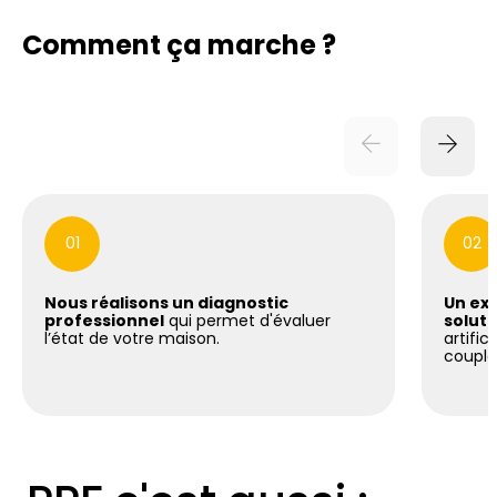
Comment ça marche ?
01
02
Nous réalisons un diagnostic
Un exp
professionnel
qui permet d'évaluer
soluti
l’état de votre maison.
artific
coupla