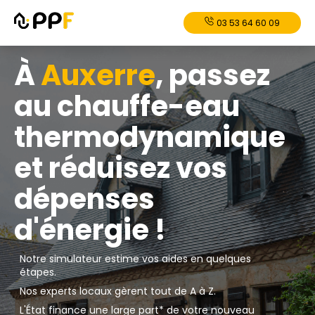
03 53 64 60 09
À
Auxerre
, passez
au chauffe-eau
thermodynamique
et réduisez vos
dépenses
d'énergie !
Notre simulateur estime vos aides en quelques
étapes.
Nos experts locaux gèrent tout de A à Z.
L'État finance une large part* de votre nouveau