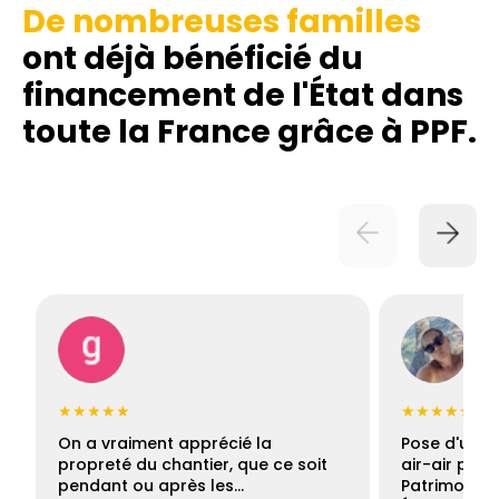
De nombreuses familles
ont déjà bénéficié du
financement de l'État dans
toute la France grâce à PPF.
★★★★★
★★★★★
On a vraiment apprécié la
Pose d'une c
propreté du chantier, que ce soit
air-air par 
pendant ou après les…
Patrimoine 