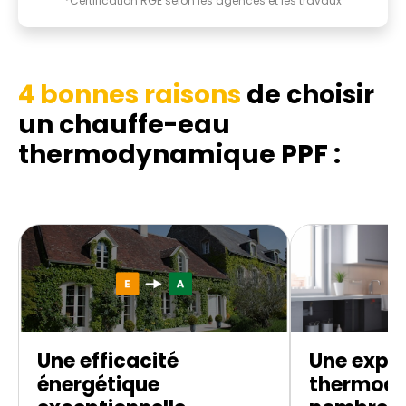
*Certification RGE selon les agences et les travaux
4 bonnes raisons
de choisir
un chauffe-eau
thermodynamique
PPF :
Une efficacité
Une exper
énergétique
thermod