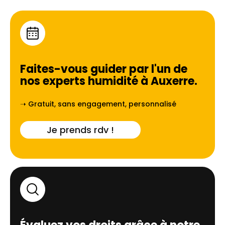
Faites-vous guider par l'un de
nos experts humidité à
Auxerre
.
➝ Gratuit, sans engagement, personnalisé
Je prends rdv !