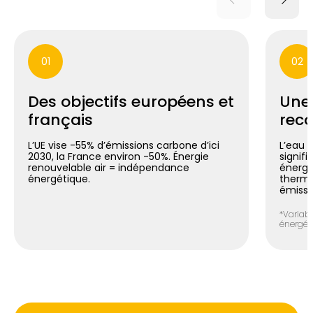
01
02
Des objectifs européens et
Une
français
reco
L’UE vise -55% d’émissions carbone d’ici
L’eau 
2030, la France environ -50%. Énergie
signif
renouvelable air = indépendance
énergé
énergétique.
thermo
émissi
*Variabl
énergéti