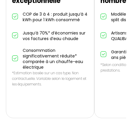
exceptionnelle
nombreus
COP de 3 à 4 : produit jusqu’à 4
Modèles in
kWh pour 1 kWh consommé
split dispo
Jusqu’à 70%* d’économies sur
Artisans p
vos factures d’eau chaude
QUALIBAT
Consommation
Garantie 1
significativement réduite*
ans pièce
comparée à un chauffe-eau
*Selon conditions 
électrique
prestations.
*Estimation basée sur un cas type. Non
contractuelle. Variable selon le logement et
les équipements.