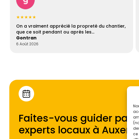
★★★★★
On a vraiment apprécié la propreté du chantier,
que ce soit pendant ou après les…
Gontran
6 Août 2026
Nou
acc
Faites-vous guider par l
amé
(no
experts locaux à
Auxerr
des
ce 