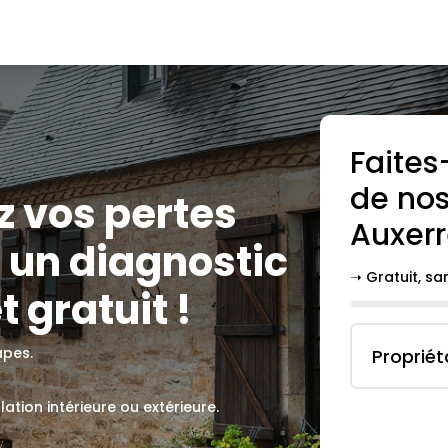
Faites
de nos
ez vos pertes
Auxer
 un diagnostic
➝ Gratuit, s
t gratuit !
apes.
Propriét
lation intérieure ou extérieure.
.