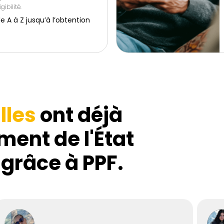
gibilité.
 à Z jusqu’à l’obtention
lles
ont déjà
ment de l'État
 grâce à PPF.