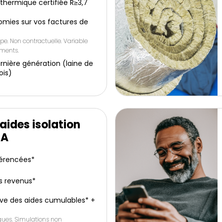
e thermique certifiée R≥3,7
omies sur vos factures de
pe. Non contractuelle. Variable
ements.
rnière génération (laine de
ois)
aides isolation
IA
férencées*
s revenus*
ive des aides cumulables* +
iques. Simulations non