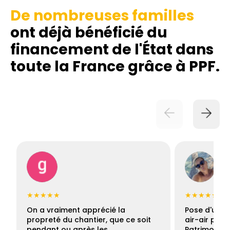
De nombreuses familles
ont déjà bénéficié du
financement de l'État dans
toute la France grâce à PPF.
★★★★★
★★★★★
On a vraiment apprécié la
Pose d'une c
propreté du chantier, que ce soit
air-air par 
pendant ou après les…
Patrimoine 