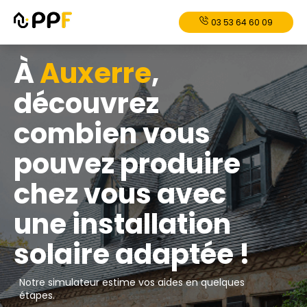
03 53 64 60 09
À
Auxerre
,
découvrez
combien vous
pouvez produire
chez vous avec
une installation
solaire adaptée !
Notre simulateur estime vos aides en quelques
étapes.