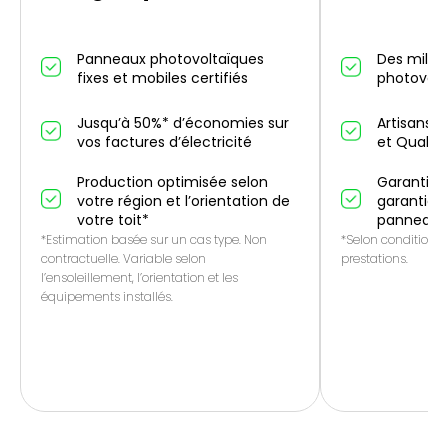
Panneaux photovoltaïques
Des millier
fixes et mobiles certifiés
photovolt
Jusqu’à 50%* d’économies sur
Artisans p
vos factures d’électricité
et QualiP
Production optimisée selon
Garantie 1
votre région et l’orientation de
garantie f
votre toit*
panneaux
*Estimation basée sur un cas type. Non
*Selon conditions 
contractuelle. Variable selon
prestations.
l’ensoleillement, l’orientation et les
équipements installés.