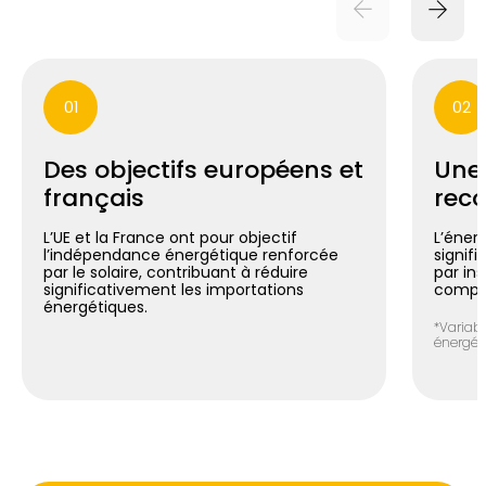
01
02
Des objectifs européens et
Une
français
reco
L’UE et la France ont pour objectif
L’énerg
l’indépendance énergétique renforcée
signif
par le solaire, contribuant à réduire
par in
significativement les importations
compte
énergétiques.
*Variabl
énergéti