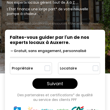
Nos experts locaux gèrent tout de A à Z.
L'État finance une large part* de votre nouvelle
pompe à chaleur.
*Selon éligibilité et conditions de ressources ANAH/MaPrimeRénov'.
Faites-vous guider par l'un
de nos
experts locaux à
Auxerre
.
➝ Gratuit, sans engagement, personnalisé
Propriétaire
Locataire
Suivant
Des partenaires et certifications* de qualité
au service des clients PPF