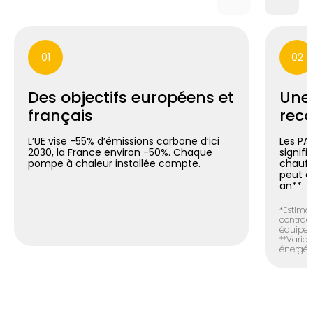
01
02
Des objectifs européens et
Une
français
reco
L’UE vise -55% d’émissions carbone d’ici
Les PA
2030, la France environ -50%. Chaque
signif
pompe à chaleur installée compte.
chauff
peut é
an**.
*Estimat
contract
équipem
**Variab
énergéti