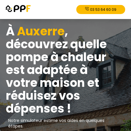
03 53 64 60 09
À
Auxerre
,
découvrez quelle
pompe à chaleur
est adaptée à
votre maison et
réduisez vos
dépenses !
Notre simulateur estime vos aides en quelques
étapes.