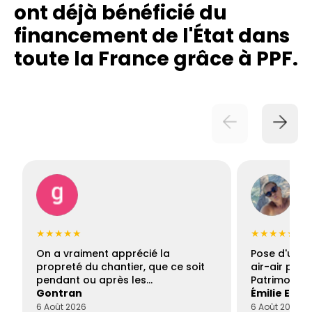
ont déjà bénéficié du
financement de l'État dans
toute la France grâce à PPF.
★★★★★
★★★★★
On a vraiment apprécié la
Pose d'une c
propreté du chantier, que ce soit
air-air par 
pendant ou après les…
Patrimoine 
Gontran
Émilie Este
6 Août 2026
6 Août 2026