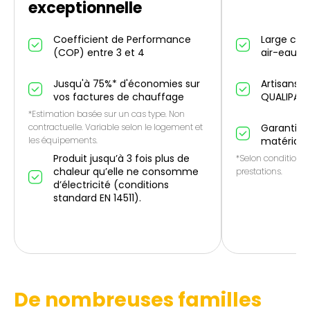
exceptionnelle
Coefficient de Performance
Large cho
(COP) entre 3 et 4
air-eau et
Jusqu'à 75%* d'économies sur
Artisans p
vos factures de chauffage
QUALIPAC
*Estimation basée sur un cas type. Non
contractuelle. Variable selon le logement et
Garantie 1
les équipements.
matériau
Produit jusqu’à 3 fois plus de
*Selon conditions 
chaleur qu’elle ne consomme
prestations.
d’électricité (conditions
standard EN 14511).
De nombreuses familles