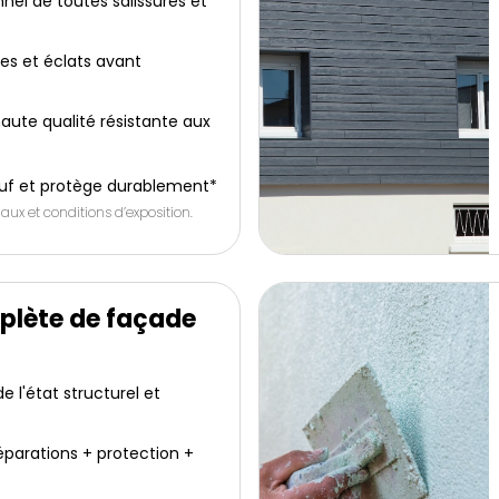
nel de toutes salissures et
res et éclats avant
aute qualité résistante aux
uf et protège durablement*
aux et conditions d’exposition.
plète de façade
 l'état structurel et
éparations + protection +