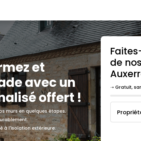
Faites
de nos
ormez et
Auxer
çade avec un
➝ Gratuit, s
alisé offert !
 vos murs en quelques étapes.
Propriét
durablement.
 à l'isolation extérieure.
.