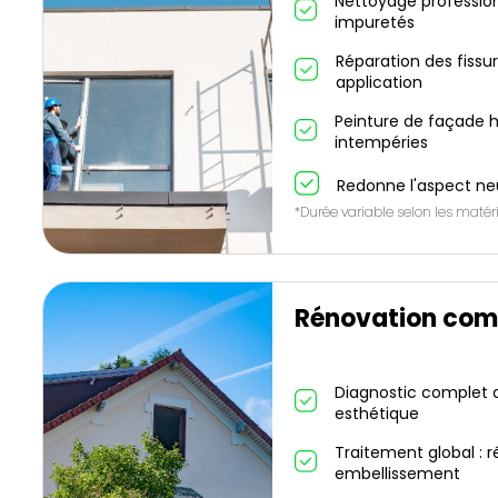
Nettoyage profession
impuretés
Réparation des fissu
application
Peinture de façade h
intempéries
Redonne l'aspect ne
*Durée variable selon les matéri
Rénovation com
Diagnostic complet de
esthétique
Traitement global : r
embellissement