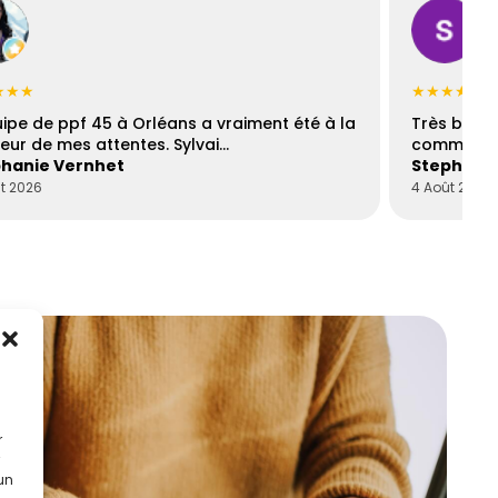
★★★
★★★★☆
uipe de ppf 45 à Orléans a vraiment été à la
Très bons
eur de mes attentes. Sylvai…
communica
hanie Vernhet
Stephani
t 2026
4 Août 2026
r
 un