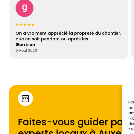
★★★★★
On a vraiment apprécié la propreté du chantier,
que ce soit pendant ou après les…
Gontran
6 Août 2026
Nou
acc
amé
Faites-vous guider par l
(no
des
experts locaux à
Auxerr
ce 