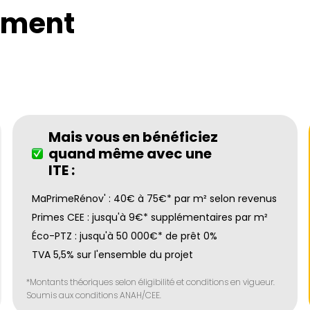
ement
Mais vous en bénéficiez
quand même avec une
ITE :
MaPrimeRénov' : 40€ à 75€* par m² selon revenus
Primes CEE : jusqu'à 9€* supplémentaires par m²
Éco-PTZ : jusqu'à 50 000€* de prêt 0%
TVA 5,5% sur l'ensemble du projet
*Montants théoriques selon éligibilité et conditions en vigueur.
Soumis aux conditions ANAH/CEE.