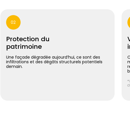
02
Protection du
patrimoine
Une façade dégradée aujourd’hui, ce sont des
C
infiltrations et des dégâts structurels potentiels
m
demain.
r
b
*
d