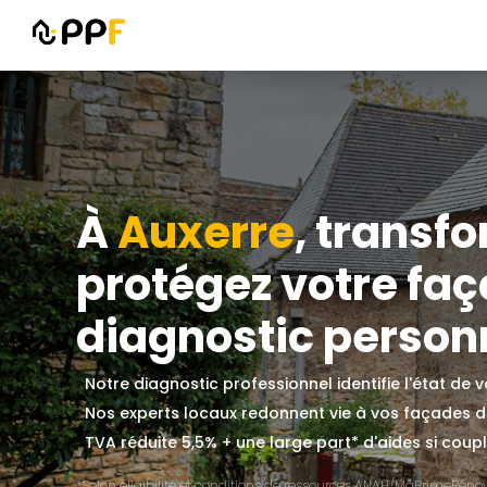
À
Auxerre
, transf
protégez votre fa
diagnostic personn
Notre diagnostic professionnel identifie l'état de
Nos experts locaux redonnent vie à vos façades 
TVA réduite 5,5% + une large part* d'aides si couplé
*Selon éligibilité et conditions de ressources ANAH/MaPrimeRénov'