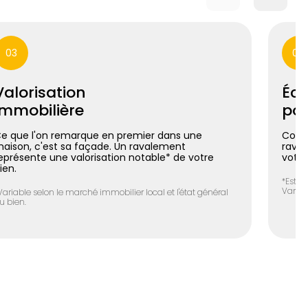
03
04
Valorisation
Éco
immobilière
pos
e que l'on remarque en premier dans une
Coupl
aison, c'est sa façade. Un ravalement
raval
eprésente une valorisation notable* de votre
votre
ien.
*Estim
Variab
Variable selon le marché immobilier local et l'état général
u bien.