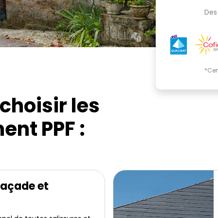
Des 
*Cer
choisir les
ent PPF :
façade et