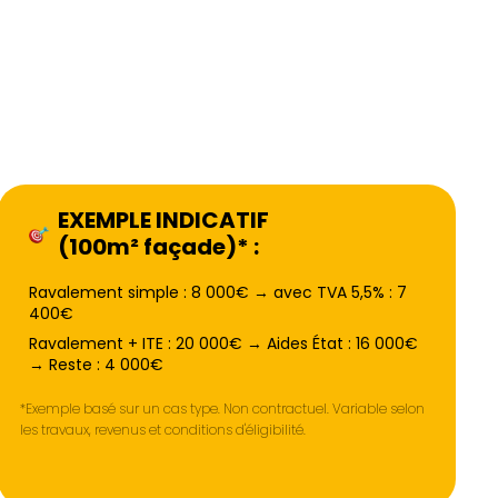
EXEMPLE INDICATIF
(100m² façade)* :
Ravalement simple : 8 000€ → avec TVA 5,5% : 7
400€
Ravalement + ITE : 20 000€ → Aides État : 16 000€
→ Reste : 4 000€
*Exemple basé sur un cas type. Non contractuel. Variable selon
les travaux, revenus et conditions d'éligibilité.