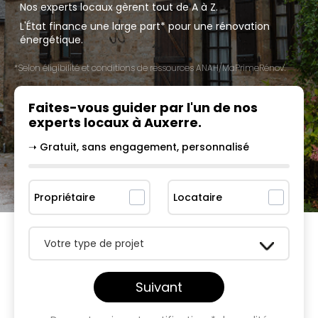
Nos experts locaux gèrent tout de A à Z.
L'État finance une large part* pour une rénovation
énergétique.
*Selon éligibilité et conditions de ressources ANAH/MaPrimeRénov'.
Faites-vous guider par l'un
de nos
experts locaux à
Auxerre
.
➝ Gratuit, sans engagement, personnalisé
Propriétaire
Locataire
Votre type de projet
Suivant