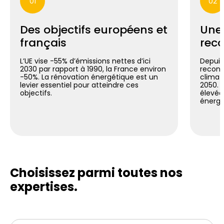
01
02
Des objectifs européens et
Une
français
reco
L’UE vise -55% d’émissions nettes d’ici
Depuis 
2030 par rapport à 1990, la France environ
reconn
-50%. La rénovation énergétique est un
climat
levier essentiel pour atteindre ces
2050. C
objectifs.
élevée
énergé
Choisissez parmi toutes
nos
expertises.