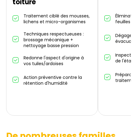
toiture
Traitement ciblé des mousses,
Éliminatio
lichens et micro-organismes
feuilles m
Techniques respectueuses :
Dégagemen
brossage mécanique +
évacuatio
nettoyage basse pression
Inspectio
Redonne l'aspect d'origine à
de l'état 
vos tuiles/ardoises
Préparati
Action préventive contre la
traitemen
rétention d'humidité
De nombreuses familles