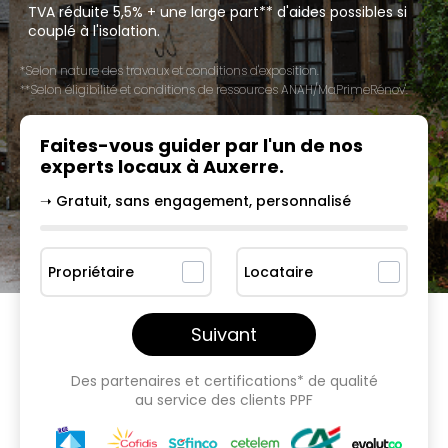
TVA réduite 5,5% + une large part** d'aides possibles si
couplé à l'isolation.
*Selon nature des travaux et conditions d'exposition.
**Selon éligibilité et conditions de ressources ANAH/MaPrimeRénov'.
Faites-vous guider par l'un
de nos
experts locaux à
Auxerre
.
➝ Gratuit, sans engagement, personnalisé
Propriétaire
Locataire
Suivant
Des partenaires et certifications* de qualité
au service des clients PPF