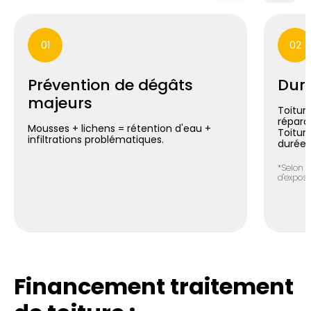
01
02
Prévention de dégâts
Duré
majeurs
Toiture
répara
Mousses + lichens = rétention d'eau +
Toitur
infiltrations problématiques.
durée*
*Selon n
d'exposit
Financement traitement