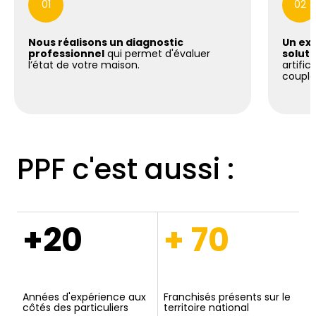
01
02
Nous réalisons un diagnostic
Un exp
professionnel
qui permet d'évaluer
soluti
l’état de votre maison.
artific
coupla
PPF c'est aussi :
+20
+ 70
Années d'expérience aux
Franchisés présents sur le
côtés des particuliers
territoire national