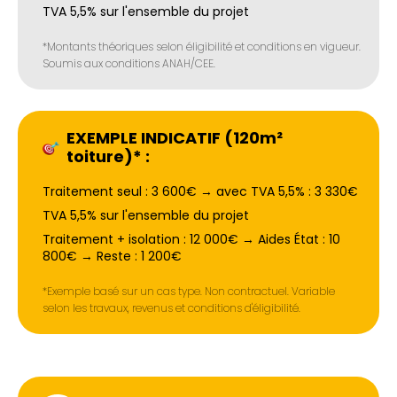
TVA 5,5% sur l'ensemble du projet
*Montants théoriques selon éligibilité et conditions en vigueur.
Soumis aux conditions ANAH/CEE.
EXEMPLE INDICATIF (120m²
toiture)* :
Traitement seul : 3 600€ → avec TVA 5,5% : 3 330€
TVA 5,5% sur l'ensemble du projet
Traitement + isolation : 12 000€ → Aides État : 10
800€ → Reste : 1 200€
*Exemple basé sur un cas type. Non contractuel. Variable
selon les travaux, revenus et conditions d'éligibilité.