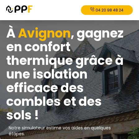
04 20 98 48 24
À
Avignon
, gagnez
en confort
thermique grâce à
une isolation
efficace des
combles et des
sols !
Notre simulateur estime vos aides en quelques
étapes.