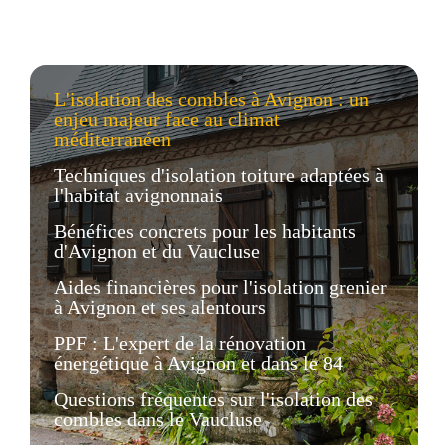
L'isolation des combles à Avignon : un
enjeu majeur face au climat
méditerranéen
Techniques d'isolation toiture adaptées à
l'habitat avignonnais
Bénéfices concrets pour les habitants
d'Avignon et du Vaucluse
Aides financières pour l'isolation grenier
à Avignon et ses alentours
PPF : L'expert de la rénovation
énergétique à Avignon et dans le 84
Questions fréquentes sur l'isolation des
combles dans le Vaucluse