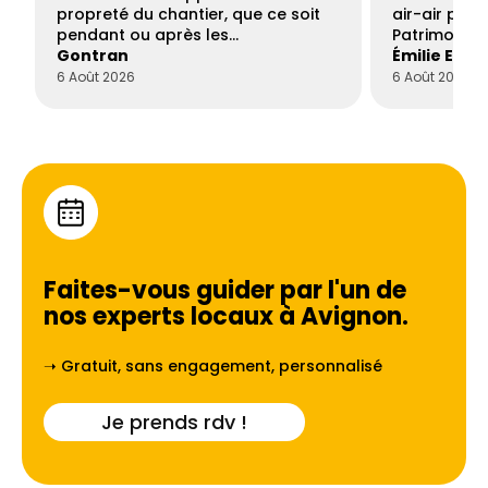
propreté du chantier, que ce soit
air-air par 
pendant ou après les…
Patrimoine 
Gontran
Émilie Este
6 Août 2026
6 Août 2026
Faites-vous guider par l'un de
nos experts locaux à
Avignon
.
➝ Gratuit, sans engagement, personnalisé
Je prends rdv !