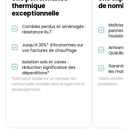
thermique
de nombr
exceptionnelle
Maîtrise d
Combles perdus et aménagés :
panneaux 
résistance R≥7
l’isolation
Jusqu’à 30%* d’économies sur
Artisans p
vos factures de chauffage
QUALIBAT
Isolation sols et caves :
Garantie 1
réduction significative des
les matér
déperditions*
*Estimation basée sur un cas type. Non
*Selon conditions 
contractuelle. Variable selon le logement et
prestations.
les équipements.