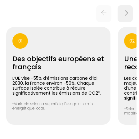
01
02
Des objectifs européens et
Une
français
reco
L’UE vise -55% d’émissions carbone d’ici
Les co
2030, la France environ -50%. Chaque
majeur
surface isolée contribue à réduire
d’une m
significativement les émissions de CO2*.
contri
signifi
*Variable selon la superficie, l’usage et le mix
énergétique local.
*Selon l
matéria