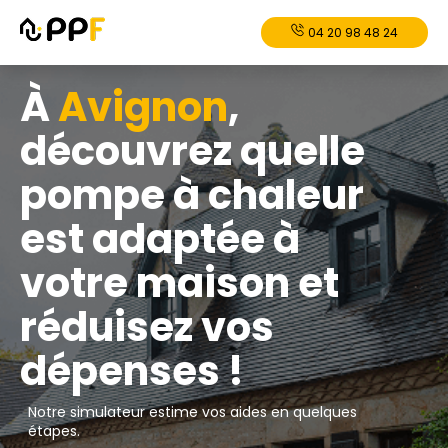
04 20 98 48 24
À
Avignon
,
découvrez quelle
pompe à chaleur
est adaptée à
votre maison et
réduisez vos
dépenses !
Notre simulateur estime vos aides en quelques
étapes.