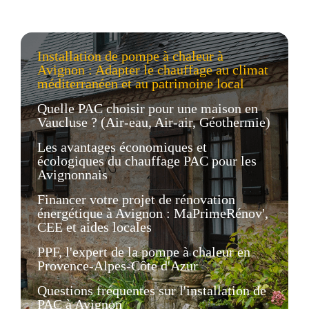
Installation de pompe à chaleur à
Avignon : Adapter le chauffage au climat
méditerranéen et au patrimoine local
Quelle PAC choisir pour une maison en
Vaucluse ? (Air-eau, Air-air, Géothermie)
Les avantages économiques et
écologiques du chauffage PAC pour les
Avignonnais
Financer votre projet de rénovation
énergétique à Avignon : MaPrimeRénov',
CEE et aides locales
PPF, l'expert de la pompe à chaleur en
Provence-Alpes-Côte d'Azur
Questions fréquentes sur l'installation de
PAC à Avignon