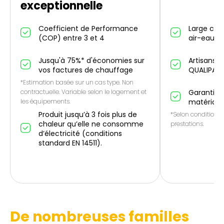
exceptionnelle
Coefficient de Performance
Large cho
(COP) entre 3 et 4
air-eau et
Jusqu'à 75%* d'économies sur
Artisans p
vos factures de chauffage
QUALIPAC
*Estimation basée sur un cas type. Non
contractuelle. Variable selon le logement et
Garantie 1
les équipements.
matériau
Produit jusqu’à 3 fois plus de
*Selon conditions 
chaleur qu’elle ne consomme
prestations.
d’électricité (conditions
standard EN 14511).
De nombreuses familles