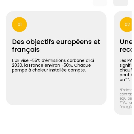
01
02
Des objectifs européens et
Une
français
reco
L’UE vise -55% d’émissions carbone d’ici
Les PA
2030, la France environ -50%. Chaque
signif
pompe à chaleur installée compte.
chauff
peut é
an**.
*Estimat
contract
équipem
**Variab
énergéti