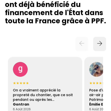
ont déjà bénéficié du
financement de l'État dans
toute la France grâce à PPF.
★★★★★
★★★★★
On a vraiment apprécié la
Pose d'une c
propreté du chantier, que ce soit
air-air par 
pendant ou après les…
Patrimoine 
Gontran
Émilie Este
6 Août 2026
6 Août 2026