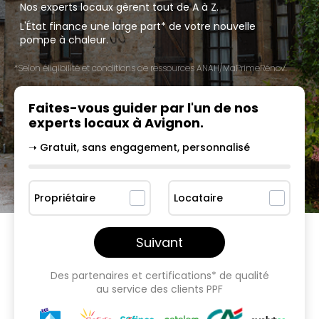
Nos experts locaux gèrent tout de A à Z.
L'État finance une large part* de votre nouvelle
pompe à chaleur.
*Selon éligibilité et conditions de ressources ANAH/MaPrimeRénov'.
Faites-vous guider par l'un
de nos
experts locaux à
Avignon
.
➝ Gratuit, sans engagement, personnalisé
Propriétaire
Locataire
Suivant
Des partenaires et certifications* de qualité
au service des clients PPF