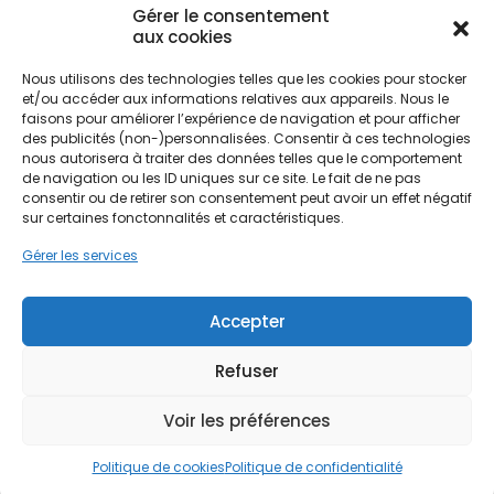
calcaire, des façades ocrées traditionnelles et des
Gérer le consentement
constructions plus récentes. Dans ce contexte, la
aux cookies
pompe à chaleur s'impose comme une réponse
idéale. Elle permet de maintenir une température
Nous utilisons des technologies telles que les cookies pour stocker
agréable même lorsque les vents violents du nord
et/ou accéder aux informations relatives aux appareils. Nous le
font chuter les températures, tout en respectant
faisons pour améliorer l’expérience de navigation et pour afficher
l'esthétique des bâtiments anciens grâce à des
des publicités (non-)personnalisées. Consentir à ces technologies
Ne passez pas à côté de vos
nous autorisera à traiter des données telles que le comportement
unités extérieures discrètes.
de navigation ou les ID uniques sur ce site. Le fait de ne pas
aides !
consentir ou de retirer son consentement peut avoir un effet négatif
sur certaines fonctonnalités et caractéristiques.
L'installation d'un système de chauffage moderne
Faites vite, les budgets
Gérer les services
dans la région Provence-Alpes-Côte d'Azur doit
MaPrimeRénov' sont annuels et
prendre en compte la qualité de l'isolation,
souvent perfectible dans le bâti ancien en pierre
limités. Les dossiers sont traités
Accepter
tendre. Une pompe à chaleur bien dimensionnée
par ordre d'arrivée.
compense les déperditions thermiques
Refuser
fréquentes dans ces structures. Que ce soit pour
Contactez-nous maintenant
une rénovation complète ou un remplacement
pour maximiser vos aides !
de chaudière fioul, le choix de la technologie
Voir les préférences
adéquate est crucial. PPF intervient sur l'ensemble
Je prends rdv !
du bassin avignonnais pour analyser les besoins
Politique de cookies
Politique de confidentialité
spécifiques de chaque logement, garantissant