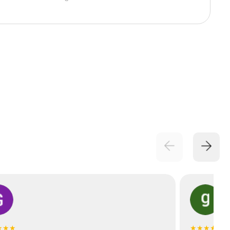
★★★
★★★★★