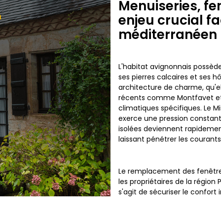
Menuiseries, fe
n
enjeu crucial fa
méditerranéen
L'habitat avignonnais possède
ses pierres calcaires et ses h
architecture de charme, qu'ell
récents comme Montfavet et
climatiques spécifiques. Le Mis
exerce une pression constante
isolées deviennent rapidemen
laissant pénétrer les courants
Le remplacement des fenêtre
les propriétaires de la région
s'agit de sécuriser le confort
résister aux vents violents to
habitants de quartiers expo