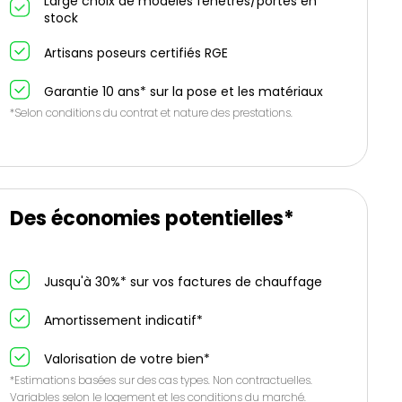
Large choix de modèles fenêtres/portes en
stock
Artisans poseurs certifiés RGE
Garantie 10 ans* sur la pose et les matériaux
*Selon conditions du contrat et nature des prestations.
Des économies potentielles*
Jusqu'à 30%* sur vos factures de chauffage
Amortissement indicatif*
Valorisation de votre bien*
*Estimations basées sur des cas types. Non contractuelles.
Variables selon le logement et les conditions du marché.