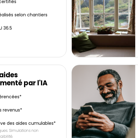
ertifiés
éalisés selon chantiers
U 36.5
'aides
menté par l'IA
férencées*
s revenus*
ive des aides cumulables*
iques. Simulations non
gibilité.