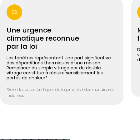
02
Une urgence
climatique reconnue
par la loi
D
v
Les fenêtres représentent une part significative
d
des déperditions thermiques d’une maison.
Remplacer du simple vitrage par du double
vitrage constitue à réduire sensiblement les
pertes de chaleur*.
*Selon les caractéristiques du logement et des menuiseries
installées.