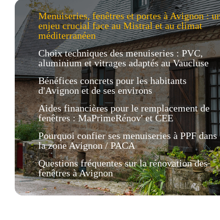
Menuiseries, fenêtres et portes à Avignon : u
enjeu crucial face au Mistral et au climat
méditerranéen
Choix techniques des menuiseries : PVC,
aluminium et vitrages adaptés au Vaucluse
Bénéfices concrets pour les habitants
d'Avignon et de ses environs
Aides financières pour le remplacement de
fenêtres : MaPrimeRénov' et CEE
Pourquoi confier ses menuiseries à PPF dans
la zone Avignon / PACA
Questions fréquentes sur la rénovation des
fenêtres à Avignon