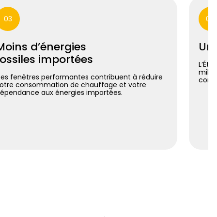
03
04
Moins d’énergies
Un 
fossiles importées
L’Éta
milli
es fenêtres performantes contribuent à réduire
const
otre consommation de chauffage et votre
épendance aux énergies importées.