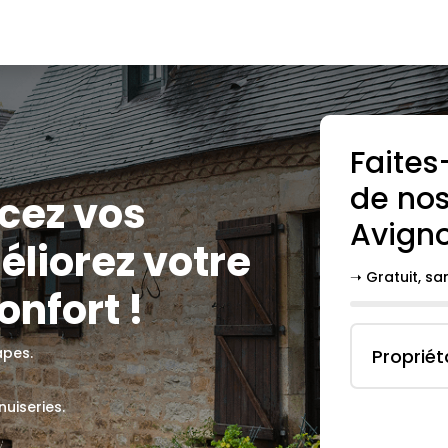
Faites
de nos
cez vos
Avign
liorez votre
➝ Gratuit, s
onfort !
apes.
Propriét
uiseries.
.