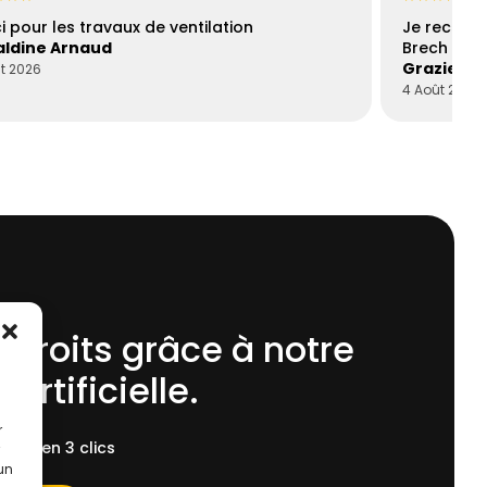
i pour les travaux de ventilation
Je recomm
ldine Arnaud
Brech est 
Graziella
t 2026
4 Août 2026
 droits grâce à notre
 Artificielle.
r
ent, en 3 clics
 un