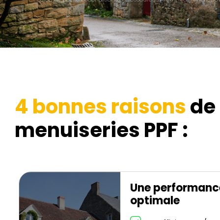
4 bonnes raisons
de 
menuiseries PPF :
Une performanc
optimale