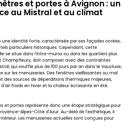
nêtres et portes à Avignon : un
ce au Mistral et au climat
 une identité forte, caractérisée par ses façades ocrées,
ôtels particuliers historiques. Cependant, cette
e se situe dans l'Intra-muros ou dans les quartiers plus
 Champfleury, doit composer avec des contraintes
tral, qui souffle plus de 100 jours par an dans le Vaucluse,
 sur les menuiseries. Des fenêtres vieillissantes ou mal
t des sources de déperditions thermiques majeures,
 d'air froids en hiver et la chaleur écrasante en été.
s et portes représente donc une étape stratégique pour
 Provence-Alpes-Côte d'Azur. Au-delà de l'esthétique, il
 intérieur. Les menuiseries actuelles sont conçues pour
ut en garantissant une étanchéité parfaite. Pour les
sés comme La Rocade ou Saint-Chamand, ainsi que pour