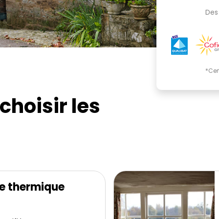
Des 
*Cer
choisir les
e thermique