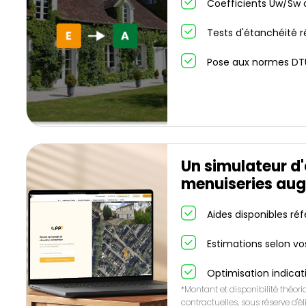
Coefficients Uw/Sw c
Tests d'étanchéité r
Pose aux normes DT
Un simulateur d
menuiseries aug
Aides disponibles ré
Estimations selon vo
Optimisation indicat
*Montant et disponibilité théor
contractuelles, sous réserve d'éli