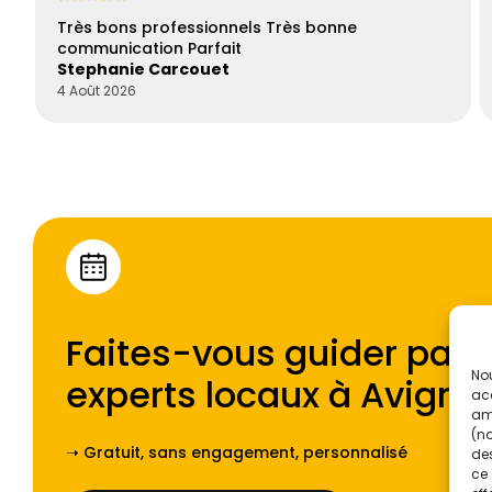
Très bons professionnels Très bonne
communication Parfait
Stephanie Carcouet
4 Août 2026
Faites-vous guider par l
Nou
experts locaux à
Avigno
acc
amé
(no
➝ Gratuit, sans engagement, personnalisé
des
ce 