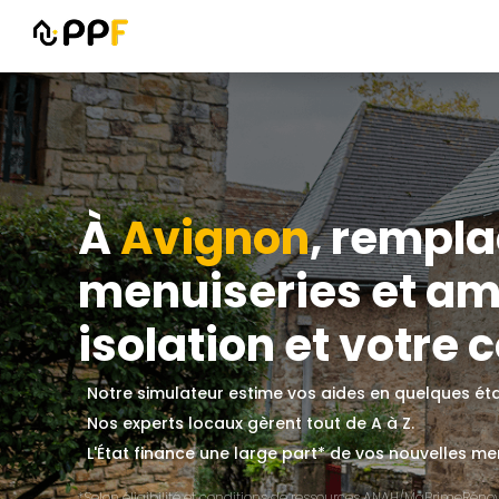
À
Avignon
, rempla
menuiseries et amé
isolation et votre c
Notre simulateur estime vos aides en quelques ét
Nos experts locaux gèrent tout de A à Z.
L'État finance une large part* de vos nouvelles men
*Selon éligibilité et conditions de ressources ANAH/MaPrimeRénov'