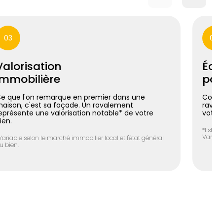
03
04
Valorisation
Éco
immobilière
pos
e que l'on remarque en premier dans une
Coupl
aison, c'est sa façade. Un ravalement
raval
eprésente une valorisation notable* de votre
votre
ien.
*Estim
Variab
Variable selon le marché immobilier local et l'état général
u bien.