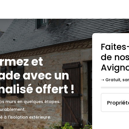
Faites
de nos
ormez et
Avign
çade avec un
➝ Gratuit, s
alisé offert !
 vos murs en quelques étapes.
Propriét
durablement.
 à l'isolation extérieure.
.