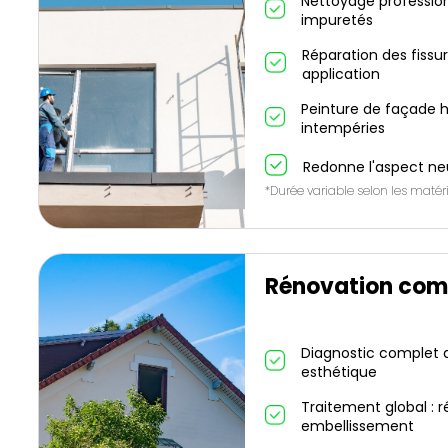
Nettoyage profession
impuretés
Réparation des fissu
application
Peinture de façade h
intempéries
Redonne l'aspect ne
*Durée variable selon les matéri
Rénovation com
Diagnostic complet de
esthétique
Traitement global : r
embellissement