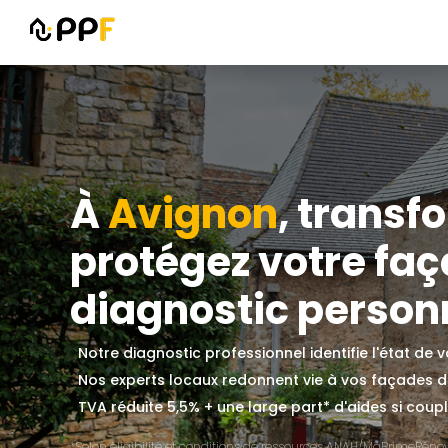
À
Avignon
, transf
protégez votre fa
diagnostic personn
Notre diagnostic professionnel identifie l'état de
Nos experts locaux redonnent vie à vos façades 
TVA réduite 5,5% + une large part* d'aides si couplé
*Selon éligibilité et conditions de ressources ANAH/MaPrimeRénov'