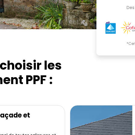
Des 
*Cer
choisir les
ent PPF :
façade et