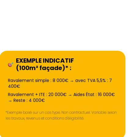
EXEMPLE INDICATIF
(100m² façade)* :
Ravalement simple : 8 000€ → avec TVA 5,5% : 7
400€
Ravalement + ITE : 20 000€ → Aides État : 16 000€
→ Reste : 4 000€
*Exemple basé sur un cas type. Non contractuel. Variable selon
les travaux, revenus et conditions d'éligibilité.