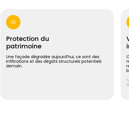
02
Protection du
patrimoine
Une façade dégradée aujourd’hui, ce sont des
C
infiltrations et des dégâts structurels potentiels
m
demain.
r
b
*
d