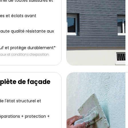
nel de toutes salissures et
res et éclats avant
aute qualité résistante aux
uf et protège durablement*
aux et conditions d’exposition.
plète de façade
 l'état structurel et
éparations + protection +