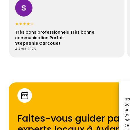
★★★★☆
Très bons professionnels Très bonne
communication Parfait
Stephanie Carcouet
4 Août 2026
Nou
acc
amé
Faites-vous guider par l
(no
des
experts locaux à
Avigno
ce 