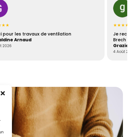
★★★
★★★★★
i pour les travaux de ventilation
Je recomm
ldine Arnaud
Brech est 
Graziella
t 2026
4 Août 2026
r
 un