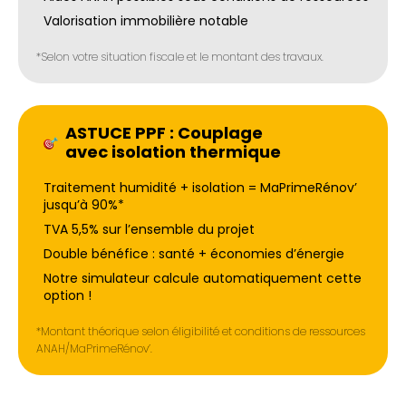
Valorisation immobilière notable
*Selon votre situation fiscale et le montant des travaux.
ASTUCE PPF : Couplage
avec isolation thermique
Traitement humidité + isolation = MaPrimeRénov’
jusqu’à 90%*
TVA 5,5% sur l’ensemble du projet
Double bénéfice : santé + économies d’énergie
Notre simulateur calcule automatiquement cette
option !
*Montant théorique selon éligibilité et conditions de ressources
ANAH/MaPrimeRénov’.