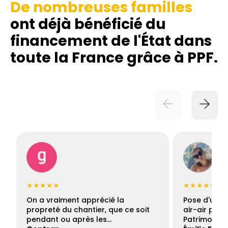
De nombreuses familles
ont déjà bénéficié du
financement de l'État dans
toute la France grâce à PPF.
★★★★★
★★★★★
On a vraiment apprécié la
Pose d'une c
propreté du chantier, que ce soit
air-air par 
pendant ou après les…
Patrimoine 