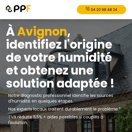
04 20 98 48 24
À
Avignon
,
identifiez l'origine
de votre humidité
et obtenez une
solution adaptée !
Notre diagnostic professionnel identifie les sources
d'humidité en quelques étapes.
Nos experts locaux traitent durablement le problème.*
TVA réduite 5,5% + aides possibles si couplés à
l'isolation.