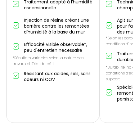
Traitement adapté à l’humidité
Technique
ascensionnelle
champ él
Injection de résine créant une
Agit sur l
barrière contre les remontées
pour favo
d’humidité à la base du mur
des murs
*Selon les caractér
Efficacité visible observable*,
conditions d'instal
peu d'entretien nécessaire
Traitemen
*Résultats variables selon la nature des
durable*
travaux et l'état du bâti.
*Durabilité indicat
Résistant aux acides, sels, sans
conditions d’expos
odeurs ni COV
support.
Spécialem
remontées
persistan