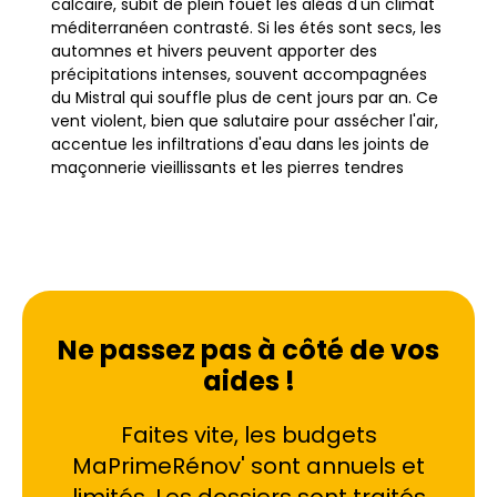
calcaire, subit de plein fouet les aléas d'un climat
méditerranéen contrasté. Si les étés sont secs, les
automnes et hivers peuvent apporter des
précipitations intenses, souvent accompagnées
du Mistral qui souffle plus de cent jours par an. Ce
vent violent, bien que salutaire pour assécher l'air,
accentue les infiltrations d'eau dans les joints de
maçonnerie vieillissants et les pierres tendres
typiques de l'Intra-muros ou du quartier de la
Barthelasse. L'humidité maison devient alors un
problème récurrent, menaçant l'intégrité des
bâtiments historiques comme des constructions
plus récentes dans les zones de Champfleury ou
Saint-Chamand.
Ne passez pas à côté de vos
aides !
Le traitement de l'humidité à Avignon ne se
résume pas à un simple coup de peinture. Il
nécessite une compréhension fine des
Faites vite, les budgets
pathologies du bâti local. Les remontées capillaires
MaPrimeRénov' sont annuels et
sont particulièrement fréquentes dans les rez-de-
chaussée anciens dépourvus de coupure