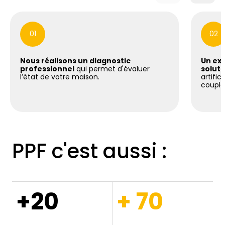
01
02
Nous réalisons un diagnostic
Un exp
professionnel
qui permet d'évaluer
soluti
l’état de votre maison.
artific
coupla
PPF c'est aussi :
+20
+ 70