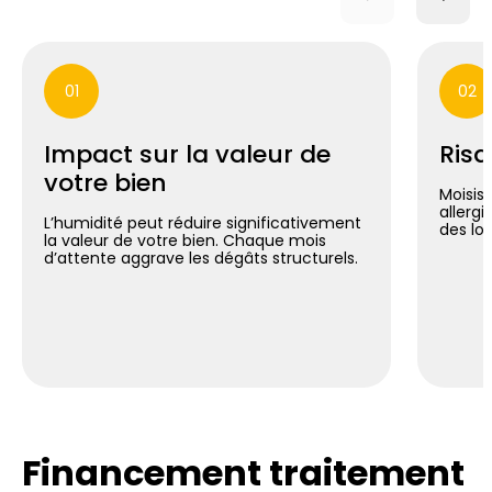
01
02
Impact sur la valeur de
Risq
votre bien
Moisis
allergi
L’humidité peut réduire significativement
des lo
la valeur de votre bien. Chaque mois
d’attente aggrave les dégâts structurels.
Financement traitement