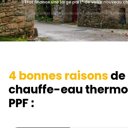
L'État finance une large part* de votre nouveau
*Selon éligibilité et conditions de ressources ANAH/MaPrimeRénov'
4 bonnes raisons
de 
chauffe-eau therm
PPF :