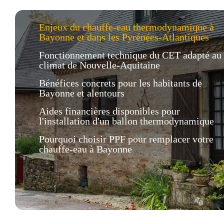
Enjeux du chauffe-eau thermodynamique à
Bayonne et dans les Pyrénées-Atlantiques
Fonctionnement technique du CET adapté au
climat de Nouvelle-Aquitaine
Bénéfices concrets pour les habitants de
Bayonne et alentours
Aides financières disponibles pour
l'installation d'un ballon thermodynamique
Pourquoi choisir PPF pour remplacer votre
chauffe-eau à Bayonne