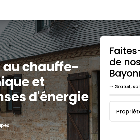
Faites
de nos
z au chauffe-
Bayon
ique et
➝ Gratuit, s
nses d'énergie
Propriét
apes.