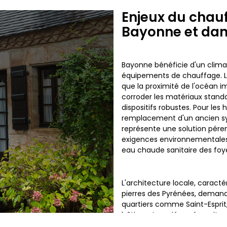
Enjeux du cha
Bayonne et dan
Bayonne bénéficie d'un clima
équipements de chauffage. La
que la proximité de l'océan im
corroder les matériaux standa
dispositifs robustes. Pour les
remplacement d'un ancien 
représente une solution pére
exigences environnementales 
eau chaude sanitaire des foy
L'architecture locale, carac
pierres des Pyrénées, demande
quartiers comme Saint-Esprit,
bâtiments variées nécessitant 
thermodynamique doit respect