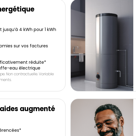
nergétique
it jusqu’à 4 kWh pour 1 kWh
omies sur vos factures
icativement réduite*
ffe-eau électrique
pe. Non contractuelle. Variable
ements.
’aides augmenté
férencées*