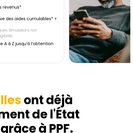
s revenus*
ive des aides cumulables* +
iques. Simulations non
gibilité.
 à Z jusqu’à l’obtention
lles
ont déjà
ment de l'État
 grâce à PPF.