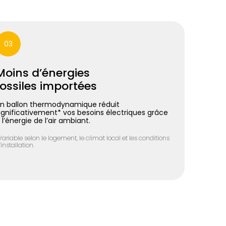
03
Moins d’énergies
fossiles importées
n ballon thermodynamique réduit
ignificativement* vos besoins électriques grâce
 l’énergie de l’air ambiant.
Variable selon le logement, le climat local et les conditions
’installation.