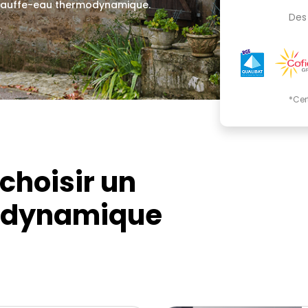
 chauffe-eau thermodynamique.
Des 
.
*Cer
choisir un
odynamique