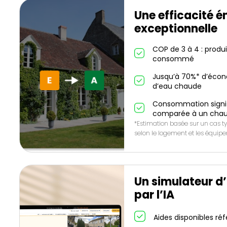
Une efficacité é
exceptionnelle
COP de 3 à 4 : produ
consommé
Jusqu’à 70%* d’écon
d’eau chaude
Consommation signif
comparée à un chau
*Estimation basée sur un cas ty
selon le logement et les équip
Un simulateur d
par l’IA
Aides disponibles ré