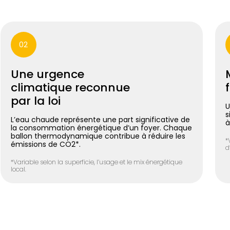
02
Une urgence
climatique reconnue
par la loi
U
s
L’eau chaude représente une part significative de
à
la consommation énergétique d’un foyer. Chaque
ballon thermodynamique contribue à réduire les
*
émissions de CO2*.
d
*Variable selon la superficie, l’usage et le mix énergétique
local.