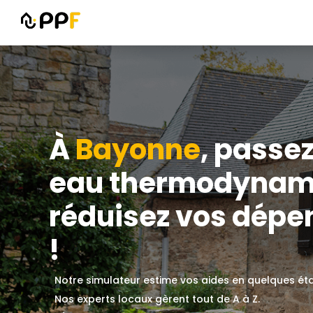
À
Bayonne
, passe
eau thermodynam
réduisez vos dépe
!
Notre simulateur estime vos aides en quelques ét
Nos experts locaux gèrent tout de A à Z.