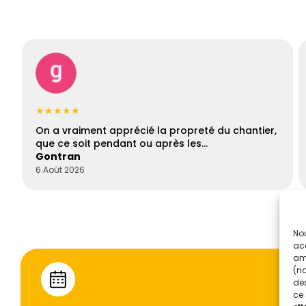
★★★★★
On a vraiment apprécié la propreté du chantier,
que ce soit pendant ou après les…
Gontran
6 Août 2026
Nou
acc
amé
(no
des
ce 