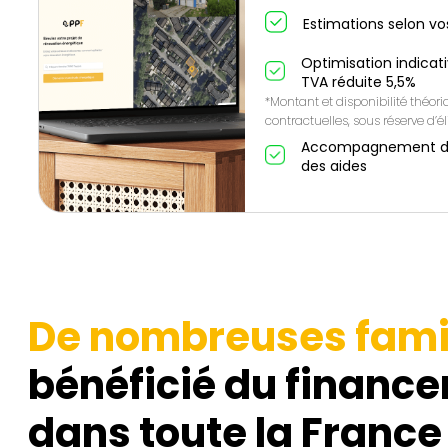
Estimations selon vo
Optimisation indicat
TVA réduite 5,5%
*Montant et disponibilité théor
contractuelles, sous réserve d’éli
Accompagnement de A
des aides
De nombreuses fami
bénéficié du finance
dans toute la France