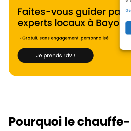
eff
Faites-vous guider par l
Gér
experts locaux à
Bayonn
➝ Gratuit, sans engagement, personnalisé
Je prends rdv !
Pourquoi le chauffe