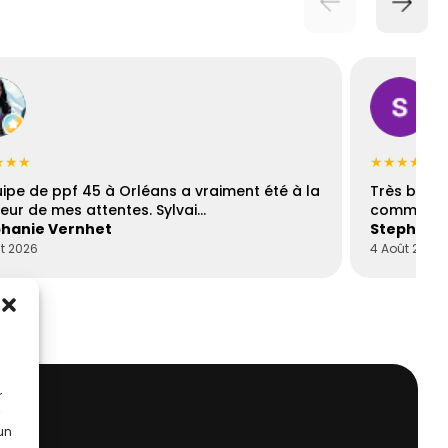
★★★
★★★★☆
uipe de ppf 45 à Orléans a vraiment été à la
Très bons
eur de mes attentes. Sylvai…
communica
hanie Vernhet
Stephani
t 2026
4 Août 2026
r
 un