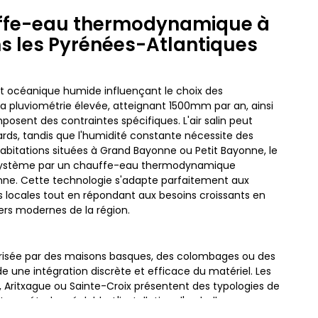
uffe-eau thermodynamique à
s les Pyrénées-Atlantiques
t océanique humide influençant le choix des
 pluviométrie élevée, atteignant 1500mm par an, ainsi
posent des contraintes spécifiques. L'air salin peut
rds, tandis que l'humidité constante nécessite des
 habitations situées à Grand Bayonne ou Petit Bayonne, le
système par un chauffe-eau thermodynamique
nne. Cette technologie s'adapte parfaitement aux
locales tout en répondant aux besoins croissants en
ers modernes de la région.
térisée par des maisons basques, des colombages ou des
 une intégration discrète et efficace du matériel. Les
 Aritxague ou Sainte-Croix présentent des typologies de
une étude préalable. L'installation d'un ballon
er l'esthétique et la structure de ces logements