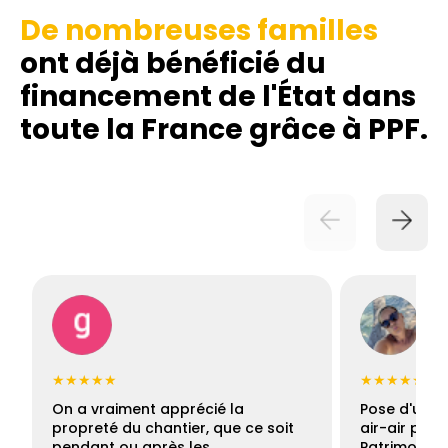
De nombreuses familles
ont déjà bénéficié du
financement de l'État dans
toute la France grâce à PPF.
★★★★★
★★★★★
On a vraiment apprécié la
Pose d'une c
propreté du chantier, que ce soit
air-air par 
pendant ou après les…
Patrimoine 