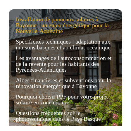
Installation de panneaux solaires à
Bayonne : un enjeu énergétique pour la
Nouvelle-Aquitaine
Spécificités techniques : adaptation aux
maisons basques et au climat océanique
Les avantages de l'autoconsommation et
de la revente pour les habitants des
Pyrénées-Atlantiques
Aides financières et subventions pour la
rénovation énergétique à Bayonne
Pourquoi choisir PPF pour votre projet
solaire en zone côtière
Questions fréquentes sur le
photovoltaïque dans le Pays Basque