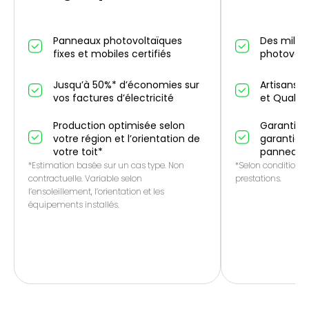
Panneaux photovoltaïques
Des millier
fixes et mobiles certifiés
photovolt
Jusqu’à 50%* d’économies sur
Artisans p
vos factures d’électricité
et QualiP
Production optimisée selon
Garantie 1
votre région et l’orientation de
garantie f
votre toit*
panneaux
*Estimation basée sur un cas type. Non
*Selon conditions 
contractuelle. Variable selon
prestations.
l’ensoleillement, l’orientation et les
équipements installés.