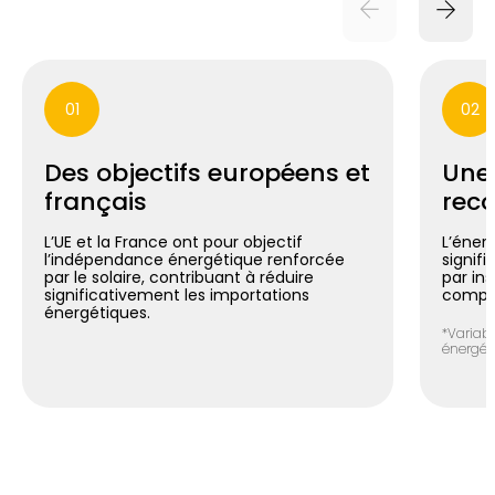
01
02
Des objectifs européens et
Une
français
reco
L’UE et la France ont pour objectif
L’énerg
l’indépendance énergétique renforcée
signif
par le solaire, contribuant à réduire
par in
significativement les importations
compte
énergétiques.
*Variabl
énergéti