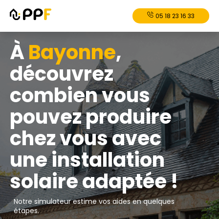
05 18 23 16 33
À
Bayonne
,
découvrez
combien vous
pouvez produire
chez vous avec
une installation
solaire adaptée !
Notre simulateur estime vos aides en quelques
étapes.