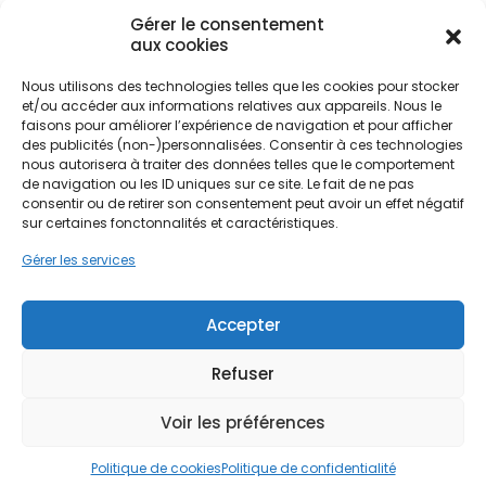
en s'inscrivant dans une démarche écologique
Gérer le consentement
durable.
aux cookies
Nous utilisons des technologies telles que les cookies pour stocker
et/ou accéder aux informations relatives aux appareils. Nous le
Le contexte local impose une réflexion particulière
Ne passez pas à côté de vos
faisons pour améliorer l’expérience de navigation et pour afficher
sur l'intégration de ces dispositifs. Avec une
des publicités (non-)personnalisées. Consentir à ces technologies
aides !
pluviométrie annuelle avoisinant les 1500 mm et la
nous autorisera à traiter des données telles que le comportement
proximité des cours d'eau comme la Nive et
de navigation ou les ID uniques sur ce site. Le fait de ne pas
Faites vite, les budgets
consentir ou de retirer son consentement peut avoir un effet négatif
l'Adour, les installations doivent être conçues pour
sur certaines fonctonnalités et caractéristiques.
résister à l'humidité et aux variations
MaPrimeRénov' sont annuels et
météorologiques. De plus, l'air salin,
Gérer les services
limités. Les dossiers sont traités
caractéristique de la côte basque proche,
par ordre d'arrivée.
nécessite des équipements de qualité supérieure
pour éviter la corrosion prématurée. Investir dans
Accepter
Contactez-nous maintenant
le photovoltaïque à Bayonne, c'est donc choisir
pour maximiser vos aides !
une solution pérenne, adaptée aux spécificités du
Refuser
territoire des Pyrénées-Atlantiques, capable de
transformer chaque rayon de soleil en économies
Je prends rdv !
Voir les préférences
concrètes pour le foyer.
Politique de cookies
Politique de confidentialité