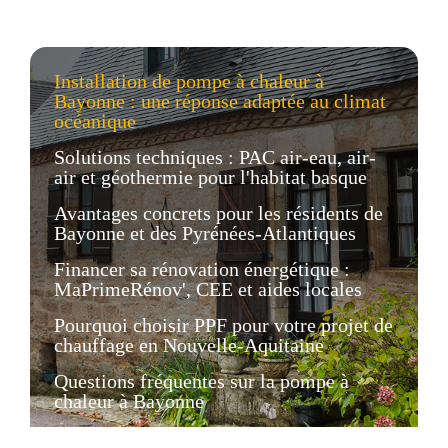
Installation de pompe à chaleur à
Bayonne : une réponse adaptée au climat
océanique
Solutions techniques : PAC air-eau, air-
air et géothermie pour l'habitat basque
Avantages concrets pour les résidents de
Bayonne et des Pyrénées-Atlantiques
Financer sa rénovation énergétique :
MaPrimeRénov', CEE et aides locales
Pourquoi choisir PPF pour votre projet de
chauffage en Nouvelle-Aquitaine
Questions fréquentes sur la pompe à
chaleur à Bayonne