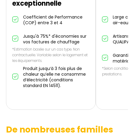
exceptionnelle
Coefficient de Performance
Large cho
(COP) entre 3 et 4
air-eau et
Jusqu'à 75%* d'économies sur
Artisans p
vos factures de chauffage
QUALIPAC
*Estimation basée sur un cas type. Non
contractuelle. Variable selon le logement et
Garantie 1
les équipements.
matériau
Produit jusqu’à 3 fois plus de
*Selon conditions 
chaleur qu’elle ne consomme
prestations.
d’électricité (conditions
standard EN 14511).
De nombreuses familles