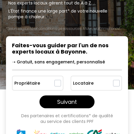
Nos experts locaux gèrent tout de A à Z.
L'État finance une large part* de votre nouvelle
pompe à chaleur.
*Selon éligibilité et conditions de ressources ANAH/MaPrimeRénov'.
Faites-vous guider par l'un
de nos
experts locaux à
Bayonne
.
➝ Gratuit, sans engagement, personnalisé
Propriétaire
Locataire
Suivant
Des partenaires et certifications* de qualité
au service des clients PPF