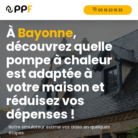
05 18 23 16 33
À
Bayonne
,
découvrez quelle
pompe à chaleur
est adaptée à
votre maison et
réduisez vos
dépenses !
Notre simulateur estime vos aides en quelques
étapes.