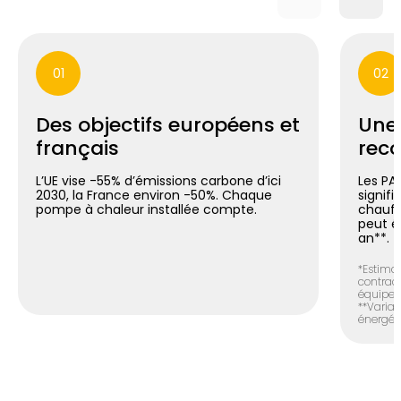
01
02
Des objectifs européens et
Une
français
reco
L’UE vise -55% d’émissions carbone d’ici
Les PA
2030, la France environ -50%. Chaque
signif
pompe à chaleur installée compte.
chauff
peut é
an**.
*Estimat
contract
équipem
**Variab
énergéti