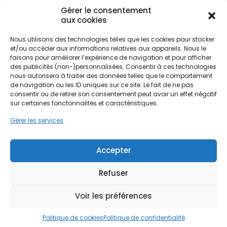
l'intérieur.
Gérer le consentement
aux cookies
Nous utilisons des technologies telles que les cookies pour stocker
L'habitat bayonnais est tout aussi singulier, mêlant
et/ou accéder aux informations relatives aux appareils. Nous le
charme historique et spécificités régionales. Qu'il
Ne passez pas à côté de vos
faisons pour améliorer l’expérience de navigation et pour afficher
s'agisse des maisons basques traditionnelles, des
aides !
des publicités (non-)personnalisées. Consentir à ces technologies
colombages du Petit Bayonne ou des
nous autorisera à traiter des données telles que le comportement
constructions en pierres des Pyrénées à Saint-
de navigation ou les ID uniques sur ce site. Le fait de ne pas
Faites vite, les budgets
Esprit, chaque logement possède ses propres défis
consentir ou de retirer son consentement peut avoir un effet négatif
sur certaines fonctonnalités et caractéristiques.
d'isolation thermique. L'air salin, omniprésent en
MaPrimeRénov' sont annuels et
raison de la proximité de l'océan Atlantique,
limités. Les dossiers sont traités
Gérer les services
impose également le choix d'équipements
par ordre d'arrivée.
robustes et résistants à la corrosion. PPF, en tant
qu'expert de la rénovation habitat en Nouvelle-
Accepter
Contactez-nous maintenant
Aquitaine, propose des installations de PAC
pour maximiser vos aides !
conçues pour durer dans cet environnement
Refuser
exigeant, assurant un confort optimal du Grand
Bayonne jusqu'aux quartiers d'Aritxague.
Je prends rdv !
Voir les préférences
Politique de cookies
Politique de confidentialité