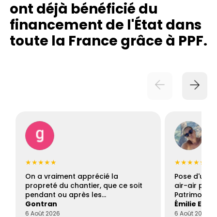
ont déjà bénéficié du
financement de l'État dans
toute la France grâce à PPF.
★★★★★
★★★★★
On a vraiment apprécié la
Pose d'une c
propreté du chantier, que ce soit
air-air par 
pendant ou après les…
Patrimoine 
Gontran
Émilie Este
6 Août 2026
6 Août 2026