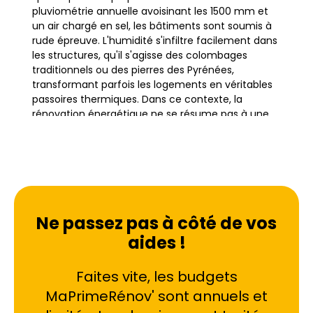
pluviométrie annuelle avoisinant les 1500 mm et
un air chargé en sel, les bâtiments sont soumis à
rude épreuve. L'humidité s'infiltre facilement dans
les structures, qu'il s'agisse des colombages
traditionnels ou des pierres des Pyrénées,
transformant parfois les logements en véritables
passoires thermiques. Dans ce contexte, la
rénovation énergétique ne se résume pas à une
simple économie d'énergie ; elle devient une
nécessité pour préserver la santé du bâti et le
confort des occupants.
Que ce soit dans le Grand Bayonne, le quartier
historique de Saint-Esprit ou les zones plus
Ne passez pas à côté de vos
résidentielles comme Aritxague, la problématique
aides !
reste similaire : comment isoler sans dénaturer le
patrimoine ? Les maisons basques, avec leurs
Faites vite, les budgets
façades à pans de bois et leurs toitures pentues,
nécessitent une approche technique pointue. Une
MaPrimeRénov' sont annuels et
isolation mal conçue peut entraîner des