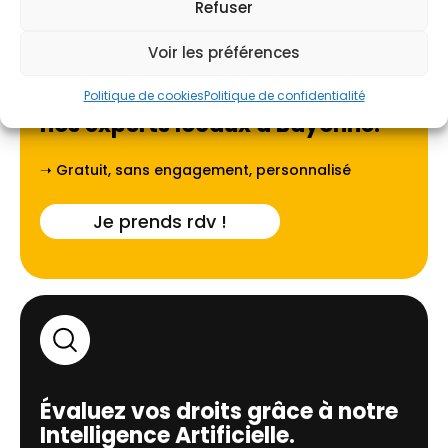
Refuser
Voir les préférences
Faites-vous guider par l'un de
Politique de cookies
Politique de confidentialité
nos experts locaux à
Bayonne
.
➝ Gratuit, sans engagement, personnalisé
Je prends rdv !
Évaluez vos droits grâce à notre
Intelligence Artificielle.