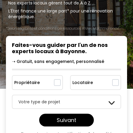
Nos experts locaux gèrent tout de A à Z.
L'État finance une large part* pour une rénovation
énergétique.
*Selon éligibilité et conditions de ressources ANAH/MaPrimeRénov'.
Faites-vous guider par l'un
de nos
experts locaux à
Bayonne
.
➝ Gratuit, sans engagement, personnalisé
Propriétaire
Locataire
Votre type de projet
Suivant