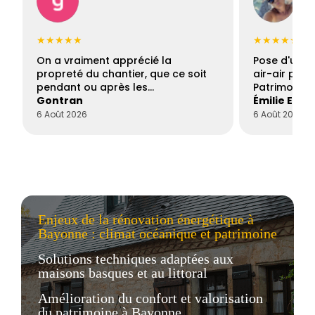
★★★★★
★★★★★
On a vraiment apprécié la
Pose d'une c
propreté du chantier, que ce soit
air-air par 
pendant ou après les…
Patrimoine 
Gontran
Émilie Este
6 Août 2026
6 Août 2026
Enjeux de la rénovation énergétique à
Bayonne : climat océanique et patrimoine
Solutions techniques adaptées aux
maisons basques et au littoral
Amélioration du confort et valorisation
du patrimoine à Bayonne