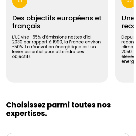
01
02
Des objectifs européens et
Une
français
reco
L’UE vise -55% d’émissions nettes d’ici
Depuis 
2030 par rapport à 1990, la France environ
reconn
-50%. La rénovation énergétique est un
climat
levier essentiel pour atteindre ces
2050. C
objectifs.
élevée
énergé
Choisissez parmi toutes
nos
expertises.