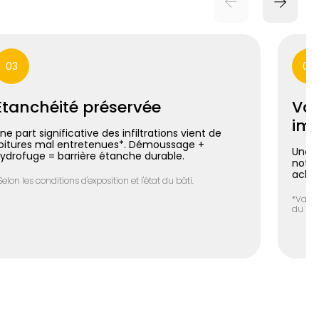
03
04
Étanchéité préservée
Val
imm
ne part significative des infiltrations vient de
oitures mal entretenues*. Démoussage +
Une t
ydrofuge = barrière étanche durable.
notab
achet
Selon les conditions d'exposition et l'état du bâti.
*Varia
du bie