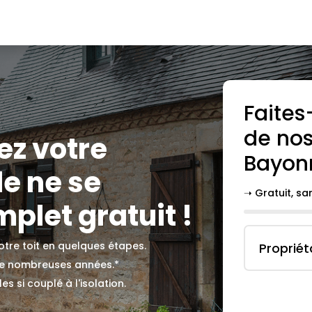
Faites
de nos
ez votre
Bayon
le ne se
➝ Gratuit, s
plet gratuit !
votre toit en quelques étapes.
Propriét
 de nombreuses années.*
s si couplé à l'isolation.