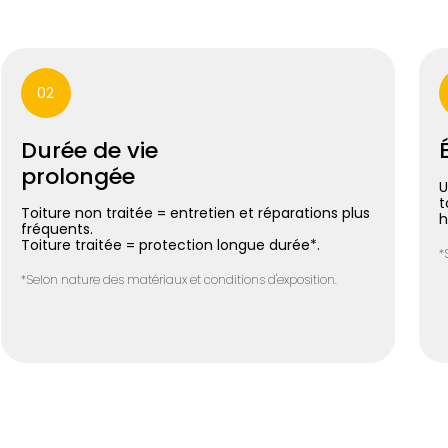
02
Durée de vie
prolongée
U
t
Toiture non traitée = entretien et réparations plus
h
fréquents.
Toiture traitée = protection longue durée*.
*
*Selon nature des matériaux et conditions d'exposition.