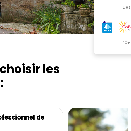
'.
Des 
*Cer
choisir les
:
fessionnel de