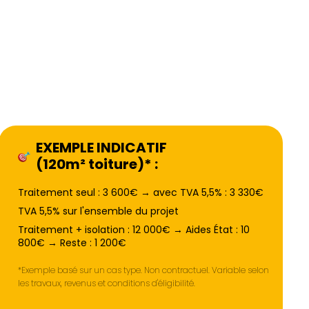
EXEMPLE INDICATIF
(120m² toiture)* :
Traitement seul : 3 600€ → avec TVA 5,5% : 3 330€
TVA 5,5% sur l'ensemble du projet
Traitement + isolation : 12 000€ → Aides État : 10
800€ → Reste : 1 200€
*Exemple basé sur un cas type. Non contractuel. Variable selon
les travaux, revenus et conditions d'éligibilité.