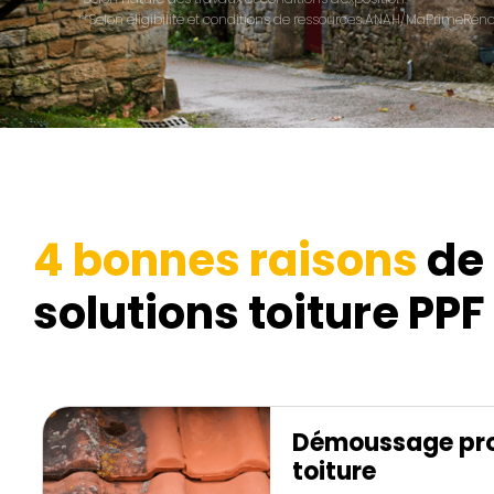
**Selon éligibilité et conditions de ressources ANAH/MaPrimeRénov
4 bonnes raisons
de 
solutions toiture PPF 
Démoussage pro
toiture