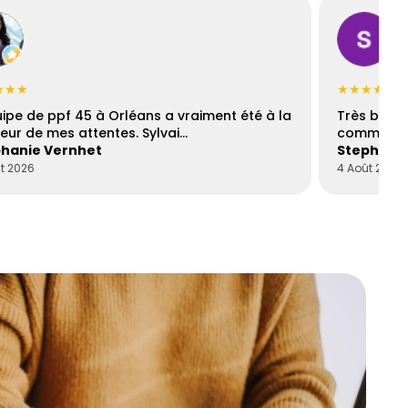
★★★
★★★★☆
uipe de ppf 45 à Orléans a vraiment été à la
Très bons
eur de mes attentes. Sylvai…
communica
hanie Vernhet
Stephani
t 2026
4 Août 2026