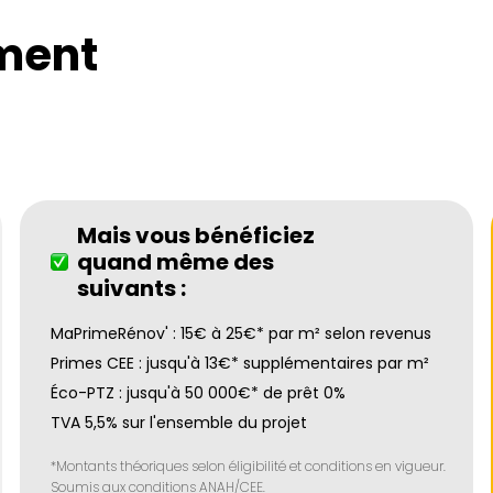
ment
Mais vous bénéficiez
quand même des
suivants :
MaPrimeRénov' : 15€ à 25€* par m² selon revenus
Primes CEE : jusqu'à 13€* supplémentaires par m²
Éco-PTZ : jusqu'à 50 000€* de prêt 0%
TVA 5,5% sur l'ensemble du projet
*Montants théoriques selon éligibilité et conditions en vigueur.
Soumis aux conditions ANAH/CEE.