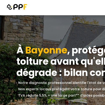
À
Bayonne
, protég
toiture avant qu'el
dégrade : bilan com
Notre diagnostic professionnel identifie l'état de 
Nos experts locaux protègent votre toiture pour
TVA réduite 5,5% + une large part** d'aides possible
*Selon nature des travaux et conditions d'exposition.