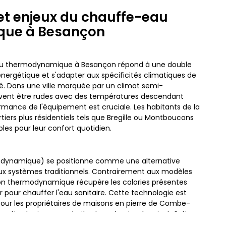
 et enjeux du chauffe-eau
ue à Besançon
-eau thermodynamique à Besançon répond à une double
 énergétique et s'adapter aux spécificités climatiques de
 Dans une ville marquée par un climat semi-
euvent être rudes avec des températures descendant
formance de l'équipement est cruciale. Les habitants de la
ers plus résidentiels tels que Bregille ou Montboucons
les pour leur confort quotidien.
dynamique) se positionne comme une alternative
x systèmes traditionnels. Contrairement aux modèles
llon thermodynamique récupère les calories présentes
r pour chauffer l'eau sanitaire. Cette technologie est
pour les propriétaires de maisons en pierre de Combe-
ntins typiques, souhaitant moderniser leur installation
rds.