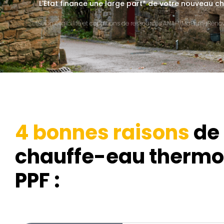
L'État finance une large part* de votre nouveau
*Selon éligibilité et conditions de ressources ANAH/MaPrimeRénov'
4 bonnes raisons
de 
chauffe-eau therm
PPF :