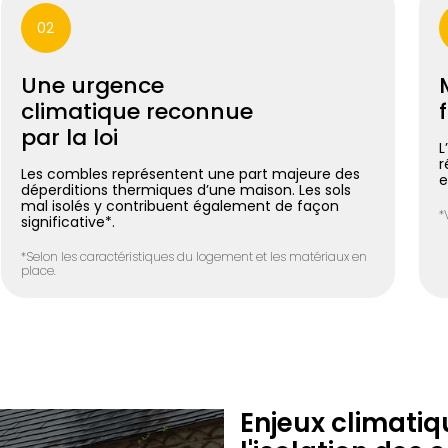
02
Une urgence
climatique reconnue
par la loi
L
r
Les combles représentent une part majeure des
e
déperditions thermiques d’une maison. Les sols
mal isolés y contribuent également de façon
*
significative*.
*Selon les caractéristiques du logement et les matériaux en
place.
Enjeux climatiq