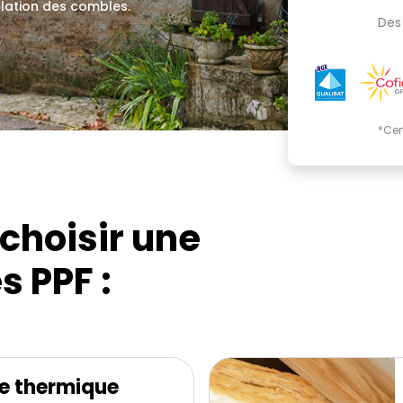
olation des combles.
Des 
.
*Cer
choisir une
s PPF :
e thermique