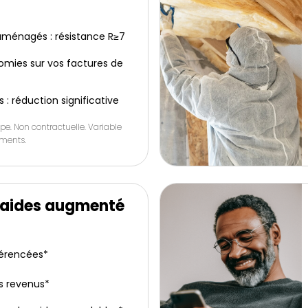
ménagés : résistance R≥7
omies sur vos factures de
s : réduction significative
pe. Non contractuelle. Variable
ements.
’aides augmenté
férencées*
s revenus*