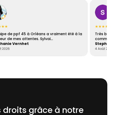
★★★
★★★★☆
uipe de ppf 45 à Orléans a vraiment été à la
Très bons
eur de mes attentes. Sylvai…
communica
hanie Vernhet
Stephani
t 2026
4 Août 2026
 droits grâce à notre