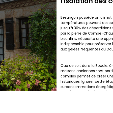
l'isolation des
Besançon possède un climat s
températures peuvent descend
jusqu'à 30% des déperditions 
par la pierre de Combe-Chauf
bisontins, nécessite une appr
indispensable pour préserver 
aux gelées fréquentes du Dou
Que ce soit dans la Boucle, à 
n
maisons anciennes sont partic
combles permet de créer une
historiques. Ignorer cette ét
surconsommations énergétique
premier geste de rénovation 
2 comme la région Bourgog