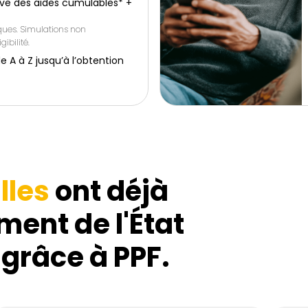
ive des aides cumulables* +
iques. Simulations non
gibilité.
 à Z jusqu’à l’obtention
lles
ont déjà
ment de l'État
 grâce à PPF.