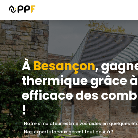
À
Besançon
, gagn
thermique grâce à 
efficace des combl
!
Notre simulateur estime vos aides en quelques ét
Nos experts locaux gèrent tout de A à Z.