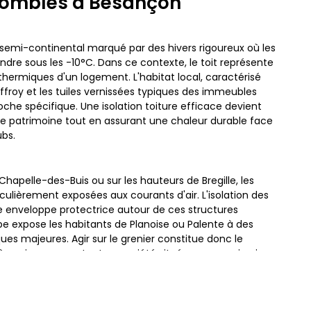
 combles à Besançon
emi-continental marqué par des hivers rigoureux où les
re sous les -10°C. Dans ce contexte, le toit représente
thermiques d'un logement. L'habitat local, caractérisé
froy et les tuiles vernissées typiques des immeubles
oche spécifique. Une isolation toiture efficace devient
le patrimoine tout en assurant une chaleur durable face
bs.
Chapelle-des-Buis ou sur les hauteurs de Bregille, les
ulièrement exposées aux courants d'air. L'isolation des
 enveloppe protectrice autour de ces structures
ape expose les habitants de Planoise ou Palente à des
s majeures. Agir sur le grenier constitue donc le
à envisager pour toute propriété située en zone sismique
ne-Franche-Comté.