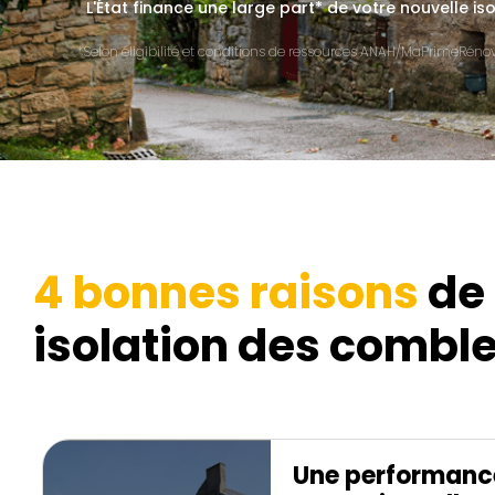
L'État finance une large part* de votre nouvelle is
*Selon éligibilité et conditions de ressources ANAH/MaPrimeRénov'
4 bonnes raisons
de 
isolation des comble
Une performanc