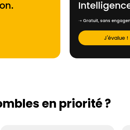
on
.
Intelligence
➝ Gratuit, sans engagem
J'évalue !
ombles en priorité ?