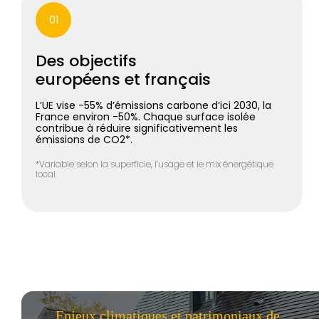
01
Des objectifs
européens et français
L’UE vise -55% d’émissions carbone d’ici 2030, la
France environ -50%. Chaque surface isolée
contribue à réduire significativement les
émissions de CO2*.
*Variable selon la superficie, l’usage et le mix énergétique
local.
Enjeux climatiques et patrimoniaux de