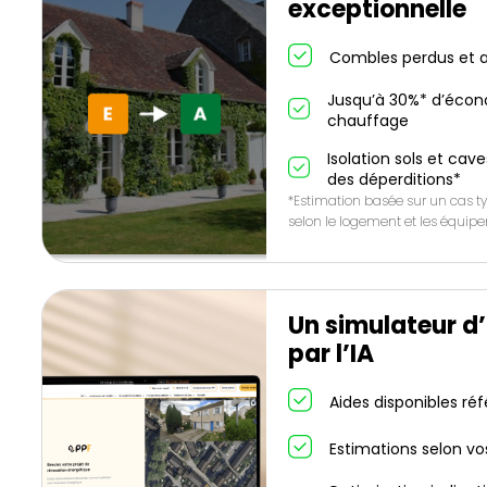
exceptionnelle
Combles perdus et a
Jusqu’à 30%* d’écon
chauffage
Isolation sols et cave
des déperditions*
*Estimation basée sur un cas ty
selon le logement et les équip
Un simulateur d
par l’IA
Aides disponibles ré
Estimations selon vo