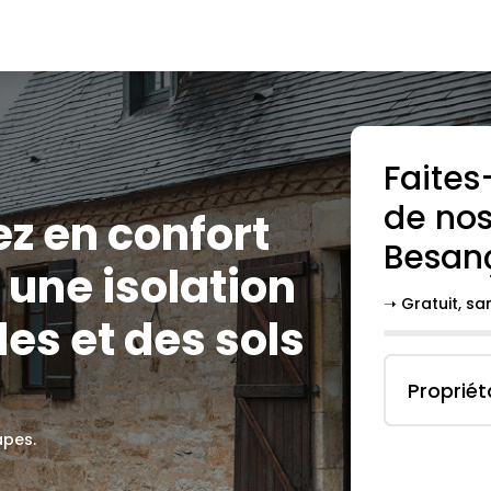
Faites
de nos
ez en confort
Besan
une isolation
➝ Gratuit, s
es et des sols
Propriét
apes.