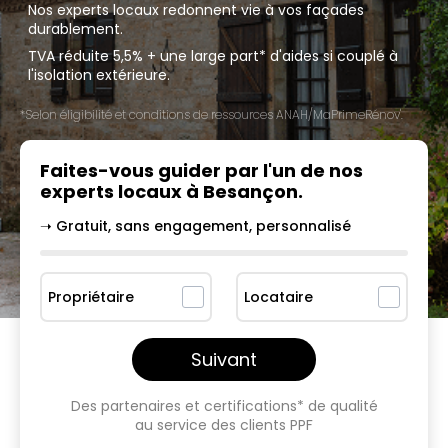
Nos experts locaux redonnent vie à vos façades
durablement.
TVA réduite 5,5% + une large part* d'aides si couplé à
l'isolation extérieure.
*Selon éligibilité et conditions de ressources ANAH/MaPrimeRénov'.
Faites-vous guider par l'un
de nos
experts locaux à
Besançon
.
➝ Gratuit, sans engagement, personnalisé
Propriétaire
Locataire
Suivant
Des partenaires et certifications* de qualité
au service des clients PPF