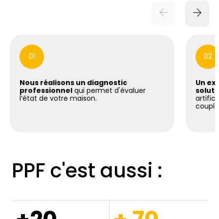
01
02
Nous réalisons un diagnostic
Un exp
professionnel
qui permet d'évaluer
soluti
l’état de votre maison.
artific
coupla
PPF c'est aussi :