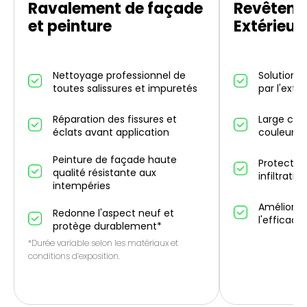
Ravalement de façade
Revêteme
et peinture
Extérieur
Nettoyage professionnel de
Solution d
toutes salissures et impuretés
par l'exté
Réparation des fissures et
Large choi
éclats avant application
couleurs 
Peinture de façade haute
Protectio
qualité résistante aux
infiltrati
intempéries
Améliorati
Redonne l'aspect neuf et
l'efficaci
protège durablement*
*Durée variable selon les matériaux et
conditions d’exposition.