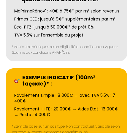
MaPrimeRénov' : 40€ à 75€* par m² selon revenus
Primes CEE : jusqu'à 9€* supplémentaires par m²
Éco-PTZ : jusqu'à 50 000€* de prêt 0%
TVA 5,5% sur l'ensemble du projet
*Montants théoriques selon éligibilité et conditions en vigueur.
Soumis aux conditions ANAH/CEE.
EXEMPLE INDICATIF (100m²
façade)* :
Ravalement simple : 8 000€ → avec TVA 5,5% : 7
400€
Ravalement + ITE : 20 000€ → Aides État : 16 000€
→ Reste : 4 000€
*Exemple basé sur un cas type. Non contractuel. Variable selon
les travaux, revenus et conditions d'éligibilité.