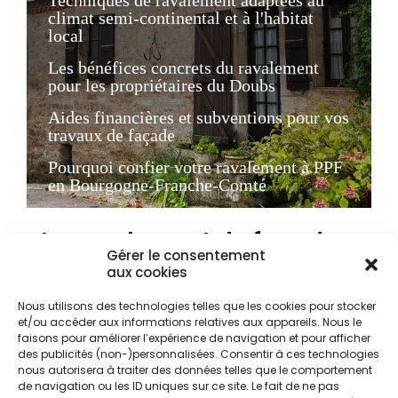
Techniques de ravalement adaptées au
climat semi-continental et à l'habitat
local
Les bénéfices concrets du ravalement
pour les propriétaires du Doubs
Aides financières et subventions pour vos
travaux de façade
Pourquoi confier votre ravalement à PPF
en Bourgogne-Franche-Comté
Le ravalement de façade
Gérer le consentement
à Besançon : un enjeu
aux cookies
patrimonial et
Nous utilisons des technologies telles que les cookies pour stocker
réglementaire
et/ou accéder aux informations relatives aux appareils. Nous le
faisons pour améliorer l’expérience de navigation et pour afficher
des publicités (non-)personnalisées. Consentir à ces technologies
nous autorisera à traiter des données telles que le comportement
La ville de Besançon, avec son architecture
de navigation ou les ID uniques sur ce site. Le fait de ne pas
singulière nichée au cœur de la boucle du Doubs,