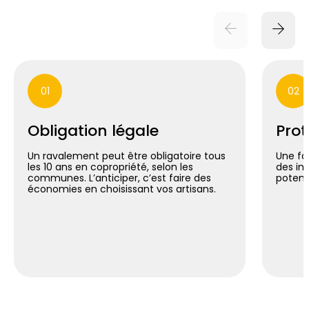
01
02
Obligation légale
Prot
Un ravalement peut être obligatoire tous
Une fa
les 10 ans en copropriété, selon les
des inf
communes. L’anticiper, c’est faire des
potent
économies en choisissant vos artisans.