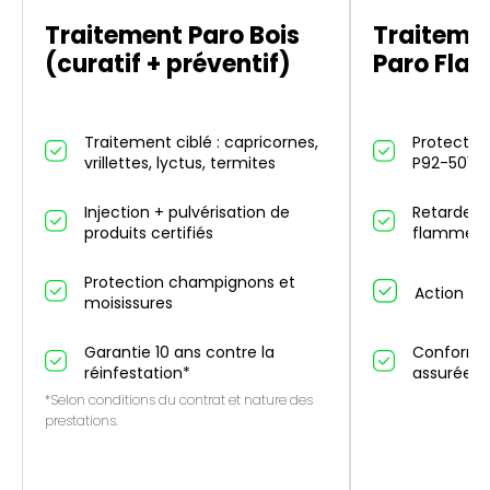
Traitement Paro Bois
Traitemen
(curatif + préventif)
Paro Fla
Traitement ciblé : capricornes,
Protection
vrillettes, lyctus, termites
P92-501
Injection + pulvérisation de
Retarde p
produits certifiés
flammes 
Protection champignons et
Action an
moisissures
Garantie 10 ans contre la
Conformit
réinfestation*
assurée
*Selon conditions du contrat et nature des
prestations.