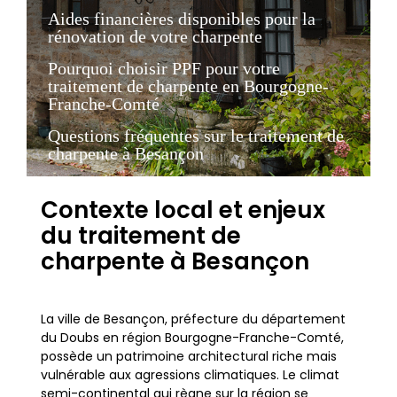
Aides financières disponibles pour la
rénovation de votre charpente
Pourquoi choisir PPF pour votre
traitement de charpente en Bourgogne-
Franche-Comté
Questions fréquentes sur le traitement de
charpente à Besançon
Contexte local et enjeux
du traitement de
charpente à Besançon
La ville de Besançon, préfecture du département
du Doubs en région Bourgogne-Franche-Comté,
possède un patrimoine architectural riche mais
vulnérable aux agressions climatiques. Le climat
semi-continental qui règne sur la région se