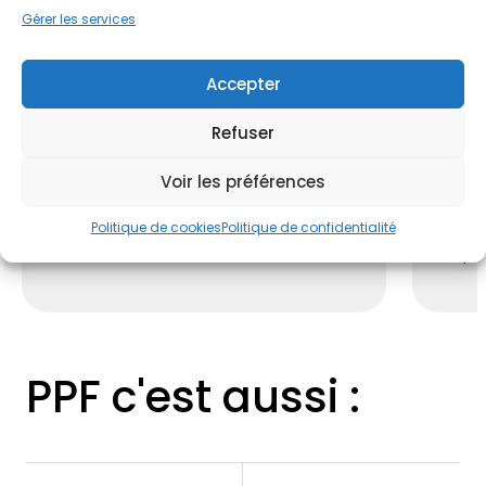
Gérer les services
Accepter
Refuser
01
02
Voir les préférences
Nous réalisons un diagnostic
Un exp
professionnel
qui permet d'évaluer
soluti
Politique de cookies
Politique de confidentialité
l’état de votre maison.
artific
coupla
PPF c'est aussi :