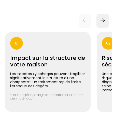
01
02
Impact sur la structure de
Risq
votre maison
sécu
Les insectes xylophages peuvent fragiliser
Une ch
significativement la structure d’une
risque 
charpente*. Un traitement rapide limite
diagno
l’étendue des dégâts.
selon 
immobi
*Selon l’espèce, le degré d’infestation et la nature
des matériaux.