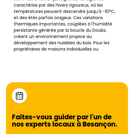
caractérise par des hivers rigoureux, où les
températures peuvent descendre jusqu'à -10°C,
et des étés parfois orageux. Ces variations
thermiques importantes, couplées à l'humidité
persistante générée par la boucle du Doubs,
créent un environnement propice au
développement des nuisibles du bois. Pour les
propriétaires de maisons individuelles ou
d'immeubles bisontins, le traitement de
charpente n'est pas une option, mais une
nécessité vitale pour préserver l'intégrité du
bâtiment.
Les spécificités de l'habitat local accentuent ces
risques. Les constructions en pierre de Combe-
Chauffroy, typiques de la région, sont esthétiques
mais peuvent retenir l'humidité si elles ne sont pas
Faites-vous guider par l'un de
parfaitement entretenues, favorisant ainsi la
nos experts locaux à
Besançon
.
propagation de champignons lignivores vers la
structure bois interne. De plus, les toitures