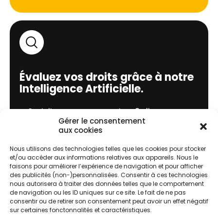
Évaluez vos droits grâce à notre
Intelligence Artificielle.
➝ Gratuit, sans engagement, en 3 clics
Gérer le consentement
aux cookies
J'évalue !
Nous utilisons des technologies telles que les cookies pour stocker
et/ou accéder aux informations relatives aux appareils. Nous le
faisons pour améliorer l’expérience de navigation et pour afficher
des publicités (non-)personnalisées. Consentir à ces technologies
nous autorisera à traiter des données telles que le comportement
Comment ça marche ?
de navigation ou les ID uniques sur ce site. Le fait de ne pas
consentir ou de retirer son consentement peut avoir un effet négatif
sur certaines fonctonnalités et caractéristiques.