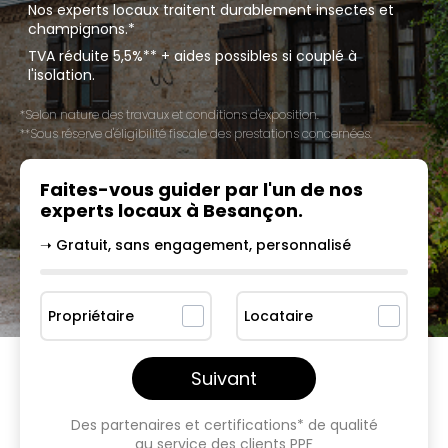
Nos experts locaux traitent durablement insectes et
champignons.*
TVA réduite 5,5%** + aides possibles si couplé à
l'isolation.
*Selon nature des travaux et conditions d'exposition.
**Sous réserve d'éligibilité fiscale des prestations concernées.
Faites-vous guider par l'un
de nos
experts locaux à
Besançon
.
➝ Gratuit, sans engagement, personnalisé
Propriétaire
Locataire
Suivant
Des partenaires et certifications* de qualité
au service des clients PPF