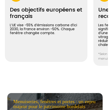
Des objectifs européens et
Une
français
reco
L’UE vise -55% d’émissions carbone d’ici
Les fe
2030, la France environ -50%. Chaque
signif
fenêtre changée compte.
d’une 
vitrag
réduir
chaleu
*Selon l
menuiser
Menuiseries, fenêtres et portes : un enjeu
majeur pour le patrimoine bordelais