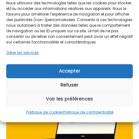
aides !
Mérignac et Pessac, connaissent une vague de
Nous utilisons des technologies telles que les cookies pour stocker
rénovation massive. Les propriétaires cherchent à
et/ou accéder aux informations relatives aux appareils. Nous le
Faites vite, les budgets
faisons pour améliorer l’expérience de navigation et pour afficher
moderniser leur habitat tout en respectant
des publicités (non-)personnalisées. Consentir à ces technologies
l'architecture locale. L'intervention sur les
MaPrimeRénov' sont annuels et
nous autorisera à traiter des données telles que le comportement
menuiseries permet de traiter les problèmes
de navigation ou les ID uniques sur ce site. Le fait de ne pas
limités. Les dossiers sont traités
récurrents liés à l'humidité girondine et au sol
consentir ou de retirer son consentement peut avoir un effet négatif
par ordre d'arrivée.
argilo-calcaire, qui peuvent provoquer des
sur certaines fonctonnalités et caractéristiques.
déformations des cadres au fil du temps. Qu'il
Gérer les services
Contactez-nous maintenant
s'agisse de portes d'entrée ou de baies vitrées, le
pour maximiser vos aides !
remplacement est la solution la plus efficace pour
sécuriser le logement et améliorer son isolation
Accepter
face aux aléas climatiques de la Gironde.
Je prends rdv !
Refuser
Voir les préférences
Politique de cookies
Politique de confidentialité