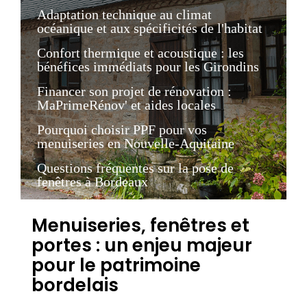
Adaptation technique au climat
océanique et aux spécificités de l'habitat
Confort thermique et acoustique : les
bénéfices immédiats pour les Girondins
Financer son projet de rénovation :
MaPrimeRénov' et aides locales
Pourquoi choisir PPF pour vos
menuiseries en Nouvelle-Aquitaine
Questions fréquentes sur la pose de
fenêtres à Bordeaux
Menuiseries, fenêtres et
portes : un enjeu majeur
pour le patrimoine
bordelais