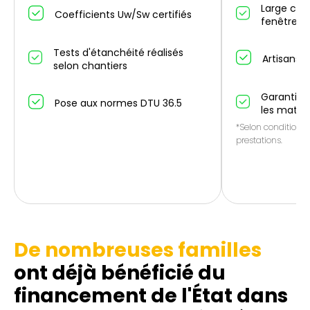
Large cho
Coefficients Uw/Sw certifiés
fenêtres/
Tests d'étanchéité réalisés
Artisans p
selon chantiers
Garantie 1
Pose aux normes DTU 36.5
les matér
*Selon conditions 
prestations.
De nombreuses familles
ont déjà bénéficié du
financement de l'État dans