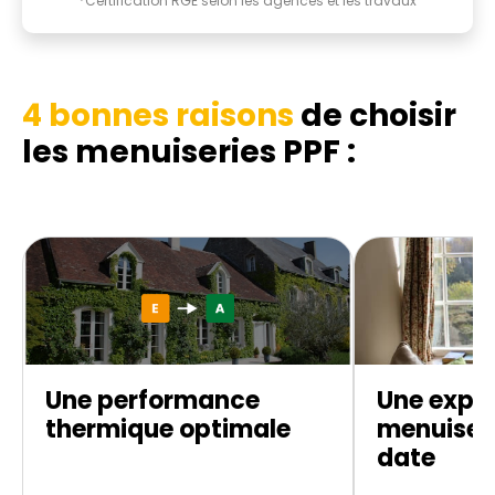
*Certification RGE selon les agences et les travaux
4 bonnes raisons
de choisir
les menuiseries PPF :
Une performance
Une exper
thermique optimale
menuiseri
date