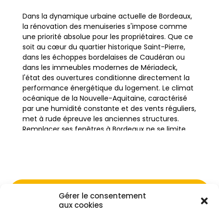
Dans la dynamique urbaine actuelle de Bordeaux,
la rénovation des menuiseries s'impose comme
une priorité absolue pour les propriétaires. Que ce
soit au cœur du quartier historique Saint-Pierre,
dans les échoppes bordelaises de Caudéran ou
dans les immeubles modernes de Mériadeck,
l'état des ouvertures conditionne directement la
performance énergétique du logement. Le climat
océanique de la Nouvelle-Aquitaine, caractérisé
par une humidité constante et des vents réguliers,
met à rude épreuve les anciennes structures.
Remplacer ses fenêtres à Bordeaux ne se limite
pas à un simple geste esthétique ; c'est une
nécessité technique pour contrer les déperditions
thermiques qui affectent particulièrement les
bâtiments en pierre calcaire blonde et en
parpaing.
Gérer le consentement
Ne passez pas à côté de vos
aux cookies
La ville de Bordeaux et ses alentours, incluant