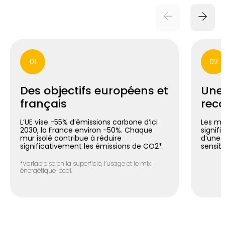
01
02
Des objectifs européens et
Une
français
reco
L’UE vise -55% d’émissions carbone d’ici
Les mu
2030, la France environ -50%. Chaque
signif
mur isolé contribue à réduire
d’une 
significativement les émissions de CO2*.
sensib
*Variable selon la superficie, l’usage et le mix
énergétique local.