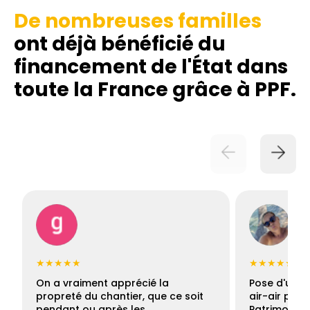
De nombreuses familles
ont déjà bénéficié du
financement de l'État dans
toute la France grâce à PPF.
★★★★★
★★★★★
On a vraiment apprécié la
Pose d'une c
propreté du chantier, que ce soit
air-air par 
pendant ou après les…
Patrimoine 