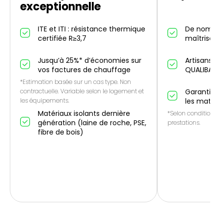
exceptionnelle
ITE et ITI : résistance thermique
De nombr
certifiée R≥3,7
maîtrise IT
Jusqu’à 25%* d’économies sur
Artisans p
vos factures de chauffage
QUALIBAT
*Estimation basée sur un cas type. Non
contractuelle. Variable selon le logement et
Garantie 1
les équipements.
les matér
Matériaux isolants dernière
*Selon conditions 
génération (laine de roche, PSE,
prestations.
fibre de bois)