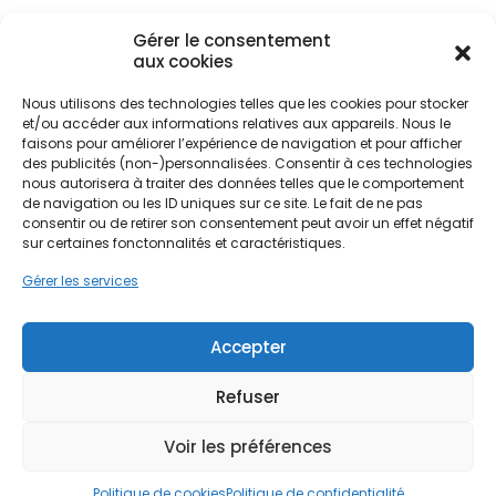
intérieure tout au long de l'année.
Gérer le consentement
aux cookies
Que vous résidiez dans les quartiers de Carleillac, à
Bègles, ou dans les zones plus verdoyantes de
Nous utilisons des technologies telles que les cookies pour stocker
Gradignan et Villenave-d'Ornon, la qualité de
Ne passez pas à côté de vos
et/ou accéder aux informations relatives aux appareils. Nous le
faisons pour améliorer l’expérience de navigation et pour afficher
l'enveloppe du bâtiment est primordiale. L'isolation
aides !
des publicités (non-)personnalisées. Consentir à ces technologies
des murs permet de lutter efficacement contre
nous autorisera à traiter des données telles que le comportement
les déperditions de chaleur en hiver et contre
de navigation ou les ID uniques sur ce site. Le fait de ne pas
Faites vite, les budgets
l'entrée de chaleur excessive en été. Dans un
consentir ou de retirer son consentement peut avoir un effet négatif
contexte où les exigences environnementales se
MaPrimeRénov' sont annuels et
sur certaines fonctonnalités et caractéristiques.
renforcent, isoler son logement à Bordeaux Sud
limités. Les dossiers sont traités
Gérer les services
n'est plus une option, mais une nécessité pour
par ordre d'arrivée.
valoriser son patrimoine immobilier et améliorer
son quotidien.
Accepter
Contactez-nous maintenant
pour maximiser vos aides !
Refuser
Je prends rdv !
Voir les préférences
Politique de cookies
Politique de confidentialité