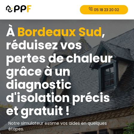
05 18 23 20 02
À
Bordeaux Sud
,
réduisez vos
pertes de chaleur
grâce à un
diagnostic
d'isolation précis
et gratuit !
Notre simulateur estime vos aides en quelques
étapes.