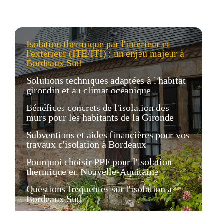
Isolation thermique par l'intérieur et
l'extérieur (ITE/ITI) : un enjeu majeur à
Bordeaux Sud
Solutions techniques adaptées à l'habitat
girondin et au climat océanique
Bénéfices concrets de l'isolation des
murs pour les habitants de la Gironde
Subventions et aides financières pour vos
travaux d'isolation à Bordeaux
Pourquoi choisir PPF pour l'isolation
thermique en Nouvelle-Aquitaine
Questions fréquentes sur l'isolation à
Bordeaux Sud