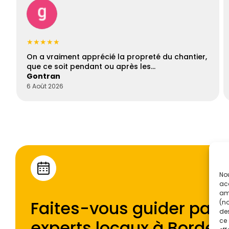
★★★★★
On a vraiment apprécié la propreté du chantier,
que ce soit pendant ou après les…
Gontran
6 Août 2026
Nou
acc
amé
Faites-vous guider par l
(no
des
experts locaux à
Bordea
ce 