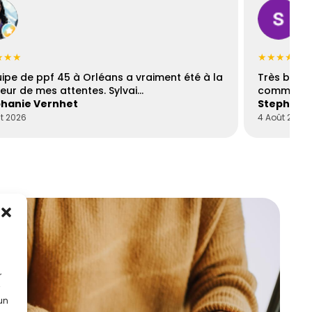
★★★
★★★★☆
uipe de ppf 45 à Orléans a vraiment été à la
Très bons
eur de mes attentes. Sylvai…
communica
hanie Vernhet
Stephani
t 2026
4 Août 2026
r
 un