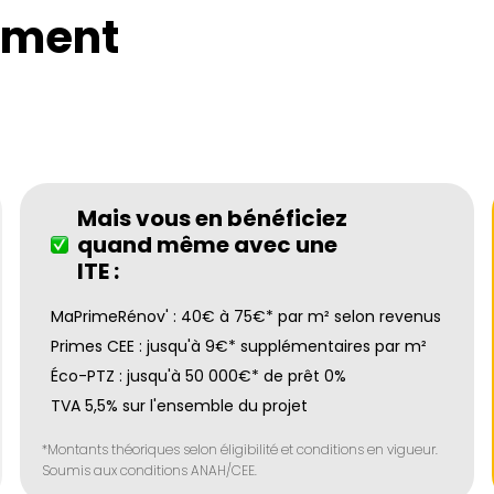
ement
Mais vous en bénéficiez
quand même avec une
ITE :
MaPrimeRénov' : 40€ à 75€* par m² selon revenus
Primes CEE : jusqu'à 9€* supplémentaires par m²
Éco-PTZ : jusqu'à 50 000€* de prêt 0%
TVA 5,5% sur l'ensemble du projet
*Montants théoriques selon éligibilité et conditions en vigueur.
Soumis aux conditions ANAH/CEE.