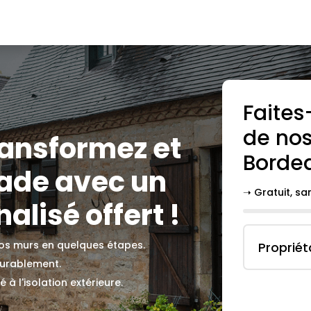
Faites
de nos
transformez et
Borde
çade avec un
➝ Gratuit, s
alisé offert !
 vos murs en quelques étapes.
Propriét
durablement.
 à l'isolation extérieure.
.