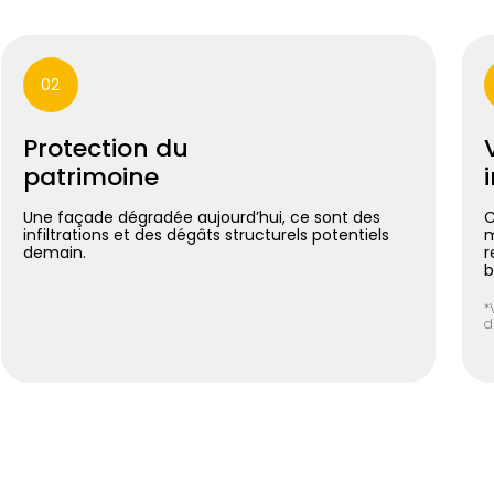
02
Protection du
patrimoine
Une façade dégradée aujourd’hui, ce sont des
C
infiltrations et des dégâts structurels potentiels
m
demain.
r
b
*
d