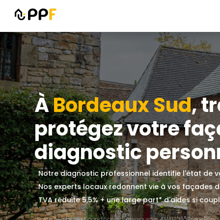
À
Bordeaux Sud
, 
protégez votre fa
diagnostic personn
Notre diagnostic professionnel identifie l'état de
Nos experts locaux redonnent vie à vos façades 
TVA réduite 5,5% + une large part* d'aides si couplé
*Selon éligibilité et conditions de ressources ANAH/MaPrimeRénov'