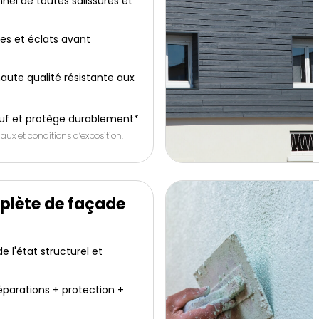
nel de toutes salissures et
res et éclats avant
aute qualité résistante aux
uf et protège durablement*
aux et conditions d’exposition.
plète de façade
 l'état structurel et
éparations + protection +