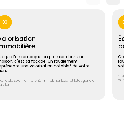
03
04
Valorisation
Éco
immobilière
pos
e que l'on remarque en premier dans une
Coupl
aison, c'est sa façade. Un ravalement
raval
eprésente une valorisation notable* de votre
votre
ien.
*Estim
Variab
Variable selon le marché immobilier local et l'état général
u bien.