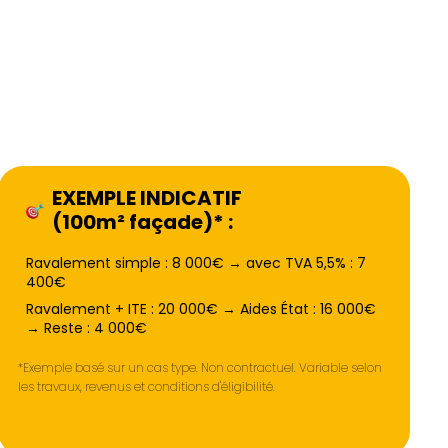
EXEMPLE INDICATIF
(100m² façade)* :
Ravalement simple : 8 000€ → avec TVA 5,5% : 7
400€
Ravalement + ITE : 20 000€ → Aides État : 16 000€
→ Reste : 4 000€
*Exemple basé sur un cas type. Non contractuel. Variable selon
les travaux, revenus et conditions d'éligibilité.