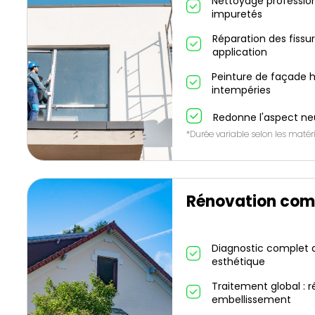
Nettoyage profession
impuretés
Réparation des fissu
application
Peinture de façade h
intempéries
Redonne l'aspect ne
*Durée variable selon les matéri
Rénovation com
Diagnostic complet de
esthétique
Traitement global : r
embellissement