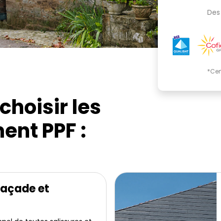
Des 
*Cer
choisir les
ent PPF :
façade et