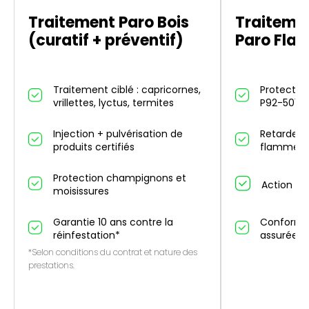
Traitement Paro Bois
Traitemen
(curatif + préventif)
Paro Fla
Traitement ciblé : capricornes,
Protection
vrillettes, lyctus, termites
P92-501
Injection + pulvérisation de
Retarde p
produits certifiés
flammes 
Protection champignons et
Action an
moisissures
Garantie 10 ans contre la
Conformit
réinfestation*
assurée
*Selon conditions du contrat et nature des
prestations.