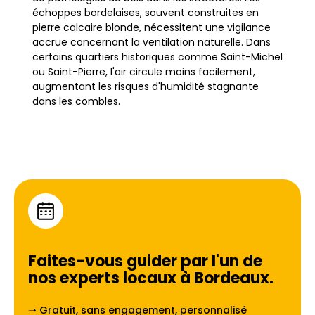
échoppes bordelaises, souvent construites en
pierre calcaire blonde, nécessitent une vigilance
accrue concernant la ventilation naturelle. Dans
certains quartiers historiques comme Saint-Michel
ou Saint-Pierre, l'air circule moins facilement,
augmentant les risques d'humidité stagnante
dans les combles.
Le traitement de charpente devient alors une
priorité absolue pour préserver le patrimoine
immobilier local sur le long terme. Les sols argilo-
calcaires influencent aussi la stabilité des
constructions et peuvent favoriser la remontée
d'humidité par capillarité. Une structure bois non
protégée risque de subir des dégradations rapides
et silencieuses au fil des saisons. Il est essentiel
Faites-vous guider par l'un de
d'agir préventivement dans cette région Nouvelle-
nos experts locaux à
Bordeaux
.
Aquitaine pour éviter des travaux lourds de
rénovation urbaine massive ultérieurs.
➝ Gratuit, sans engagement, personnalisé