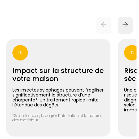
01
02
Impact sur la structure de
Risq
votre maison
sécu
Les insectes xylophages peuvent fragiliser
Une ch
significativement la structure d’une
risque 
charpente*. Un traitement rapide limite
diagno
l’étendue des dégâts.
selon 
immobi
*Selon l’espèce, le degré d’infestation et la nature
des matériaux.