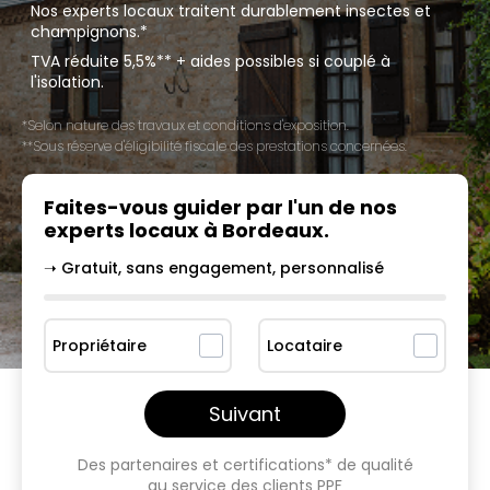
Nos experts locaux traitent durablement insectes et
champignons.*
TVA réduite 5,5%** + aides possibles si couplé à
l'isolation.
*Selon nature des travaux et conditions d'exposition.
**Sous réserve d'éligibilité fiscale des prestations concernées.
Faites-vous guider par l'un
de nos
experts locaux à
Bordeaux
.
➝ Gratuit, sans engagement, personnalisé
Propriétaire
Locataire
Suivant
Des partenaires et certifications* de qualité
au service des clients PPF