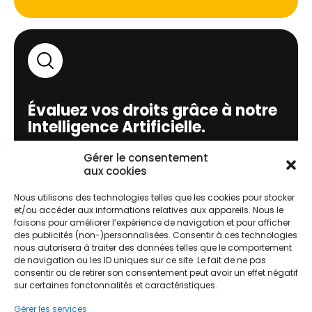
Évaluez vos droits grâce à notre
Intelligence Artificielle.
Gérer le consentement
➝ Gratuit, sans engagement, en 3 clics
aux cookies
J'évalue !
Nous utilisons des technologies telles que les cookies pour stocker
et/ou accéder aux informations relatives aux appareils. Nous le
faisons pour améliorer l’expérience de navigation et pour afficher
des publicités (non-)personnalisées. Consentir à ces technologies
nous autorisera à traiter des données telles que le comportement
de navigation ou les ID uniques sur ce site. Le fait de ne pas
consentir ou de retirer son consentement peut avoir un effet négatif
Comment ça marche ?
sur certaines fonctonnalités et caractéristiques.
Gérer les services