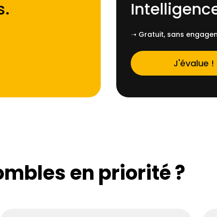
s
.
Intelligence
➝ Gratuit, sans engagem
J'évalue !
ombles en priorité ?