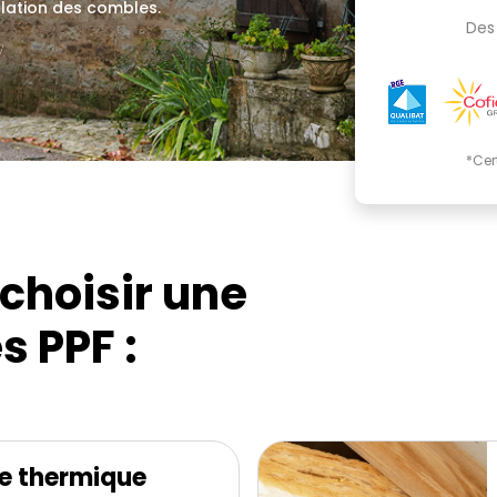
olation des combles.
Des 
.
*Cer
choisir une
s PPF :
e thermique