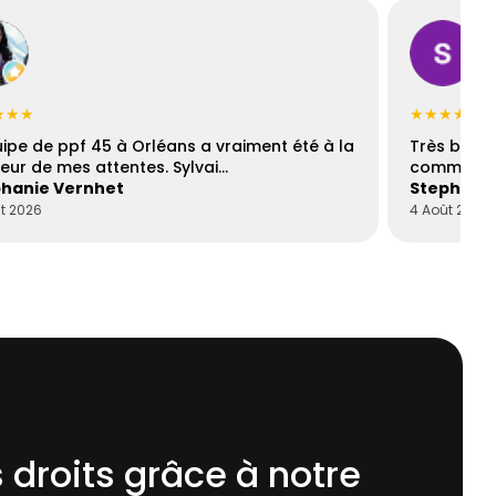
★★★
★★★★☆
uipe de ppf 45 à Orléans a vraiment été à la
Très bons
eur de mes attentes. Sylvai…
communica
hanie Vernhet
Stephani
t 2026
4 Août 2026
 droits grâce à notre