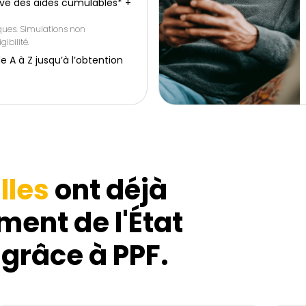
ive des aides cumulables* +
iques. Simulations non
gibilité.
 à Z jusqu’à l’obtention
lles
ont déjà
ment de l'État
 grâce à PPF.