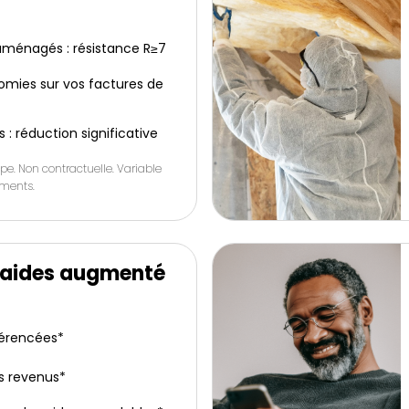
ménagés : résistance R≥7
omies sur vos factures de
s : réduction significative
pe. Non contractuelle. Variable
ements.
’aides augmenté
férencées*
s revenus*