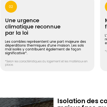
02
Une urgence
climatique reconnue
par la loi
L
r
Les combles représentent une part majeure des
e
déperditions thermiques d’une maison. Les sols
mal isolés y contribuent également de façon
*
significative*.
*Selon les caractéristiques du logement et les matériaux en
place.
Isolation des c