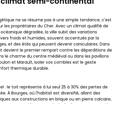
 climat semi-continental
rgétique ne se résume pas à une simple tendance, c'est
r les propriétaires du Cher. Avec un climat qualifié de
océanique dégradée, la ville subit des variations
vers froids et humides, souvent accentués par la
es, et des étés qui peuvent devenir caniculaires. Dans
tat devient le premier rempart contre les déperditions de
ns le charme du centre médiéval ou dans les pavillons
lon et Marault, isoler vos combles est le geste
onfort thermique durable.
l : le toit représente à lui seul 25 à 30% des pertes de
. À Bourges, où l'habitat est diversifié, allant des
ues aux constructions en brique ou en pierre calcaire,
iture est souvent la cause principale de surconsommation
es combles performante permet de bloquer ces fuites,
térieure stable toute l'année, indépendamment des