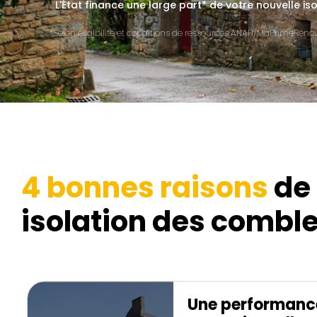
L'État finance une large part* de votre nouvelle is
*Selon éligibilité et conditions de ressources ANAH/MaPrimeRénov'
4 bonnes raisons
de 
isolation des comble
Une performanc