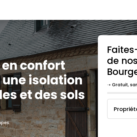
Faites
de nos
 en confort
Bourg
une isolation
➝ Gratuit, s
es et des sols
Propriét
apes.