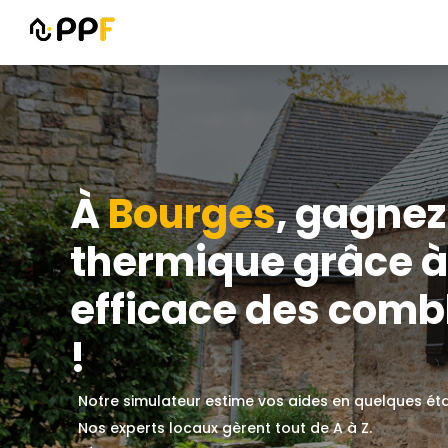
À
Bourges
, gagnez
thermique grâce à 
efficace des combl
!
Notre simulateur estime vos aides en quelques ét
Nos experts locaux gèrent tout de A à Z.