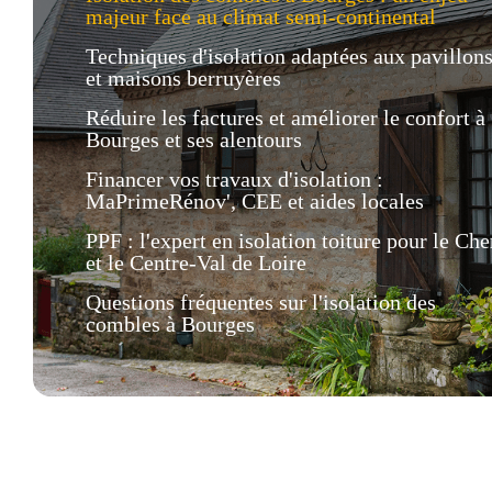
majeur face au climat semi-continental
Techniques d'isolation adaptées aux pavillon
et maisons berruyères
Réduire les factures et améliorer le confort à
Bourges et ses alentours
Financer vos travaux d'isolation :
MaPrimeRénov', CEE et aides locales
PPF : l'expert en isolation toiture pour le Che
et le Centre-Val de Loire
Questions fréquentes sur l'isolation des
combles à Bourges