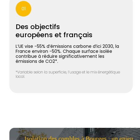
01
Des objectifs
européens et français
L’UE vise -55% d’émissions carbone d’ici 2030, la
France environ -50%. Chaque surface isolée
contribue à réduire significativement les
émissions de CO2*.
*Variable selon la superficie, l’usage et le mix énergétique
local.
Isolation des combles à Bourges : un enjeu