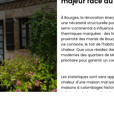
majeur face au
s
À Bourges, la rénovation éne
une nécessité structurelle pou
semi-continental à influence 
thermiques marquées : des hi
proximité des marais de Bourg
ce contexte, le toit de l'habi
chaleur. Que vous résidiez da
modernes des quartiers de Mou
r
prioritaire pour garantir un c
Les statistiques sont sans appe
chaleur d'une maison mal isolée
maisons à colombages historiq
la fuite de chaleur par la to
énergétique. Une isolation d
assurant une température in
caprices de la météo locale.