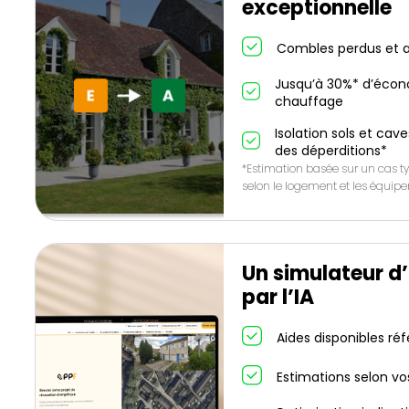
exceptionnelle
Combles perdus et a
Jusqu’à 30%* d’écon
chauffage
Isolation sols et cave
des déperditions*
*Estimation basée sur un cas ty
selon le logement et les équip
Un simulateur d
par l’IA
Aides disponibles ré
Estimations selon vo