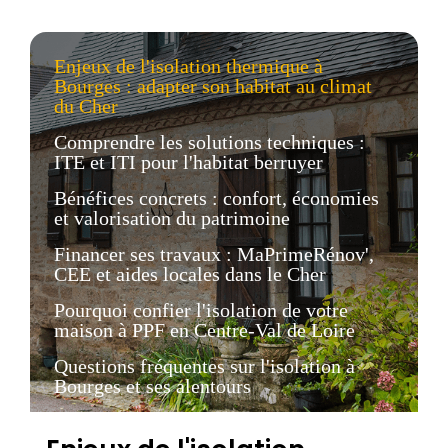
Enjeux de l'isolation thermique à
Bourges : adapter son habitat au climat
du Cher
Comprendre les solutions techniques :
ITE et ITI pour l'habitat berruyer
Bénéfices concrets : confort, économies
et valorisation du patrimoine
Financer ses travaux : MaPrimeRénov',
CEE et aides locales dans le Cher
Pourquoi confier l'isolation de votre
maison à PPF en Centre-Val de Loire
Questions fréquentes sur l'isolation à
Bourges et ses alentours