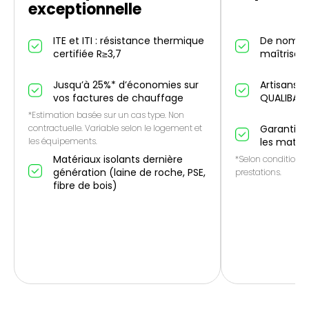
exceptionnelle
ITE et ITI : résistance thermique
De nombr
certifiée R≥3,7
maîtrise IT
Jusqu’à 25%* d’économies sur
Artisans p
vos factures de chauffage
QUALIBAT
*Estimation basée sur un cas type. Non
contractuelle. Variable selon le logement et
Garantie 1
les équipements.
les matér
Matériaux isolants dernière
*Selon conditions 
génération (laine de roche, PSE,
prestations.
fibre de bois)