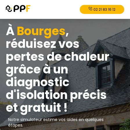
02 21 83 16 12
À
Bourges
,
réduisez vos
pertes de chaleur
grâce à un
diagnostic
d'isolation précis
et gratuit !
Notre simulateur estime vos aides en quelques
étapes.