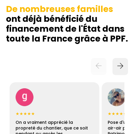
De nombreuses familles
ont déjà bénéficié du
financement de l'État dans
toute la France grâce à PPF.
★★★★★
★★★★★
On a vraiment apprécié la
Pose d'une c
propreté du chantier, que ce soit
air-air par 
pendant ou après les…
Patrimoine 