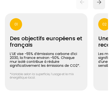
01
02
Des objectifs européens et
Une
français
reco
L’UE vise -55% d’émissions carbone d’ici
Les mu
2030, la France environ -50%. Chaque
signif
mur isolé contribue à réduire
d’une 
significativement les émissions de CO2*.
sensib
*Variable selon la superficie, l’usage et le mix
énergétique local.