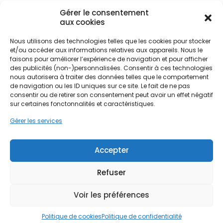
Gérer le consentement
aux cookies
Dans ce contexte, l'isolation thermique par
l'intérieur (ITI) ou par l'extérieur (ITE) devient une
Nous utilisons des technologies telles que les cookies pour stocker
priorité pour les propriétaires du Cher. Que ce soit
Ne passez pas à côté de vos
et/ou accéder aux informations relatives aux appareils. Nous le
pour une rénovation complète d'une longère en
aides !
faisons pour améliorer l’expérience de navigation et pour afficher
pierre calcaire à Marmagne ou pour la
des publicités (non-)personnalisées. Consentir à ces technologies
modernisation d'un appartement en brique près
nous autorisera à traiter des données telles que le comportement
Faites vite, les budgets
de l'Aéroport, l'objectif reste le même : stopper les
de navigation ou les ID uniques sur ce site. Le fait de ne pas
fuites de chaleur. Une isolation performante agit
consentir ou de retirer son consentement peut avoir un effet négatif
MaPrimeRénov' sont annuels et
sur certaines fonctonnalités et caractéristiques.
comme un bouclier contre les variations de
limités. Les dossiers sont traités
température, assurant un confort durable tout au
Gérer les services
par ordre d'arrivée.
long de l'année, été comme hiver, et réduisant
significativement la consommation énergétique
Contactez-nous maintenant
du logement.
Accepter
pour maximiser vos aides !
Refuser
Je prends rdv !
Voir les préférences
Politique de cookies
Politique de confidentialité