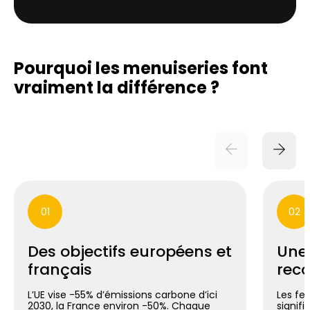
Pourquoi les menuiseries font
vraiment
la différence ?
01
02
Des objectifs européens et
Une
français
reco
L’UE vise -55% d’émissions carbone d’ici
Les fe
2030, la France environ -50%. Chaque
signif