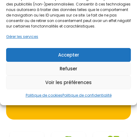
température typiques de la région Centre-Val de
par ordre d'arrivée.
des publicités (non-)personnalisées. Consentir à ces technologies
Loire, assurant ainsi une première barrière
nous autorisera à traiter des données telles que le comportement
protectrice pour le logement.
Contactez-nous maintenant
de navigation ou les ID uniques sur ce site. Le fait de ne pas
pour maximiser vos aides !
consentir ou de retirer son consentement peut avoir un effet négatif
sur certaines fonctonnalités et caractéristiques.
De plus, la rénovation des menuiseries s'inscrit
Je prends rdv !
Gérer les services
dans une démarche de valorisation esthétique du
bien immobilier. Dans des quartiers historiques
comme la Chancellerie ou le Marault, le choix des
Accepter
matériaux doit concilier performance énergétique
et respect de l'architecture locale. PPF
Refuser
accompagne les propriétaires dans cette dualité,
proposant des solutions qui s'intègrent
Voir les préférences
harmonieusement dans le paysage urbain de
Bourges tout en répondant aux exigences
Politique de cookies
Politique de confidentialité
contemporaines de confort et d'économie
d'énergie.