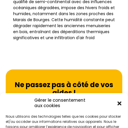
qualifié de semi-continental avec des influences
océaniques dégradées, impose des hivers froids et
humides, notamment dans les zones proches des
Marais de Bourges. Cette humidité constante peut
dégrader rapidement les anciennes menuiseries
en bois, entraînant des déperditions thermiques
significatives et une infiltration d'air froid
désagréable pour les habitants.
Le remplacement des fenêtres et des portes
constitue donc une étape cruciale pour
moderniser l'habitat berruyer. Que ce soit pour
une maison en pierre calcaire à Saint-Germain-
Ne passez pas à côté de vos
du-Puy ou un pavillon en brique à Gibjoncs,
aides !
l'objectif reste identique : stopper les fuites de
chaleur. Les anciennes ouvertures, souvent
Gérer le consentement
équipées de simple vitrage ou de joints usés, sont
Faites vite, les budgets
aux cookies
responsables d'une perte d'énergie considérable.
MaPrimeRénov' sont annuels et
Intervenir sur ces éléments permet de réagir
Nous utilisons des technologies telles que les cookies pour stocker
limités. Les dossiers sont traités
et/ou accéder aux informations relatives aux appareils. Nous le
efficacement contre les variations de
faisons pour améliorer l’expérience de navigation et pour afficher