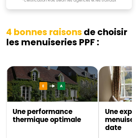
*Certification RGE selon les agences et les travaux
4 bonnes raisons
de choisir
les menuiseries PPF :
Une performance
Une exper
thermique optimale
menuiseri
date