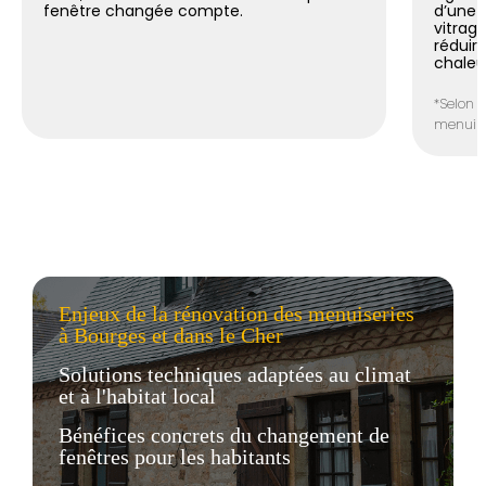
fenêtre changée compte.
d’une 
vitrag
réduir
chaleu
*Selon l
menuiser
Enjeux de la rénovation des menuiseries
à Bourges et dans le Cher
Solutions techniques adaptées au climat
et à l'habitat local
Bénéfices concrets du changement de
fenêtres pour les habitants