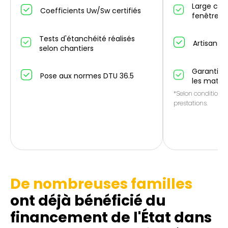
Large cho
Coefficients Uw/Sw certifiés
fenêtres/
Tests d'étanchéité réalisés
Artisans p
selon chantiers
Garantie 1
Pose aux normes DTU 36.5
les matér
*Selon conditions 
prestations.
De nombreuses familles
ont déjà bénéficié du
financement de l'État dans