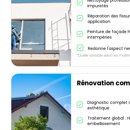
Nettoyage profession
impuretés
Réparation des fissu
application
Peinture de façade h
intempéries
Redonne l'aspect ne
*Durée variable selon les matéri
Rénovation com
Diagnostic complet de
esthétique
Traitement global : r
embellissement