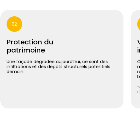
02
Protection du
patrimoine
Une façade dégradée aujourd’hui, ce sont des
C
infiltrations et des dégâts structurels potentiels
m
demain.
r
b
*
d