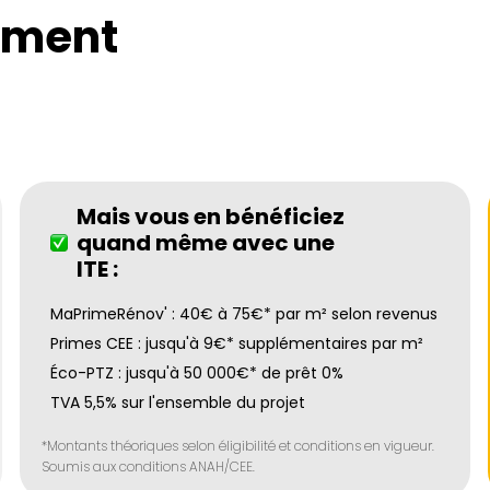
ement
Mais vous en bénéficiez
quand même avec une
ITE :
MaPrimeRénov' : 40€ à 75€* par m² selon revenus
Primes CEE : jusqu'à 9€* supplémentaires par m²
Éco-PTZ : jusqu'à 50 000€* de prêt 0%
TVA 5,5% sur l'ensemble du projet
*Montants théoriques selon éligibilité et conditions en vigueur.
Soumis aux conditions ANAH/CEE.