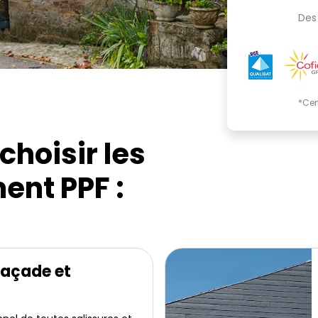
Des 
*Cer
choisir les
ent PPF :
façade et