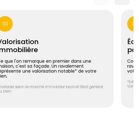
03
04
Valorisation
Éco
immobilière
pos
e que l'on remarque en premier dans une
Coupl
aison, c'est sa façade. Un ravalement
raval
eprésente une valorisation notable* de votre
votre
ien.
*Estim
Variab
Variable selon le marché immobilier local et l'état général
u bien.