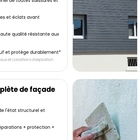
nel de toutes salissures et
res et éclats avant
aute qualité résistante aux
uf et protège durablement*
aux et conditions d’exposition.
plète de façade
 l'état structurel et
éparations + protection +