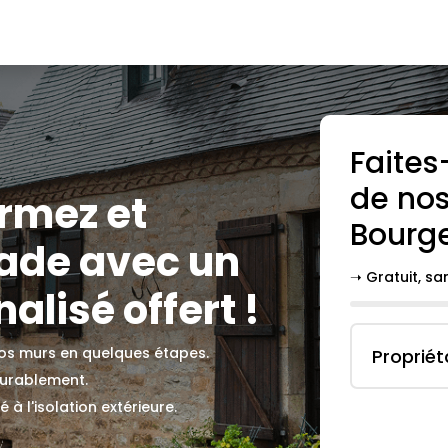
Faites
de nos
ormez et
Bourg
çade avec un
➝ Gratuit, s
alisé offert !
 vos murs en quelques étapes.
Propriét
durablement.
 à l'isolation extérieure.
.