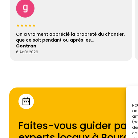
★★★★★
On a vraiment apprécié la propreté du chantier,
que ce soit pendant ou après les…
Gontran
6 Août 2026
Nou
acc
amé
Faites-vous guider par l
(no
des
experts locaux à
Bourge
ce 