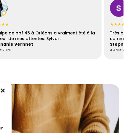
★★★
★★★★☆
uipe de ppf 45 à Orléans a vraiment été à la
Très bons
eur de mes attentes. Sylvai…
communica
hanie Vernhet
Stephani
t 2026
4 Août 2026
r
 un