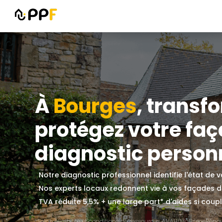
À
Bourges
, transf
protégez votre fa
diagnostic personn
Notre diagnostic professionnel identifie l'état de
Nos experts locaux redonnent vie à vos façades 
TVA réduite 5,5% + une large part* d'aides si couplé
*Selon éligibilité et conditions de ressources ANAH/MaPrimeRénov'