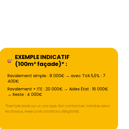
EXEMPLE INDICATIF
(100m² façade)* :
Ravalement simple : 8 000€ → avec TVA 5,5% : 7
400€
Ravalement + ITE : 20 000€ → Aides État : 16 000€
→ Reste : 4 000€
*Exemple basé sur un cas type. Non contractuel. Variable selon
les travaux, revenus et conditions d'éligibilité.