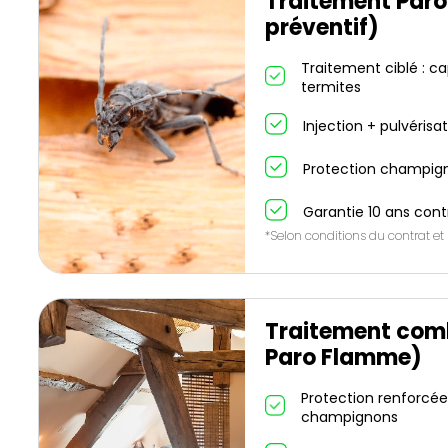
Traitement Paro 
préventif)
Traitement ciblé : cap
termites
Injection + pulvérisa
Protection champign
Garantie 10 ans contr
*Selon conditions du contrat et
Traitement comb
Paro Flamme)
Protection renforcée 
champignons