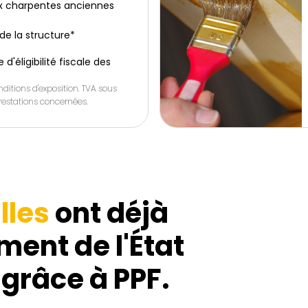
x charpentes anciennes
de la structure*
d'éligibilité fiscale des
ditions d'exposition. TVA sous
 prestations concernées.
lles
ont déjà
ment de l'État
 grâce à PPF.