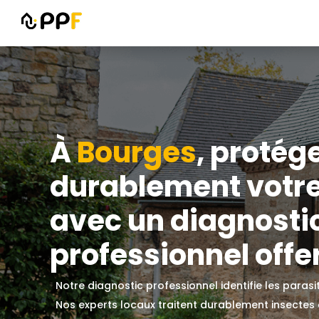
À
Bourges
, protég
durablement votr
avec un diagnosti
professionnel offer
Notre diagnostic professionnel identifie les paras
Nos experts locaux traitent durablement insectes