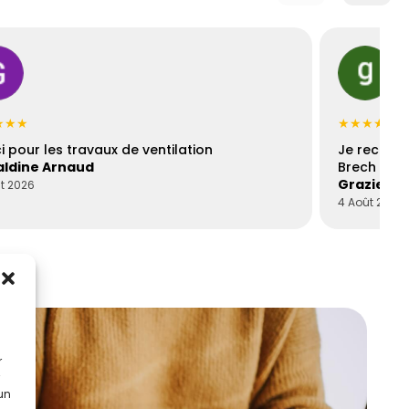
★★★
★★★★★
i pour les travaux de ventilation
Je recomm
ldine Arnaud
Brech est 
Graziella
t 2026
4 Août 2026
r
 un