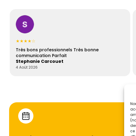
★★★★☆
Très bons professionnels Très bonne
communication Parfait
Stephanie Carcouet
4 Août 2026
Nou
acc
amé
(no
des
ce 