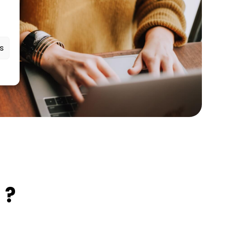
es
 ?