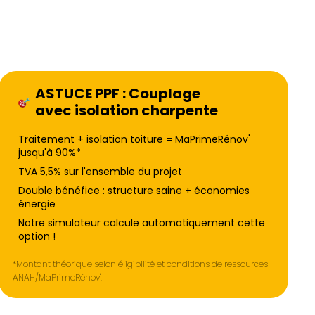
ASTUCE PPF : Couplage
avec isolation charpente
Traitement + isolation toiture = MaPrimeRénov'
jusqu'à 90%*
TVA 5,5% sur l'ensemble du projet
Double bénéfice : structure saine + économies
énergie
Notre simulateur calcule automatiquement cette
option !
*Montant théorique selon éligibilité et conditions de ressources
ANAH/MaPrimeRénov'.