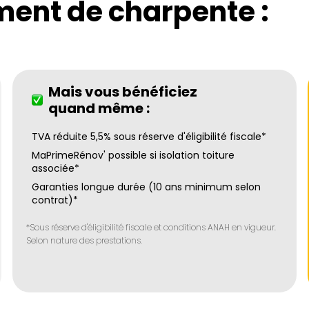
ment de charpente :
Mais vous bénéficiez
quand même :
TVA réduite 5,5% sous réserve d'éligibilité fiscale*
MaPrimeRénov' possible si isolation toiture
associée*
Garanties longue durée (10 ans minimum selon
contrat)*
*Sous réserve d'éligibilité fiscale et conditions ANAH en vigueur.
Selon nature des prestations.