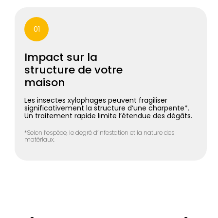
01
Impact sur la
structure de votre
maison
Les insectes xylophages peuvent fragiliser
significativement la structure d’une charpente*.
Un traitement rapide limite l’étendue des dégâts.
*Selon l’espèce, le degré d’infestation et la nature des
matériaux.