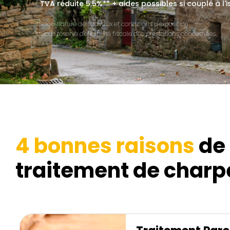
TVA réduite 5,5%** + aides possibles si couplé à l'i
*Selon nature des travaux et conditions d'exposition.
**Sous réserve d'éligibilité fiscale des prestations concernées.
4 bonnes raisons
de 
traitement de charpe