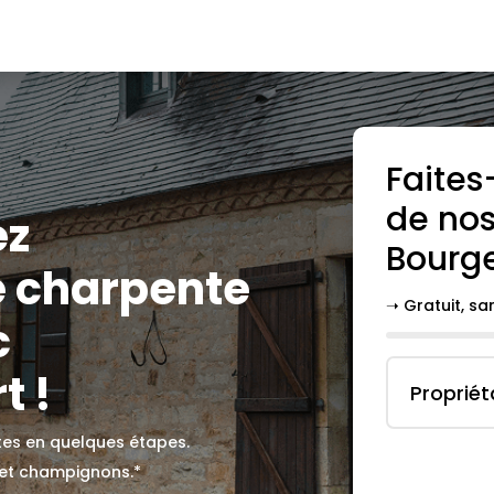
Faites
de nos
ez
Bourg
e charpente
➝ Gratuit, s
c
t !
Propriét
ites en quelques étapes.
 et champignons.*