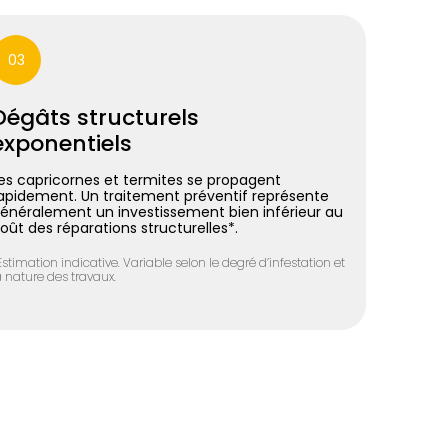
03
Dégâts structurels
exponentiels
es capricornes et termites se propagent
apidement. Un traitement préventif représente
énéralement un investissement bien inférieur au
oût des réparations structurelles*.
Estimation indicative. Variable selon le degré d’infestation et
a nature des travaux.