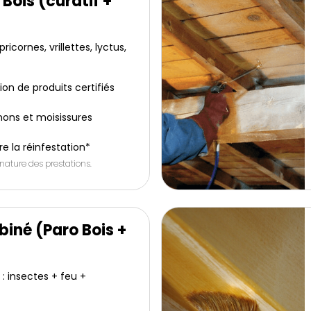
Bois (curatif +
ricornes, vrillettes, lyctus,
tion de produits certifiés
ons et moisissures
e la réinfestation*
 nature des prestations.
iné (Paro Bois +
: insectes + feu +