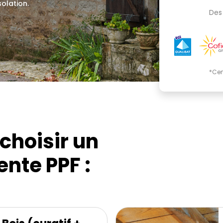
solation.
Des 
*Cer
choisir un
nte PPF :