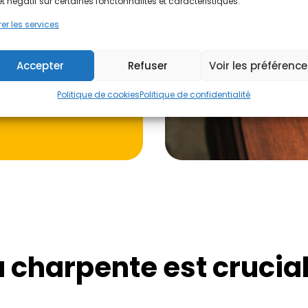
'un de nos
et négatif sur certaines fonctonnalités et caractéristiques.
er les services
s
.
Accepter
Refuser
Voir les préférenc
Politique de cookies
Politique de confidentialité
 charpente est crucial