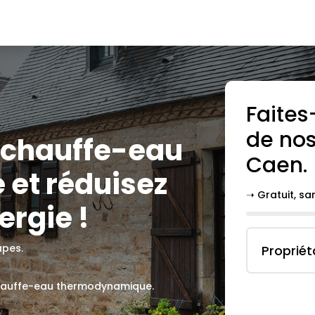
Faites
de nos
u chauffe-eau
Caen
.
et réduisez
➝ Gratuit, s
ergie !
apes.
Propriét
 chauffe-eau thermodynamique.
.