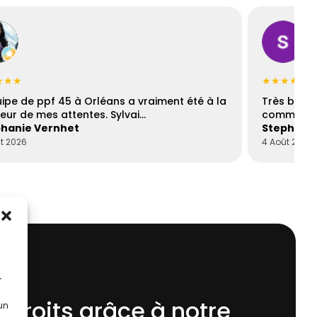
★★★
★★★★☆
uipe de ppf 45 à Orléans a vraiment été à la
Très bons
eur de mes attentes. Sylvai…
communica
hanie Vernhet
Stephani
t 2026
4 Août 2026
r
 droits grâce à notre
 un