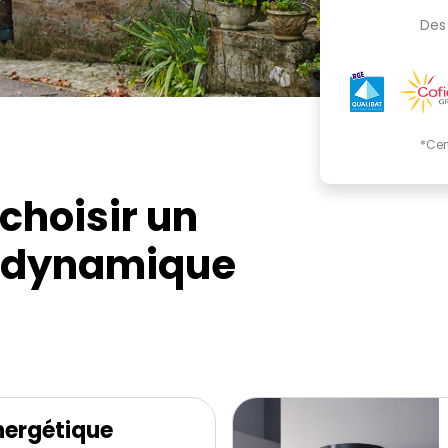
Des 
*Cer
choisir un
odynamique
nergétique