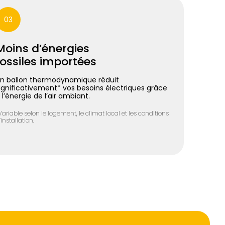
03
Moins d’énergies
fossiles importées
n ballon thermodynamique réduit
ignificativement* vos besoins électriques grâce
 l’énergie de l’air ambiant.
Variable selon le logement, le climat local et les conditions
’installation.