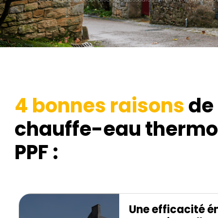
4 bonnes raisons
de 
chauffe-eau therm
PPF :
Une efficacité é