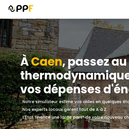
À
Caen
, passez a
thermodynamique 
vos dépenses d'én
Notre simulateur estime vos aides en quelques ét
Nos experts locaux gèrent tout de A à Z.
L'État finance une large part* de votre nouveau
*Selon éligibilité et conditions de ressources ANAH/MaPrimeRénov'