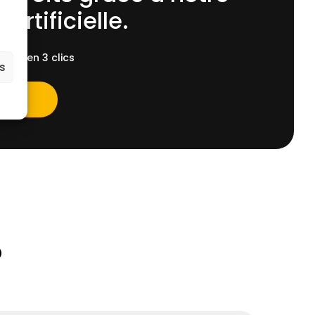
 Artificielle.
ent, en 3 clics
es
?