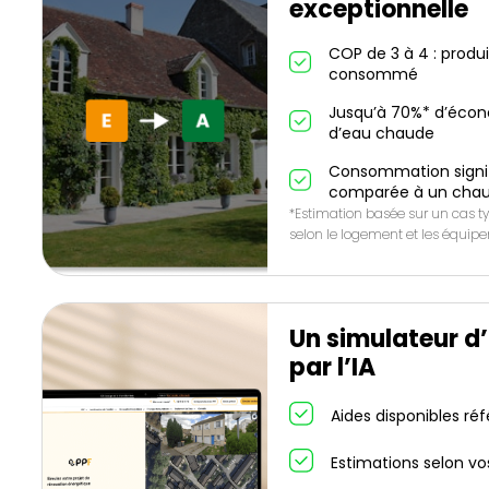
exceptionnelle
COP de 3 à 4 : produ
consommé
Jusqu’à 70%* d’écon
d’eau chaude
Consommation signif
comparée à un chau
*Estimation basée sur un cas ty
selon le logement et les équip
Un simulateur d
par l’IA
Aides disponibles ré
Estimations selon vo