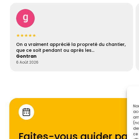
★★★★★
On a vraiment apprécié la propreté du chantier,
que ce soit pendant ou après les…
Gontran
6 Août 2026
Nou
acc
amé
(no
des
Faites-vous guider par l
ce 