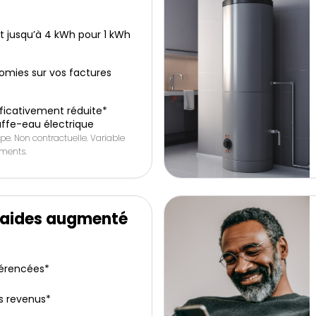
it jusqu’à 4 kWh pour 1 kWh
omies sur vos factures
icativement réduite*
ffe-eau électrique
pe. Non contractuelle. Variable
ements.
’aides augmenté
férencées*
s revenus*