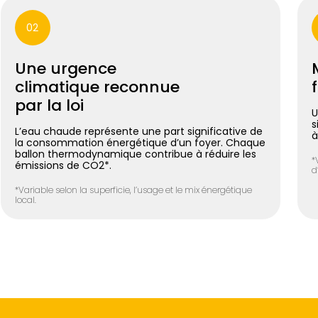
02
Une urgence
climatique reconnue
par la loi
U
s
L’eau chaude représente une part significative de
à
la consommation énergétique d’un foyer. Chaque
ballon thermodynamique contribue à réduire les
*
émissions de CO2*.
d
*Variable selon la superficie, l’usage et le mix énergétique
local.