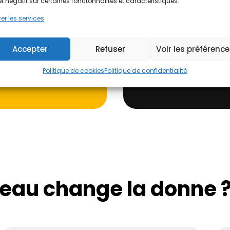
et négatif sur certaines fonctonnalités et caractéristiques.
Intelligence
er les services
➝ Gratuit, sans engagem
Accepter
Refuser
Voir les préférenc
Politique de cookies
Politique de confidentialité
J'évalue !
-eau change la donne 