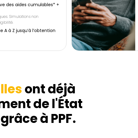
ive des aides cumulables* +
iques. Simulations non
gibilité.
 à Z jusqu’à l’obtention
lles
ont déjà
ment de l'État
 grâce à PPF.