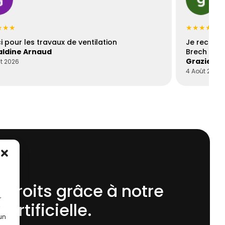
★★★
★★★★★
i pour les travaux de ventilation
Je recomm
ldine Arnaud
Brech est 
Graziella
t 2026
4 Août 2026
 droits grâce à notre
r
 Artificielle.
 un