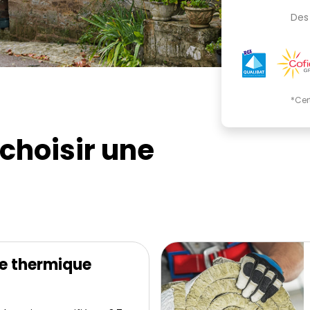
Des 
*Cer
choisir une
e thermique