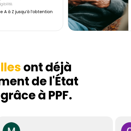
gibilité.
 à Z jusqu’à l’obtention
lles
ont déjà
ment de l'État
 grâce à PPF.