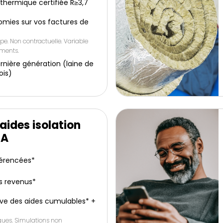
e thermique certifiée R≥3,7
omies sur vos factures de
pe. Non contractuelle. Variable
ements.
rnière génération (laine de
ois)
aides isolation
IA
férencées*
s revenus*
ive des aides cumulables* +
iques. Simulations non