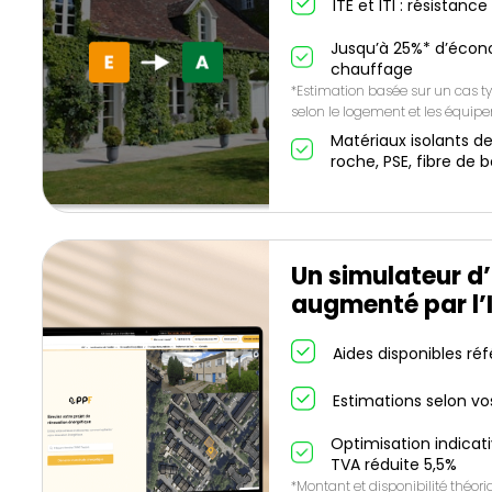
ITE et ITI : résistanc
Jusqu’à 25%* d’écon
chauffage
*Estimation basée sur un cas ty
selon le logement et les équip
Matériaux isolants de
roche, PSE, fibre de b
Un simulateur d’
augmenté par l’
Aides disponibles ré
Estimations selon vo
Optimisation indicat
TVA réduite 5,5%
*Montant et disponibilité théor