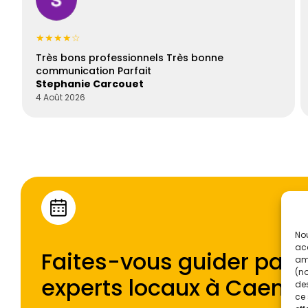
★★★★☆
Très bons professionnels Très bonne
communication Parfait
Stephanie Carcouet
4 Août 2026
Nou
acc
Faites-vous guider par l
amé
(no
experts locaux à
Caen
.
des
ce 