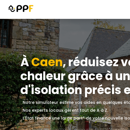
À
Caen
, réduisez 
chaleur grâce à un
d'isolation précis e
Notre simulateur estime vos aides en quelques ét
Nos experts locaux gèrent tout de A à Z.
L'État finance une large part* de votre nouvelle iso
*Selon éligibilité et conditions de ressources ANAH/MaPrimeRénov'