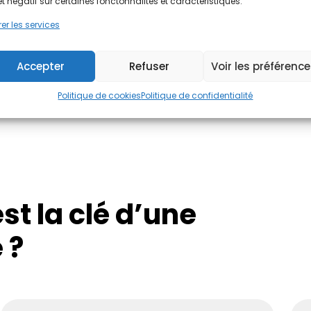
et négatif sur certaines fonctonnalités et caractéristiques.
➝ Gratuit, sans engagem
er les services
J'évalue !
Accepter
Refuser
Voir les préférenc
Politique de cookies
Politique de confidentialité
st la clé d’une
 ?