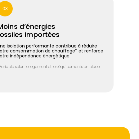
03
Moins d’énergies
fossiles importées
ne isolation performante contribue à réduire
otre consommation de chauffage* et renforce
otre indépendance énergétique.
Variable selon le logement et les équipements en place.