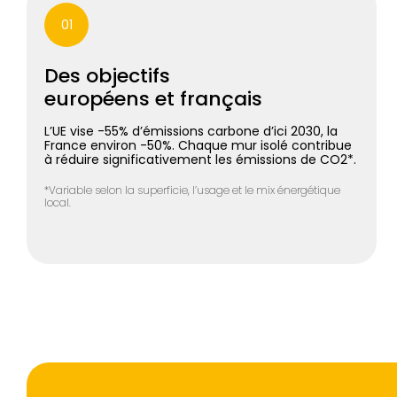
01
Des objectifs
européens et français
L’UE vise -55% d’émissions carbone d’ici 2030, la
France environ -50%. Chaque mur isolé contribue
à réduire significativement les émissions de CO2*.
*Variable selon la superficie, l’usage et le mix énergétique
local.