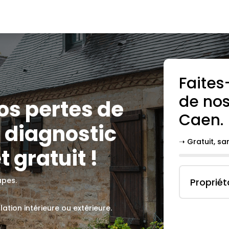
Faites
de nos
vos pertes de
Caen
.
 diagnostic
➝ Gratuit, s
t gratuit !
apes.
Propriét
lation intérieure ou extérieure.
.