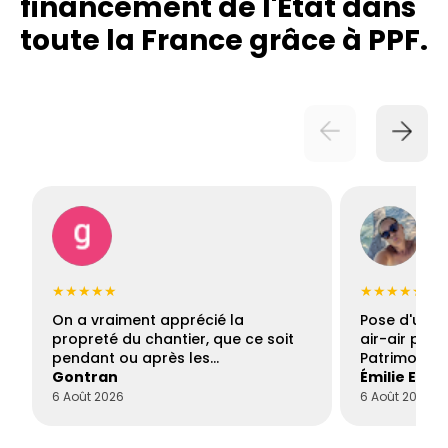
financement de l'État dans
toute la France grâce à PPF.
★★★★★
★★★★★
On a vraiment apprécié la
Pose d'une c
propreté du chantier, que ce soit
air-air par 
pendant ou après les…
Patrimoine 
Gontran
Émilie Este
6 Août 2026
6 Août 2026