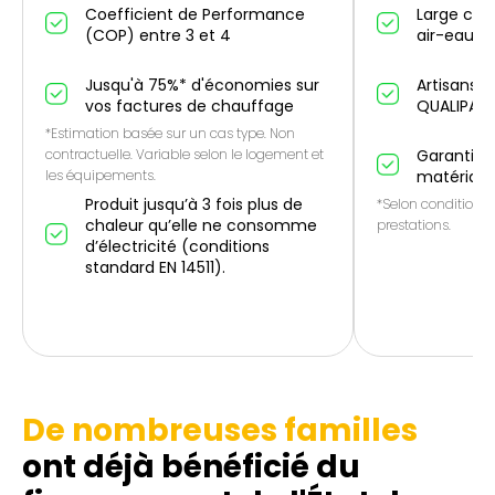
Coefficient de Performance
Large cho
(COP) entre 3 et 4
air-eau et
Jusqu'à 75%* d'économies sur
Artisans p
vos factures de chauffage
QUALIPAC
*Estimation basée sur un cas type. Non
contractuelle. Variable selon le logement et
Garantie 1
les équipements.
matériau
Produit jusqu’à 3 fois plus de
*Selon conditions 
chaleur qu’elle ne consomme
prestations.
d’électricité (conditions
standard EN 14511).
De nombreuses familles
ont déjà bénéficié du