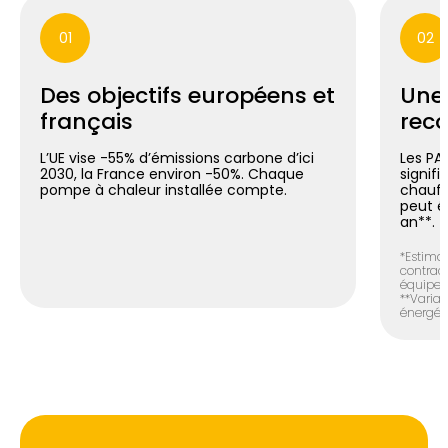
01
02
Des objectifs européens et
Une
français
reco
L’UE vise -55% d’émissions carbone d’ici
Les PA
2030, la France environ -50%. Chaque
signif
pompe à chaleur installée compte.
chauff
peut é
an**.
*Estimat
contract
équipem
**Variab
énergéti