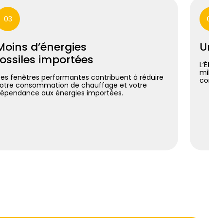
03
04
Moins d’énergies
Un 
fossiles importées
L’Éta
milli
es fenêtres performantes contribuent à réduire
const
otre consommation de chauffage et votre
épendance aux énergies importées.