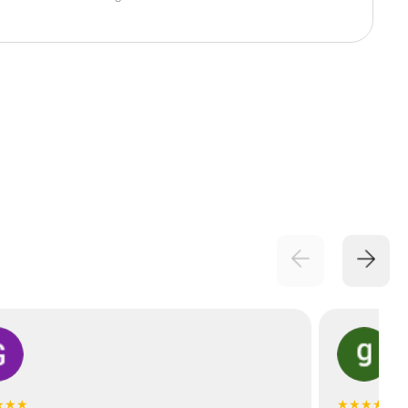
★★★
★★★★★