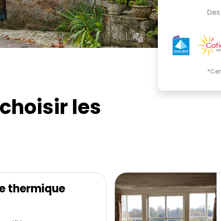
Des 
*Cer
choisir les
e thermique