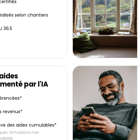
ertifiés
éalisés selon chantiers
U 36.5
'aides
menté par l'IA
férencées*
s revenus*
ive des aides cumulables*
iques. Simulations non
gibilité.