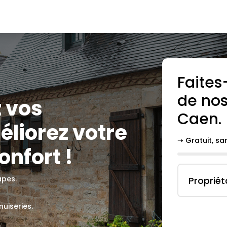
Faites
de nos
 vos
Caen
.
liorez votre
➝ Gratuit, s
onfort !
apes.
Propriét
uiseries.
.