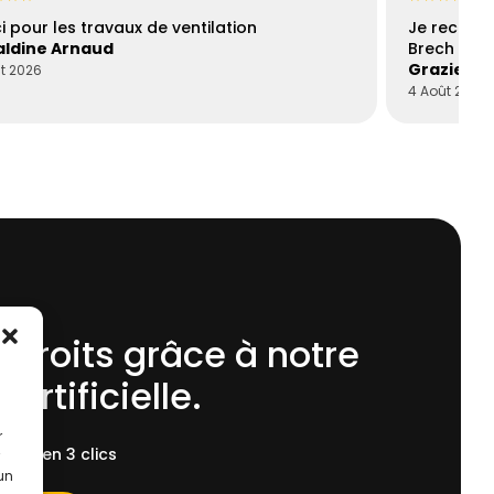
i pour les travaux de ventilation
Je recomm
ldine Arnaud
Brech est 
Graziella
t 2026
4 Août 2026
 droits grâce à notre
 Artificielle.
r
ent, en 3 clics
 un