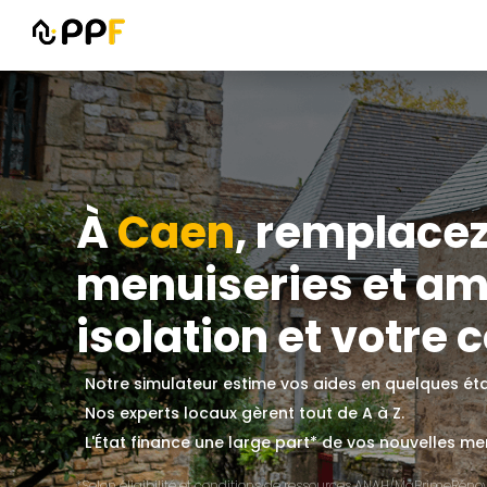
À
Caen
, remplacez
menuiseries et amé
isolation et votre c
Notre simulateur estime vos aides en quelques ét
Nos experts locaux gèrent tout de A à Z.
L'État finance une large part* de vos nouvelles men
*Selon éligibilité et conditions de ressources ANAH/MaPrimeRénov'