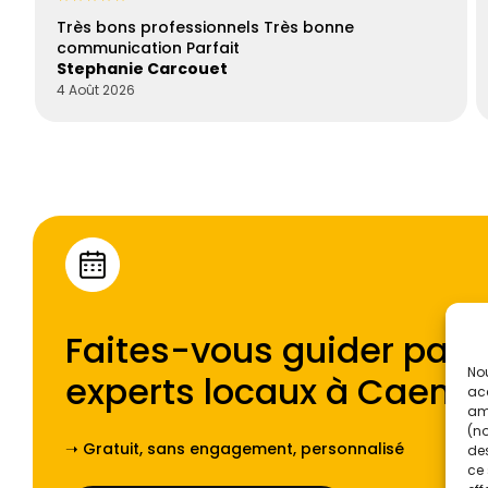
Très bons professionnels Très bonne
communication Parfait
Stephanie Carcouet
4 Août 2026
Faites-vous guider par l
Nou
experts locaux à
Caen
.
acc
amé
(no
➝ Gratuit, sans engagement, personnalisé
des
ce 