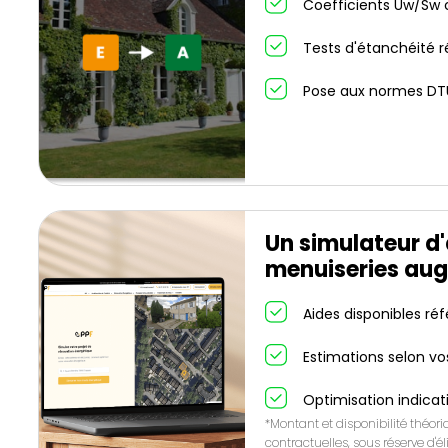
Coefficients Uw/Sw c
Tests d'étanchéité r
Pose aux normes DT
Un simulateur d
menuiseries aug
Aides disponibles ré
Estimations selon vo
Optimisation indicat
*Montant et disponibilité théor
contractuelles, sous réserve d'éli