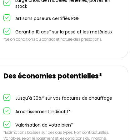
Large choix de modèles fenêtres/portes en
stock
Artisans poseurs certifiés RGE
Garantie 10 ans* sur la pose et les matériaux
*Selon conditions du contrat et nature des prestations.
Des économies potentielles*
Jusqu'à 30%* sur vos factures de chauffage
Amortissement indicatif*
Valorisation de votre bien*
*Estimations basées sur des cas types. Non contractuelles.
Variables selon le logement et les conditions du marché.