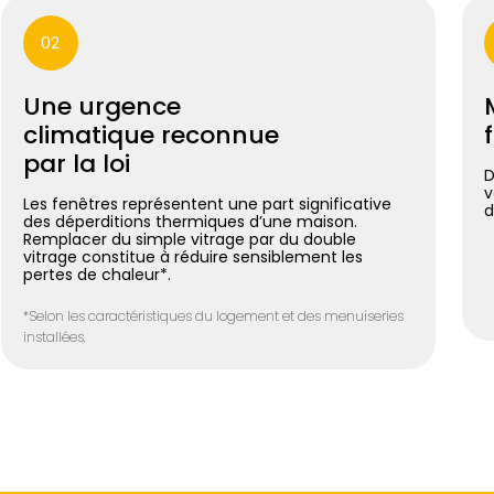
02
Une urgence
climatique reconnue
par la loi
D
v
Les fenêtres représentent une part significative
d
des déperditions thermiques d’une maison.
Remplacer du simple vitrage par du double
vitrage constitue à réduire sensiblement les
pertes de chaleur*.
*Selon les caractéristiques du logement et des menuiseries
installées.