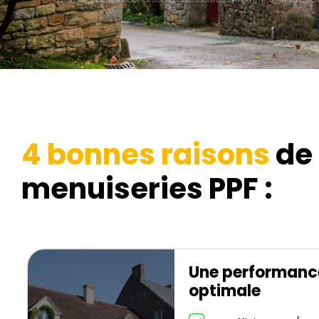
4 bonnes raisons
de 
menuiseries PPF :
Une performanc
optimale